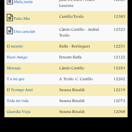
Mala junta
Laurenz
Castillo/Troilo
12383
Patio Mio
Cátulo Castillo - Aníbal
12523
Una canción
Troilo
El monito
Baffa - Berlingieri
12251
Buen Amigo
Ernesto Baffa
12122
Mensaje
Cátulo Castillo
12283
Y a mí qué
A. Troilo  C. Castillo
12262
El Trompo Azul
Susana Rinaldi
12219
Toda mi vida
Susana Rinaldi
12073
Guardia Vieja
Susana Rinaldi
12068