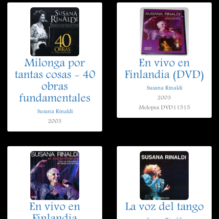
Milonga por
En vivo en
tantas cosas - 40
Finlandia (DVD)
obras
Susana Rinaldi
fundamentales
2003
Melopea DVD11515
Susana Rinaldi
2003
En vivo en
La voz del tango