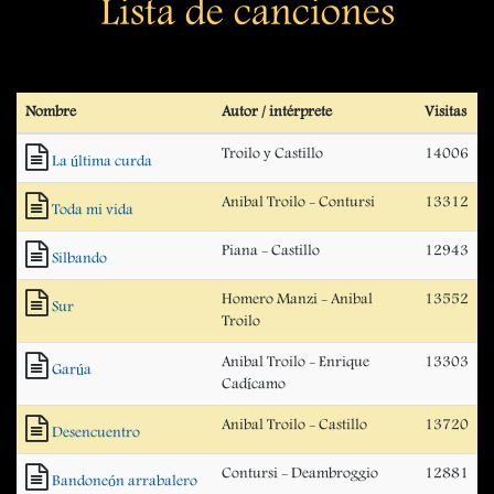
Lista de canciones
Nombre
Autor / intérprete
Visitas
Troilo y Castillo
14006
La última curda
Anibal Troilo - Contursi
13312
Toda mi vida
Piana - Castillo
12943
Silbando
Homero Manzi - Anibal
13552
Sur
Troilo
Anibal Troilo - Enrique
13303
Garúa
Cadícamo
Anibal Troilo - Castillo
13720
Desencuentro
Contursi - Deambroggio
12881
Bandoneón arrabalero