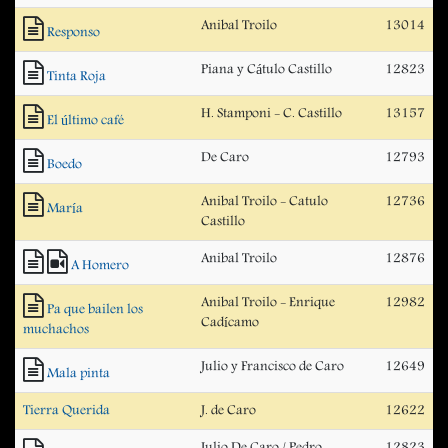
Anibal Troilo
13014
Responso
Piana y Cátulo Castillo
12823
Tinta Roja
H. Stamponi - C. Castillo
13157
El último café
De Caro
12793
Boedo
Anibal Troilo - Catulo
12736
María
Castillo
Anibal Troilo
12876
A Homero
Anibal Troilo - Enrique
12982
Pa que bailen los
Cadícamo
muchachos
Julio y Francisco de Caro
12649
Mala pinta
Tierra Querida
J. de Caro
12622
Julio De Caro / Pedro
12823