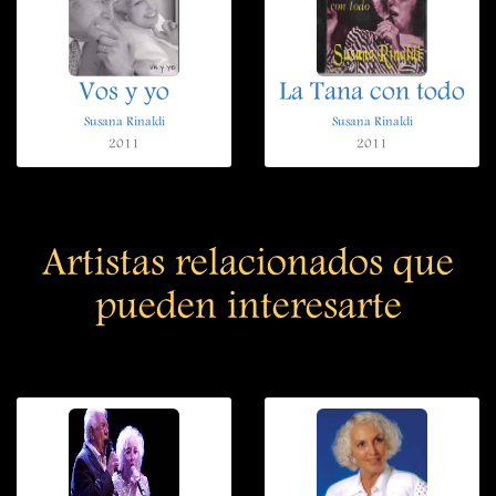
Vos y yo
La Tana con todo
Susana Rinaldi
Susana Rinaldi
2011
2011
Artistas relacionados que
pueden interesarte