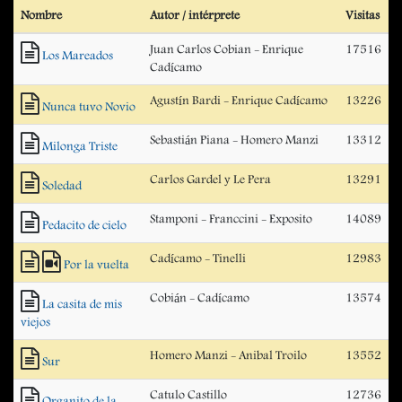
Nombre
Autor / intérprete
Visitas
Juan Carlos Cobian - Enrique
17516
Los Mareados
Cadícamo
Agustín Bardi - Enrique Cadícamo
13226
Nunca tuvo Novio
Sebastián Piana - Homero Manzi
13312
Milonga Triste
Carlos Gardel y Le Pera
13291
Soledad
Stamponi - Franccini - Exposito
14089
Pedacito de cielo
Cadícamo - Tinelli
12983
Por la vuelta
Cobián - Cadícamo
13574
La casita de mis
viejos
Homero Manzi - Anibal Troilo
13552
Sur
Catulo Castillo
12736