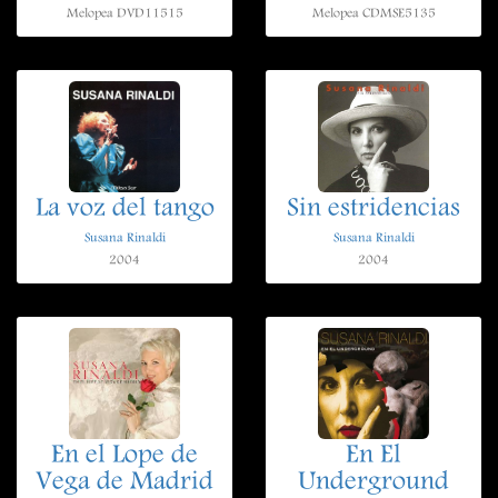
Melopea DVD11515
Melopea CDMSE5135
La voz del tango
Sin estridencias
Susana Rinaldi
Susana Rinaldi
2004
2004
En el Lope de
En El
Vega de Madrid
Underground