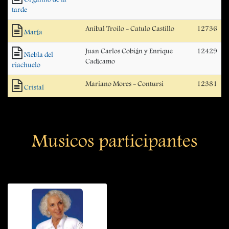
Organito de la
tarde
Anibal Troilo - Catulo Castillo
12736
María
Juan Carlos Cobián y Enrique
12429
Niebla del
Cadícamo
riachuelo
Mariano Mores - Contursi
12381
Cristal
Musicos participantes