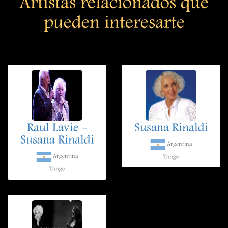
Artistas relacionados que
pueden interesarte
Raul Lavie -
Susana Rinaldi
Susana Rinaldi
Argentina
Argentina
Tango
Tango