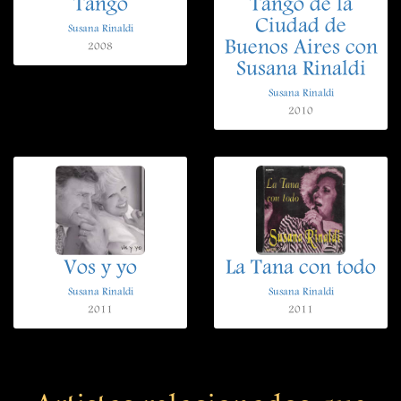
Tango
Tango de la
Ciudad de
Susana Rinaldi
Buenos Aires con
2008
Susana Rinaldi
Susana Rinaldi
2010
Vos y yo
La Tana con todo
Susana Rinaldi
Susana Rinaldi
2011
2011