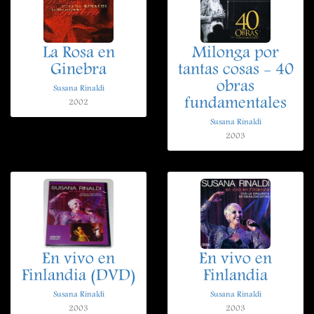
La Rosa en
Milonga por
Ginebra
tantas cosas - 40
obras
Susana Rinaldi
fundamentales
2002
Susana Rinaldi
2003
En vivo en
En vivo en
Finlandia (DVD)
Finlandia
Susana Rinaldi
Susana Rinaldi
2003
2003