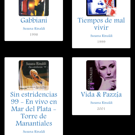
Gabbiani
Tiempos de mal
vivir
Susana Rinaldi
1998
Susana Rinaldi
1999
Sin estridencias
Vida & Pazzía
99 - En vivo en
Susana Rinaldi
Mar del Plata -
2001
Torre de
Manantiales
Susana Rinaldi