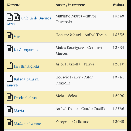
Nombre
Autor / intérprete
Visitas
Mariano Mores - Santos
13249
Cafetín de Buenos
Discépolo
Aires
Homero Manzi - Anibal Troilo
13552
Sur
Matos Rodríguez - Contursi -
13364
La Cumparsita
Maroni
Astor Piazzolla - Ferrer
12610
La última grela
Horacio Ferrer - Astor
13741
Balada para mi
Piazzolla
muerte
Melo - Vélez
12906
Desde el alma
Anibal Troilo - Catulo Castillo
12736
María
Pereyra - Cadícamo
13039
Madame Ivonne