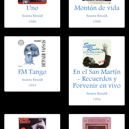
Uno
Montón de vida
Susana Rinaldi
Susana Rinaldi
1986
1988
FM Tango
En el San Martín
- Recuerdos y
Susana Rinaldi
Porvenir en vivo
1993
Susana Rinaldi
1994