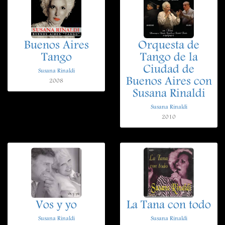
Buenos Aires
Orquesta de
Tango
Tango de la
Ciudad de
Susana Rinaldi
Buenos Aires con
2008
Susana Rinaldi
Susana Rinaldi
2010
Vos y yo
La Tana con todo
Susana Rinaldi
Susana Rinaldi