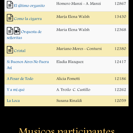
Homero Manzi - A. Manzi
12867
El último organito
María Elena Walsh
13430
Como la cigarra
Maria Elena Walsh
12368
Orquesta de
señoritas
Mariano Mores - Contursi
12380
Cristal
Si Buenos Aires No Fuera
Eladia Blazquez
12417
Así
A Pesar de Todo
Alicia Pometti
12186
Y a mí qué
A. Troilo  C. Castillo
12262
La Loca
Susana Rinaldi
12059
Musicos participantes