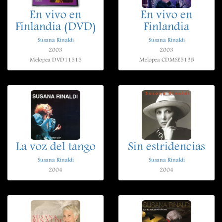
En vivo en
En vivo en
Finlandia (DVD)
Finlandia
Susana Rinaldi
Susana Rinaldi
2003
2003
Melopea DVD11515
Melopea CDMSE5135
La voz del tango
Sin estridencias
Susana Rinaldi
Susana Rinaldi
2004
2004