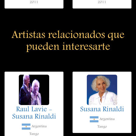
2011
2011
Artistas relacionados que
pueden interesarte
Raul Lavie -
Susana Rinaldi
Susana Rinaldi
Argentina
Argentina
Tango
Tango