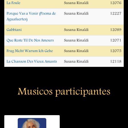
La Foule
Susana Rinaldi
12076
Porque Vas a Venir (Poema de
Susana Rinaldi
12227
Aguafuertes)
Gabbiani
Susana Rinaldi
12089
Que Reste Til De Nos Amours
Susana Rinaldi
12071
Frag Nicht Warum Ich Gehe
Susana Rinaldi
12075
La Chanson Des Vieux Amants
Susana Rinaldi
12118
Musicos participantes