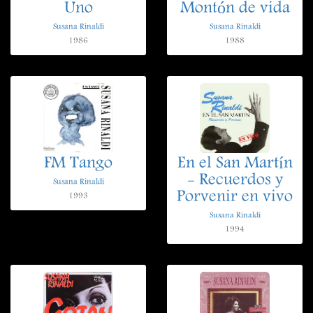
Uno
Montón de vida
Susana Rinaldi
Susana Rinaldi
1986
1988
FM Tango
En el San Martín
- Recuerdos y
Susana Rinaldi
Porvenir en vivo
1993
Susana Rinaldi
1994