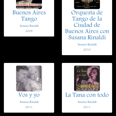
Buenos Aires
Orquesta de
Tango
Tango de la
Ciudad de
Susana Rinaldi
Buenos Aires con
2008
Susana Rinaldi
Susana Rinaldi
2010
Vos y yo
La Tana con todo
Susana Rinaldi
Susana Rinaldi
2011
2011