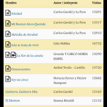
Nombre
Autor / intérprete
Visitas
Carlos Gardel y Le Pera
13291
Soledad
Carlos Gardel y Le Pera
13317
Mi Buenos Aires Querido
Carlos Gardel y Le Pera
12910
Melodía de Arrabal
Litto Nebbia
16732
Solo se trata de vivir
Granda Y LARCO MARIA
13090
La flor de la canela
ISABEL
Anibal Troilo - Castillo
13720
Desencuentro
Horacio Ferrer y Héctor
12682
Soy un circo
Stamponi
Guitarra, Guitarra Mia
Carlos Gardel
12163
El Monton
Susana Rinaldi
12132