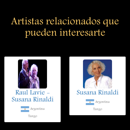
Artistas relacionados que
pueden interesarte
Raul Lavie -
Susana Rinaldi
Susana Rinaldi
Argentina
Argentina
Tango
Tango