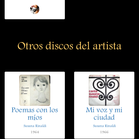
Otros discos del artista
Poemas con los
Mi voz y mi
míos
ciudad
Susana Rinaldi
Susana Rinaldi
1964
1966