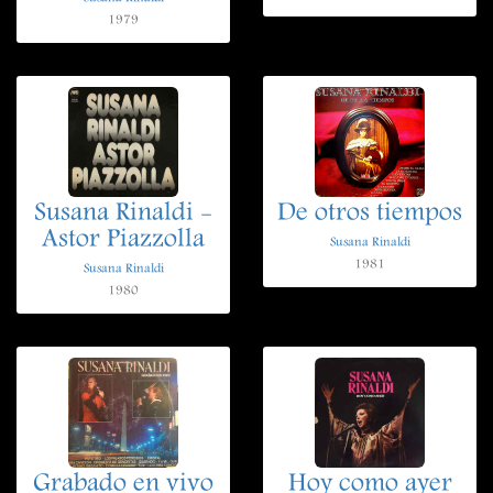
1979
Susana Rinaldi -
De otros tiempos
Astor Piazzolla
Susana Rinaldi
1981
Susana Rinaldi
1980
Grabado en vivo
Hoy como ayer