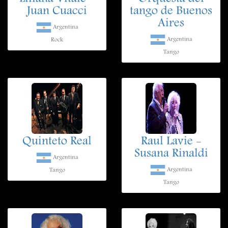
Juan Cuacci
tango de Buenos
Aires
Argentina
Argentina
Rock
Tango
Quinteto Real
Raul Lavie -
Susana Rinaldi
Argentina
Argentina
Tango
Tango