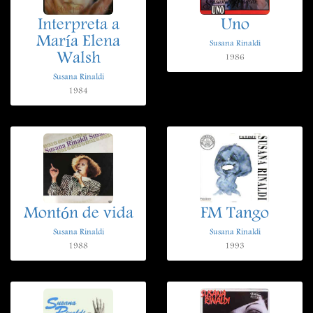
Interpreta a
Uno
María Elena
Susana Rinaldi
Walsh
1986
Susana Rinaldi
1984
Montón de vida
FM Tango
Susana Rinaldi
Susana Rinaldi
1988
1993