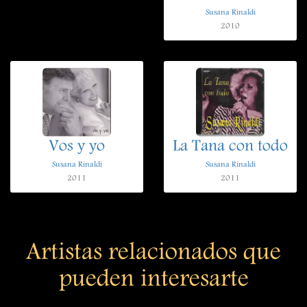
Susana Rinaldi
2010
Vos y yo
La Tana con todo
Susana Rinaldi
Susana Rinaldi
2011
2011
Artistas relacionados que
pueden interesarte