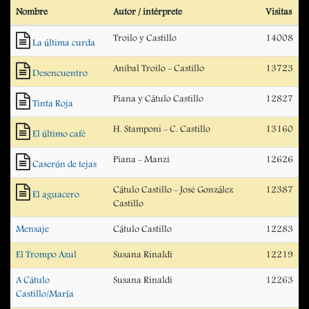
Nombre
Autor / intérprete
Visitas
Troilo y Castillo
14008
La última curda
Anibal Troilo - Castillo
13723
Desencuentro
Piana y Cátulo Castillo
12827
Tinta Roja
H. Stamponi - C. Castillo
13160
El último café
Piana - Manzi
12626
Caserón de tejas
Cátulo Castillo - José González
12387
El aguacero
Castillo
Mensaje
Cátulo Castillo
12283
El Trompo Azul
Susana Rinaldi
12219
A Cátulo
Susana Rinaldi
12263
Castillo/María