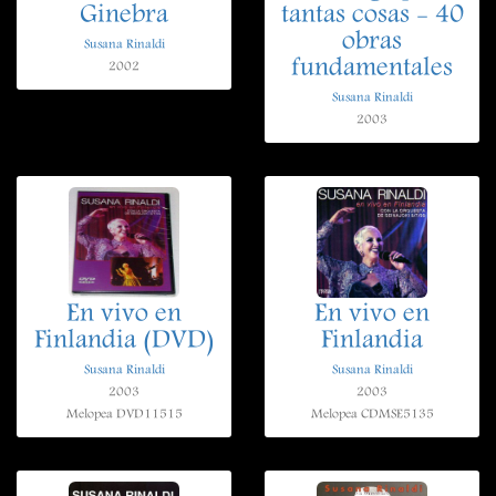
Ginebra
tantas cosas - 40
obras
Susana Rinaldi
fundamentales
2002
Susana Rinaldi
2003
En vivo en
En vivo en
Finlandia (DVD)
Finlandia
Susana Rinaldi
Susana Rinaldi
2003
2003
Melopea DVD11515
Melopea CDMSE5135