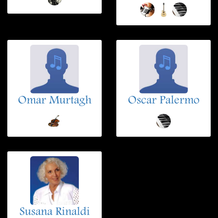
Omar Murtagh
Oscar Palermo
Susana Rinaldi