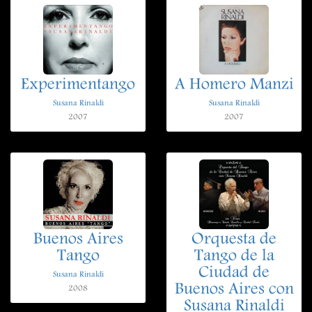
Experimentango
A Homero Manzi
Susana Rinaldi
Susana Rinaldi
2007
2007
Buenos Aires
Orquesta de
Tango
Tango de la
Ciudad de
Susana Rinaldi
Buenos Aires con
2008
Susana Rinaldi