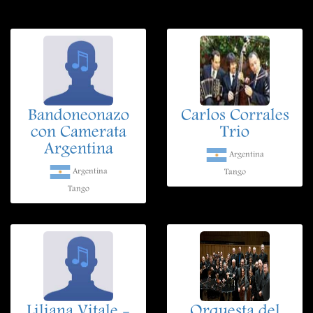
Bandoneonazo
Carlos Corrales
con Camerata
Trio
Argentina
Argentina
Argentina
Tango
Tango
Liliana Vitale -
Orquesta del