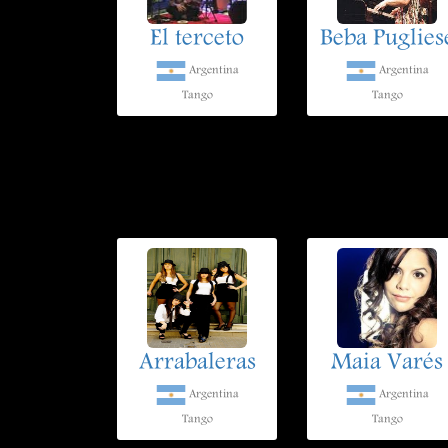
El terceto
Beba Puglies
Argentina
Argentina
Tango
Tango
Arrabaleras
Maia Varés
Argentina
Argentina
Tango
Tango