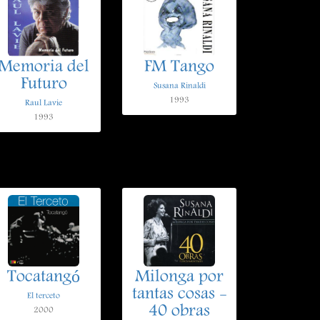
Memoria del
FM Tango
Futuro
Susana Rinaldi
1993
Raul Lavie
1993
Tocatangó
Milonga por
tantas cosas -
El terceto
40 obras
2000