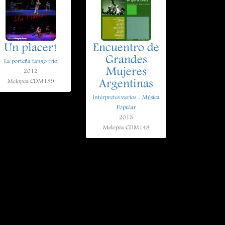
Un placer!
Encuentro de
Grandes
La porteña tango trio
Mujeres
2012
Argentinas
Melopea CDM189
Intérpretes varios - Música
Popular
2013
Melopea CDM148