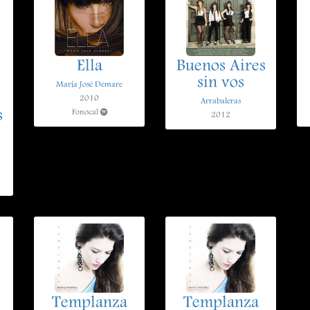
Ella
Buenos Aires
sin vos
María José Demare
2010
Arrabaleras
s
Fonocal
2012
Templanza
Templanza