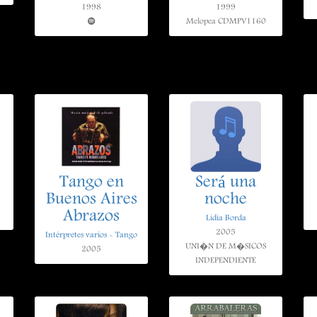
1998
1999
Melopea CDMPV1160
Tango en
Será una
Buenos Aires
noche
Abrazos
Lidia Borda
2005
Intérpretes varios - Tango
UNI�N DE M�SICOS
2005
INDEPENDIENTE