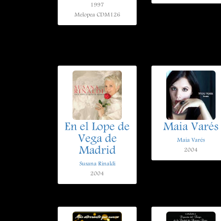
1997
Melopea CDM126
En el Lope de
Maia Varés
Vega de
Maia Varés
Madrid
2004
Susana Rinaldi
2004