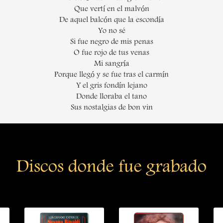
Que vertí en el malvón
De aquel balcón que la escondía
Yo no sé
Si fue negro de mis penas
O fue rojo de tus venas
Mi sangría
Porque llegó y se fue tras el carmín
Y el gris fondín lejano
Donde lloraba el tano
Sus nostalgias de bon vin
Discos donde fue grabado