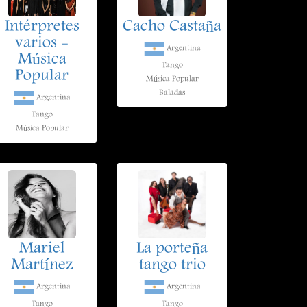
Intérpretes
Cacho Castaña
varios -
Argentina
Música
Tango
Popular
Música Popular
Baladas
Argentina
Tango
Música Popular
Mariel
La porteña
Martínez
tango trio
Argentina
Argentina
Tango
Tango