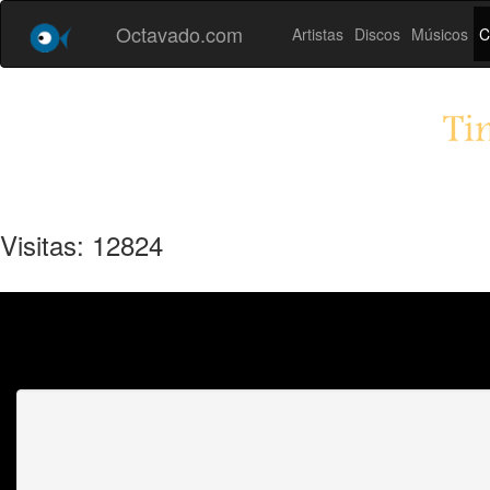
Octavado.com
Artistas
Discos
Músicos
C
Ti
Visitas: 12824