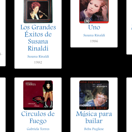
Los Grandes
Uno
Éxitos de
Susana Rinaldi
Susana
1986
Rinaldi
N-
Susana Rinaldi
1982
Circulos de
Música para
Fuego
bailar
Gabriela Torres
Beba Pugliese