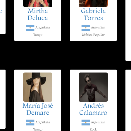
e
Mirtha
Gabriela
Deluca
Torres
Argentina
Argentina
Tango
Música Popular
María José
Andrés
Demare
Calamaro
Argentina
Argentina
Tango
Rock