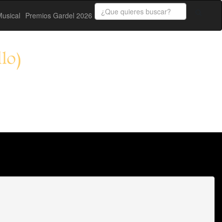
usical
Premios Gardel 2026
lo)