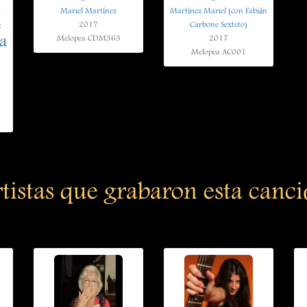
n
Mariel Martínez
Martínez Mariel (con Fabián
e
2017
Carbone Sexteto)
a
Melopea CDM363
2017
Melopea AC001
tistas que grabaron esta canc