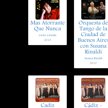
Mas Atorrante
Orquesta de
Que Nunca
Tango de la
Ciudad de
Cacho Castaña
Buenos Aire
2010
con Susana
Rinaldi
Susana Rinaldi
2010
Cadiz
Cádiz -