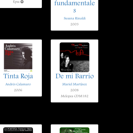
fundamentale
Epsa
s
Susana Rinaldi
2003
Tinta Roja
De mi Barrio
Andrés Calamaro
Mariel Martínez
2006
2008
Melopea CDM182