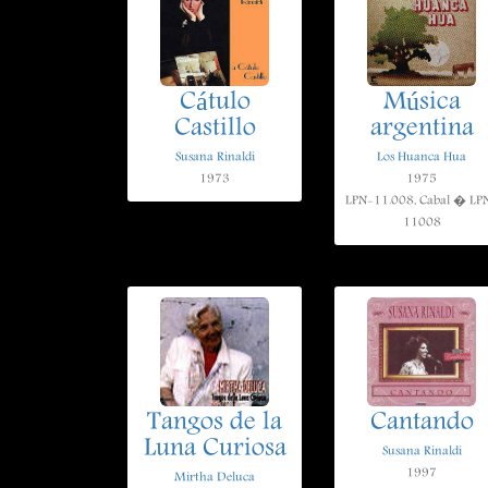
Cátulo
Música
Castillo
argentina
Susana Rinaldi
Los Huanca Hua
1973
1975
LPN-11.008, Cabal � LP
11008
Tangos de la
Cantando
Luna Curiosa
Susana Rinaldi
1997
Mirtha Deluca