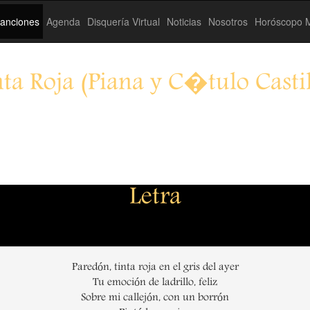
anciones
Agenda
Disquería Virtual
Noticias
Nosotros
Horóscopo M
nta Roja (Piana y C�tulo Castil
Letra
Paredón, tinta roja en el gris del ayer
Tu emoción de ladrillo, feliz
Sobre mi callejón, con un borrón