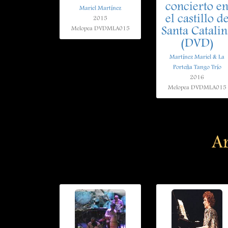
concierto e
Mariel Martínez
el castillo d
2015
Santa Catalin
Melopea DVDMLA015
(DVD)
Martínez Mariel & La
Porteña Tango Trío
2016
Melopea DVDMLA015
Ar