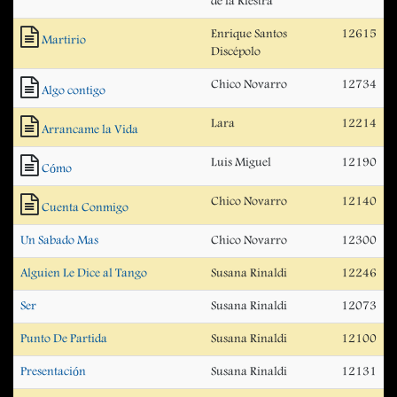
de la Riestra
Enrique Santos
12615
Martirio
Discépolo
Chico Novarro
12734
Algo contigo
Lara
12214
Arrancame la Vida
Luis Miguel
12190
Cómo
Chico Novarro
12140
Cuenta Conmigo
Un Sabado Mas
Chico Novarro
12300
Alguien Le Dice al Tango
Susana Rinaldi
12246
Ser
Susana Rinaldi
12073
Punto De Partida
Susana Rinaldi
12100
Presentación
Susana Rinaldi
12131