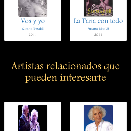
Vos y yo
La Tana con todo
Susana Rinaldi
Susana Rinaldi
2011
2011
Artistas relacionados que
pueden interesarte