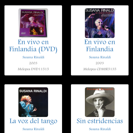
En vivo en
En vivo en
Finlandia (DVD)
Finlandia
Susana Rinaldi
Susana Rinaldi
2003
2003
Melopea DVD11515
Melopea CDMSE5135
La voz del tango
Sin estridencias
Susana Rinaldi
Susana Rinaldi