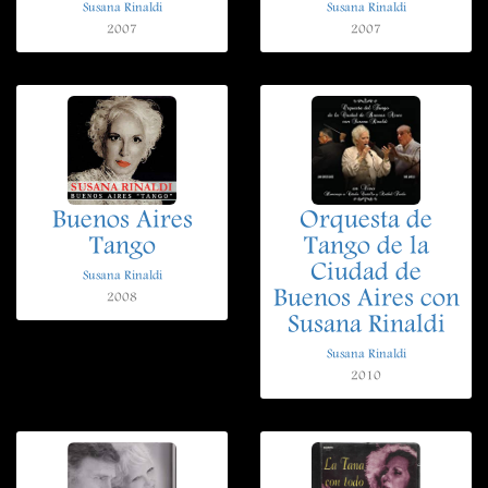
Susana Rinaldi
Susana Rinaldi
2007
2007
Buenos Aires
Orquesta de
Tango
Tango de la
Ciudad de
Susana Rinaldi
Buenos Aires con
2008
Susana Rinaldi
Susana Rinaldi
2010