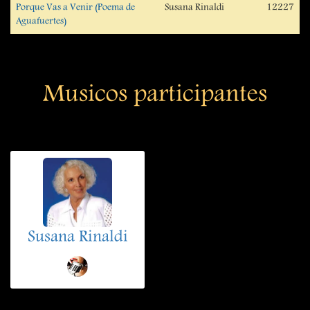
Porque Vas a Venir (Poema de
Susana Rinaldi
12227
Aguafuertes)
Musicos participantes
Susana Rinaldi