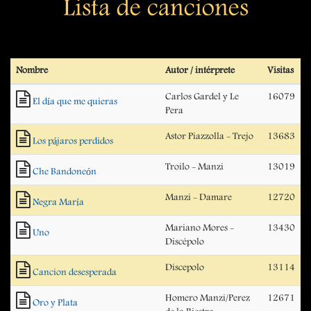
Lista de canciones
Nombre
Autor / intérprete
Visitas
Carlos Gardel y Le
16079
El día que me quieras
Pera
Astor Piazzolla - Trejo
13683
Los pájaros perdidos
Troilo - Manzi
13019
Che Bandoneón
Manzi - Damare
12720
Negra María
Mariano Mores -
13430
Uno
Discépolo
Discepolo
13114
Cancion desesperada
Homero Manzi/Perez
12671
Oro y Plata