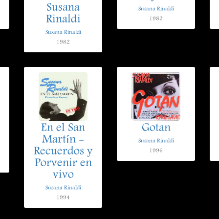
Susana
Susana Rinaldi
Rinaldi
1982
Susana Rinaldi
1982
En el San
Gotan
Martín -
Susana Rinaldi
Recuerdos y
1996
Porvenir en
vivo
Susana Rinaldi
1994