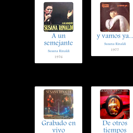
A un
y vamos ya..
semejante
Susana Rinaldi
1977
Susana Rinaldi
1976
Grabado en
De otros
vivo
tiempos