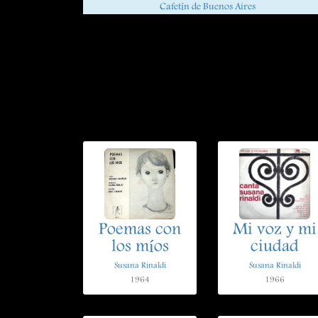
Cafetín de Buenos Aires
Poemas con
Mi voz y mi
los míos
ciudad
Susana Rinaldi
Susana Rinaldi
1964
1966