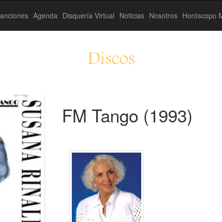
anciones
Agenda
Disquería Virtual
Noticias
Nosotros
Horóscopo M
Discos
FM Tango (1993)