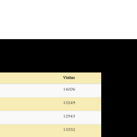
Visitas
14006
13249
12943
13552