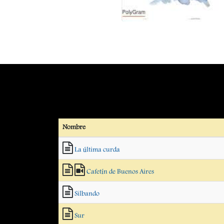
Nombre
La última curda
Cafetín de Buenos Aires
Silbando
Sur