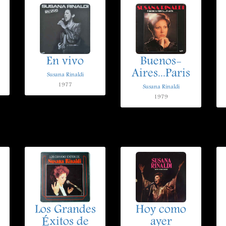
.
En vivo
Buenos-
Aires...Paris
Susana Rinaldi
1977
Susana Rinaldi
1979
Los Grandes
Hoy como
Éxitos de
ayer