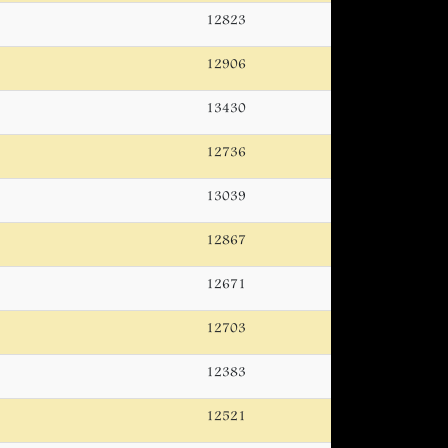
12823
12906
13430
12736
13039
12867
12671
12703
12383
12521