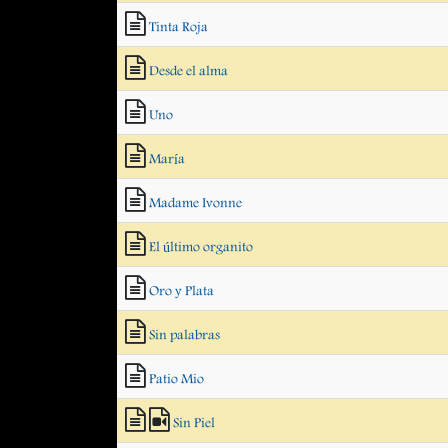
Tinta Roja
Desde el alma
Uno
María
Madame Ivonne
El último organito
Oro y Plata
Sin palabras
Patio Mio
Sin Piel