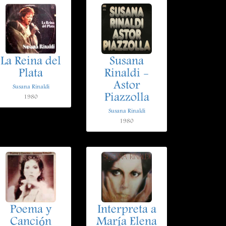
La Reina del
Susana
Plata
Rinaldi -
Astor
Susana Rinaldi
Piazzolla
1980
Susana Rinaldi
1980
Poema y
Interpreta a
Canción
María Elena