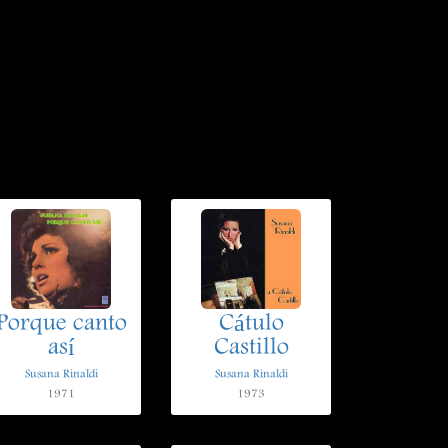
Porque canto
Cátulo
así
Castillo
Susana Rinaldi
Susana Rinaldi
1971
1973