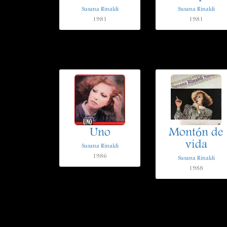
Susana Rinaldi
Susana Rinaldi
1981
1981
Uno
Montón de
vida
Susana Rinaldi
1986
Susana Rinaldi
1988