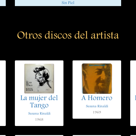
Sin Piel
Otros discos del artista
La mujer del
A Homero
Tango
Susana Rinaldi
1969
Susana Rinaldi
1968