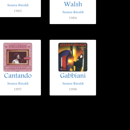
Walsh
Susana Rinaldi
1983
Susana Rinaldi
1984
Cantando
Gabbiani
Susana Rinaldi
Susana Rinaldi
1997
1998