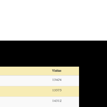
Visitas
13404
13575
14312