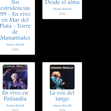
Sin
Desde el alma
estridencias
Susana Rinaldi
99 - En vivo
2000
en Mar del
Plata - Torre
de
Manantiales
Susana Rinaldi
1999
En vivo en
La voz del
Finlandia
tango
Susana Rinaldi
Susana Rinaldi
2003
2004