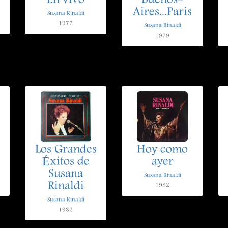
.
En vivo
Buenos-
Aires...Paris
Susana Rinaldi
1977
Susana Rinaldi
1979
Los Grandes
Hoy como
Éxitos de
ayer
Susana
Susana Rinaldi
Rinaldi
1982
Susana Rinaldi
1982