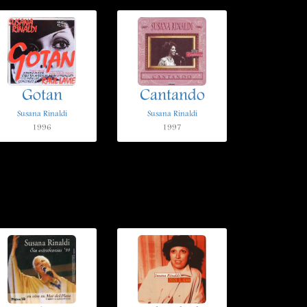
Gotan
Cantando
Susana Rinaldi
Susana Rinaldi
1996
1997