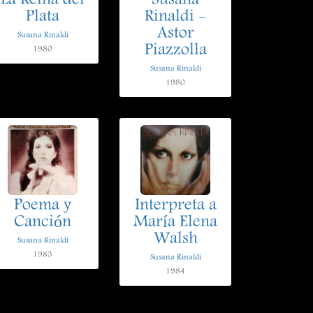
La Reina del
Susana
Plata
Rinaldi -
Astor
Susana Rinaldi
Piazzolla
1980
Susana Rinaldi
1980
Poema y
Interpreta a
Canción
María Elena
Walsh
Susana Rinaldi
1983
Susana Rinaldi
1984