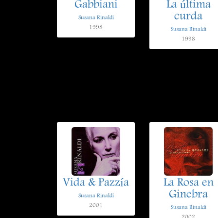
Gabbiani
La última
curda
Susana Rinaldi
1998
Susana Rinaldi
1998
Vida & Pazzía
La Rosa en
Ginebra
Susana Rinaldi
2001
Susana Rinaldi
2002