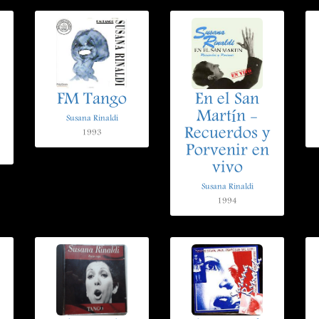
FM Tango
En el San
Martín -
Susana Rinaldi
Recuerdos y
1993
Porvenir en
vivo
Susana Rinaldi
1994