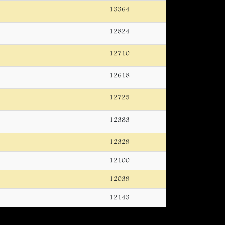
13364
12824
12710
12618
12725
12383
12329
12100
12039
12143