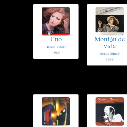
Uno
Montón de
vida
Susana Rinaldi
1986
Susana Rinaldi
1988