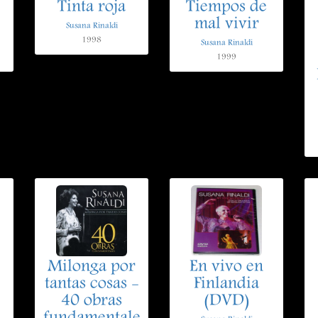
Tinta roja
Tiempos de
mal vivir
Susana Rinaldi
1998
Susana Rinaldi
1999
Milonga por
En vivo en
tantas cosas -
Finlandia
40 obras
(DVD)