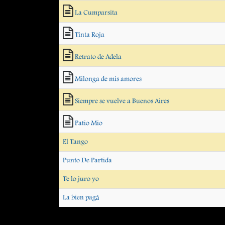
La Cumparsita
Tinta Roja
Retrato de Adela
Milonga de mis amores
Siempre se vuelve a Buenos Aires
Patio Mio
El Tango
Punto De Partida
Te lo juro yo
La bien pagá