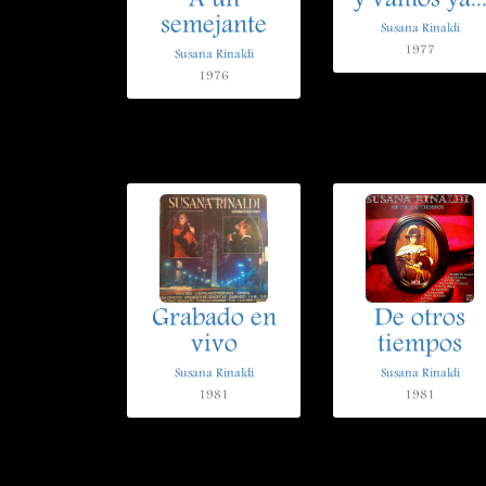
A un
y vamos ya..
semejante
Susana Rinaldi
1977
Susana Rinaldi
1976
Grabado en
De otros
vivo
tiempos
Susana Rinaldi
Susana Rinaldi
1981
1981