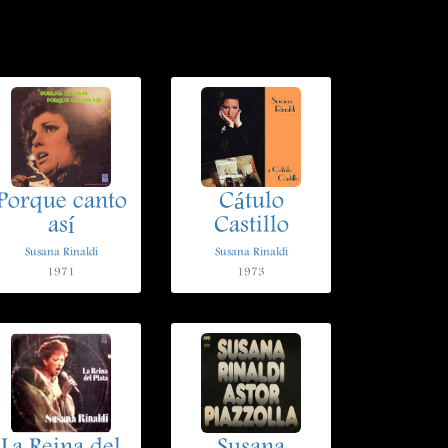
Porque canto
Cátulo
así
Castillo
Susana Rinaldi
Susana Rinaldi
1971
1973