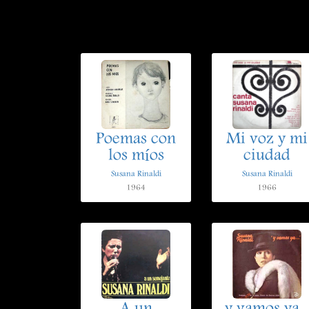
Poemas con
Mi voz y mi
los míos
ciudad
Susana Rinaldi
Susana Rinaldi
1964
1966