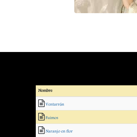
Nombre
Ventarrón
Fuimos
Naranjo en flor