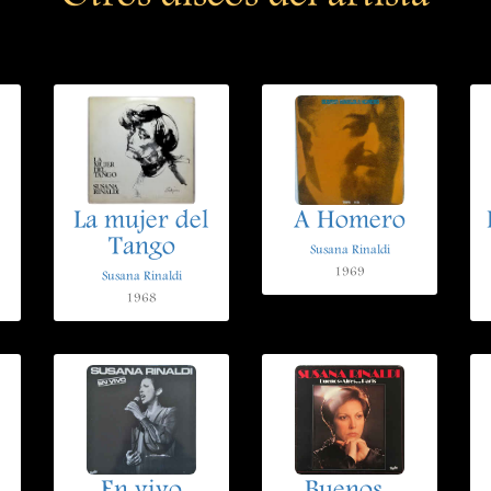
La mujer del
A Homero
Tango
Susana Rinaldi
1969
Susana Rinaldi
1968