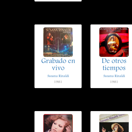
Grabado en
De otros
vivo
tiempos
Susana Rinaldi
Susana Rinaldi
1981
1981