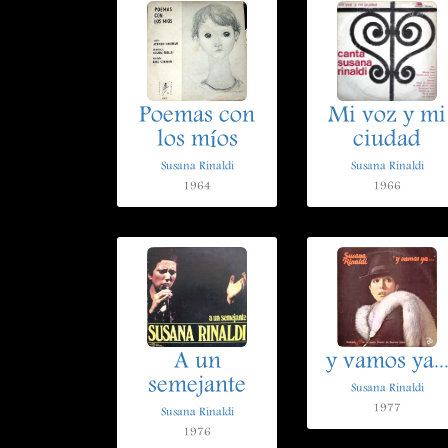
Poemas con
Mi voz y mi
los míos
ciudad
Susana Rinaldi
Susana Rinaldi
1964
1966
A un
y vamos ya..
semejante
Susana Rinaldi
1977
Susana Rinaldi
1976