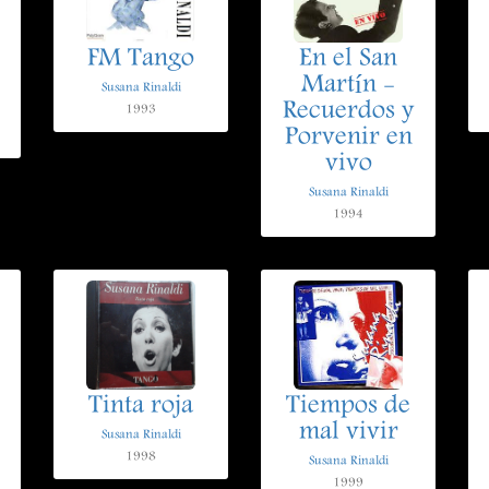
FM Tango
En el San
Martín -
Susana Rinaldi
Recuerdos y
1993
Porvenir en
vivo
Susana Rinaldi
1994
Tinta roja
Tiempos de
mal vivir
Susana Rinaldi
1998
Susana Rinaldi
1999