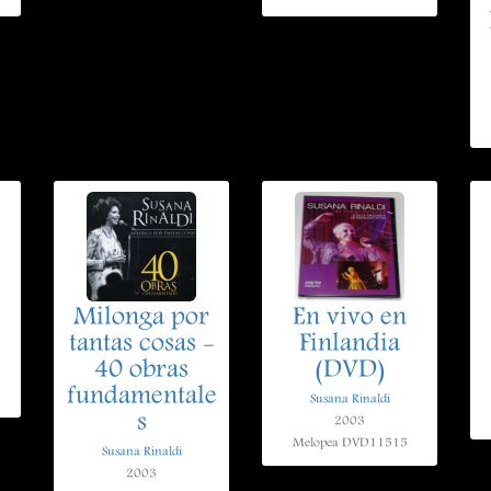
Milonga por
En vivo en
tantas cosas -
Finlandia
40 obras
(DVD)
fundamentale
Susana Rinaldi
s
2003
Melopea DVD11515
Susana Rinaldi
2003