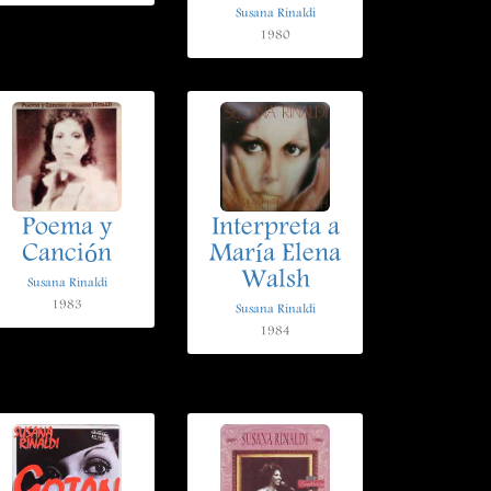
Susana Rinaldi
1980
Poema y
Interpreta a
Canción
María Elena
Walsh
Susana Rinaldi
1983
Susana Rinaldi
1984