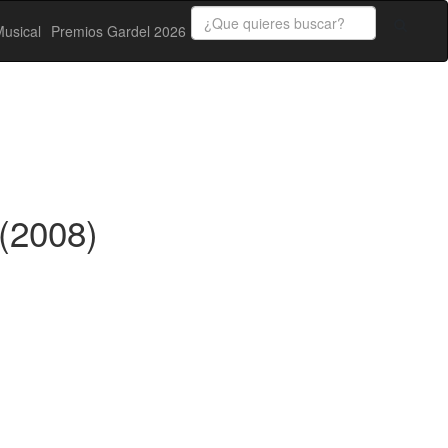
usical
Premios Gardel 2026
(2008)