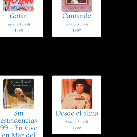
Gotan
Cantando
Susana Rinaldi
Susana Rinaldi
1996
1997
Sin
Desde el alma
estridencias
Susana Rinaldi
99 - En vivo
2000
en Mar del