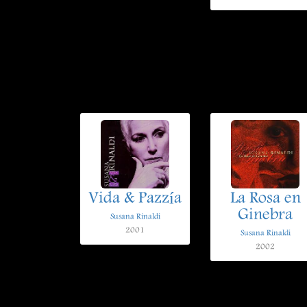
Vida & Pazzía
La Rosa en
Ginebra
Susana Rinaldi
2001
Susana Rinaldi
2002