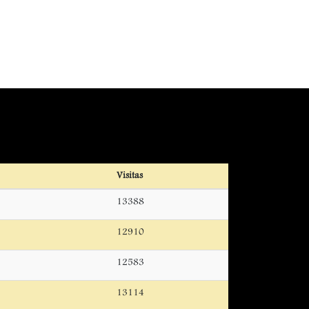
Visitas
13388
12910
12583
13114