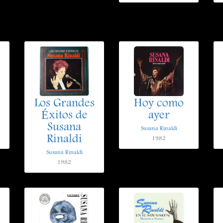
Los Grandes
Hoy como
Éxitos de
ayer
Susana
Susana Rinaldi
Rinaldi
1982
Susana Rinaldi
1982