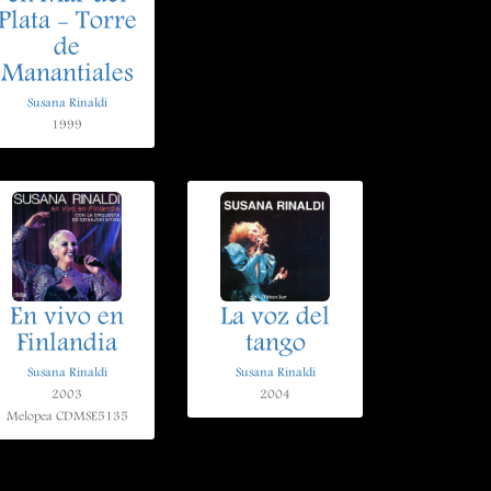
Plata - Torre
de
Manantiales
Susana Rinaldi
1999
En vivo en
La voz del
Finlandia
tango
Susana Rinaldi
Susana Rinaldi
2003
2004
Melopea CDMSE5135