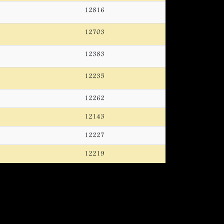
12816
12703
12383
12235
12262
12143
12227
12219