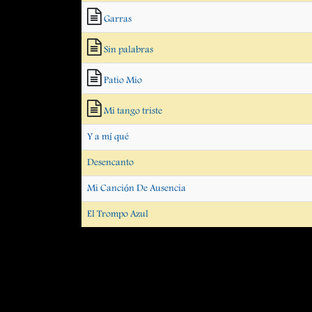
Garras
Sin palabras
Patio Mio
Mi tango triste
Y a mí qué
Desencanto
Mi Canción De Ausencia
El Trompo Azul