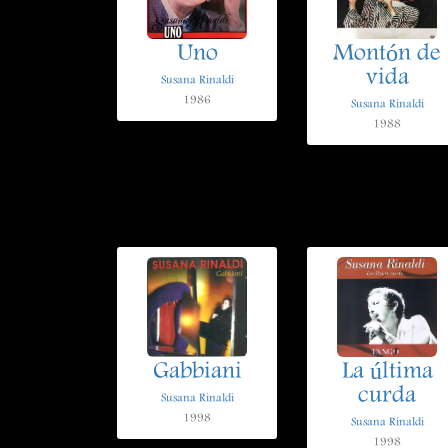
Uno
Montón de
vida
Susana Rinaldi
1986
Susana Rinaldi
1988
Gabbiani
La última
curda
Susana Rinaldi
1998
Susana Rinaldi
1998