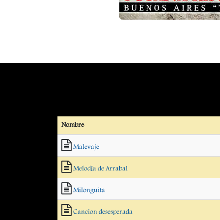
Nombre
Malevaje
Melodía de Arrabal
Milonguita
Cancion desesperada