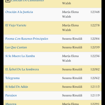
Canción De Caminantes
Walsh
Oración A la Justicia
María Elena
12348
Walsh
El Viejo Variete
María Elena
12278
Walsh
Poema Con Razones Principales
Susana Rinaldi
12084
Las Que Cantan
Susana Rinaldi
12039
Si Se Muere La Zamba
María Elena
12256
Walsh
El Árbol De La Sombrera
Susana Rinaldi
12082
Telegrama
Susana Rinaldi
12062
Si Señal De Adiós
Susana Rinaldi
12115
Paraísos
Susana Rinaldi
12119
Magoya
María Elena
12291