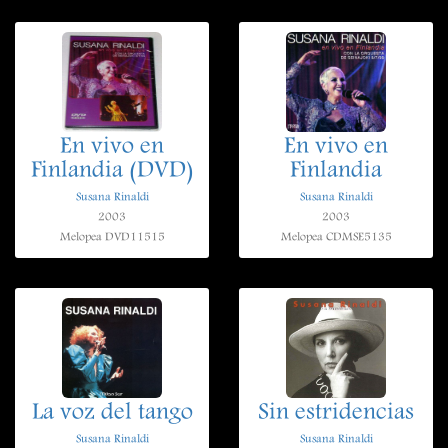
En vivo en
En vivo en
Finlandia (DVD)
Finlandia
Susana Rinaldi
Susana Rinaldi
2003
2003
Melopea DVD11515
Melopea CDMSE5135
La voz del tango
Sin estridencias
Susana Rinaldi
Susana Rinaldi