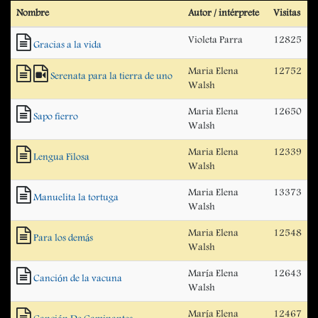
Nombre
Autor / intérprete
Visitas
Violeta Parra
12825
Gracias a la vida
Maria Elena
12752
Serenata para la tierra de uno
Walsh
Maria Elena
12650
Sapo fierro
Walsh
Maria Elena
12339
Lengua Filosa
Walsh
Maria Elena
13373
Manuelita la tortuga
Walsh
Maria Elena
12548
Para los demás
Walsh
María Elena
12643
Canción de la vacuna
Walsh
María Elena
12467