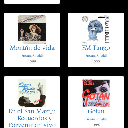
Montón de vida
FM Tango
Susana Rinaldi
Susana Rinaldi
1988
1993
En el San Martín
Gotan
- Recuerdos y
Susana Rinaldi
Porvenir en vivo
1996