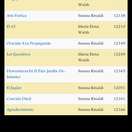
Walsh
Arte Poética
Susana Rinaldi
12138
El 45
María Elena
12210
Walsh
Oración A La Propaganda
Susana Rinaldi
12149
Los Ejecutivos
María Elena
12249
Walsh
Desventuras En El País-Jardín-De-
Susana Rinaldi
12165
Infantes
El Juglar
Susana Rinaldi
12051
Canción Dócil
Susana Rinaldi
12161
Agradecimiento
Susana Rinaldi
12166