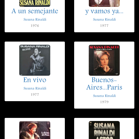
A un semejante
y vamos ya...
Susana Rinaldi
Susana Rinaldi
1976
1977
En vivo
Buenos-
Aires...Paris
Susana Rinaldi
1977
Susana Rinaldi
1979