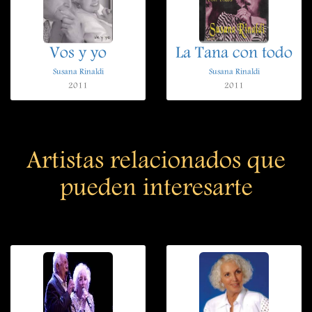
Vos y yo
La Tana con todo
Susana Rinaldi
Susana Rinaldi
2011
2011
Artistas relacionados que
pueden interesarte