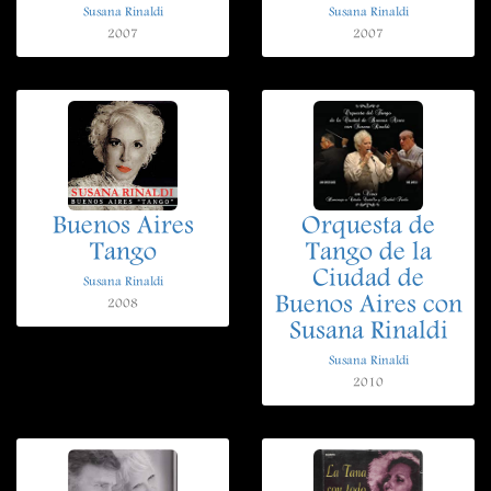
Susana Rinaldi
Susana Rinaldi
2007
2007
Buenos Aires
Orquesta de
Tango
Tango de la
Ciudad de
Susana Rinaldi
Buenos Aires con
2008
Susana Rinaldi
Susana Rinaldi
2010