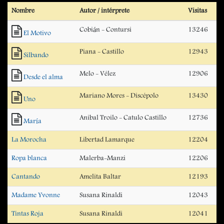
Nombre
Autor / intérprete
Visitas
Cobián - Contursi
13246
El Motivo
Piana - Castillo
12943
Silbando
Melo - Vélez
12906
Desde el alma
Mariano Mores - Discépolo
13430
Uno
Anibal Troilo - Catulo Castillo
12736
María
La Morocha
Libertad Lamarque
12204
Ropa blanca
Malerba-Manzi
12206
Cantando
Amelita Baltar
12193
Madame Yvonne
Susana Rinaldi
12043
Tintas Roja
Susana Rinaldi
12041