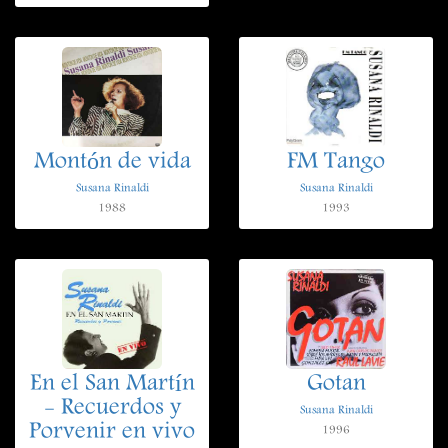
Montón de vida
FM Tango
Susana Rinaldi
Susana Rinaldi
1988
1993
En el San Martín
Gotan
- Recuerdos y
Susana Rinaldi
Porvenir en vivo
1996