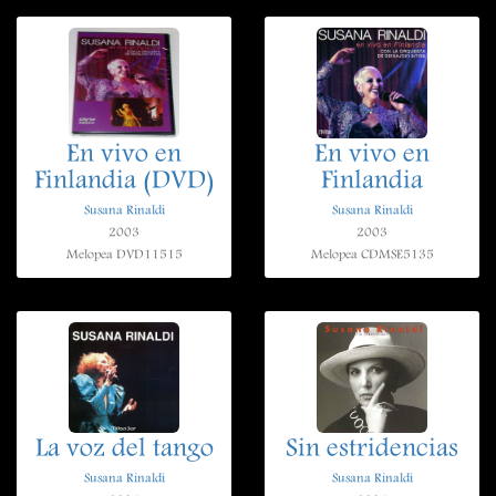
En vivo en
En vivo en
Finlandia (DVD)
Finlandia
Susana Rinaldi
Susana Rinaldi
2003
2003
Melopea DVD11515
Melopea CDMSE5135
La voz del tango
Sin estridencias
Susana Rinaldi
Susana Rinaldi