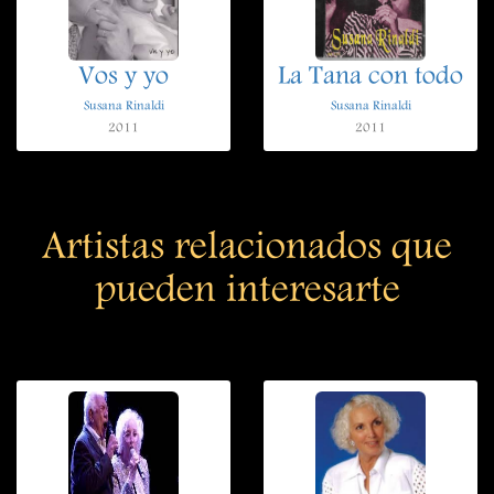
Vos y yo
La Tana con todo
Susana Rinaldi
Susana Rinaldi
2011
2011
Artistas relacionados que
pueden interesarte