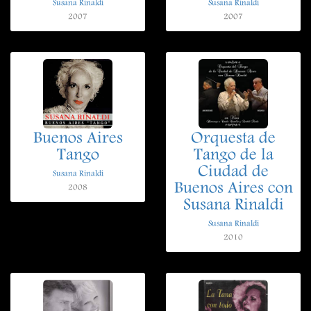
Susana Rinaldi
Susana Rinaldi
2007
2007
Buenos Aires
Orquesta de
Tango
Tango de la
Ciudad de
Susana Rinaldi
Buenos Aires con
2008
Susana Rinaldi
Susana Rinaldi
2010