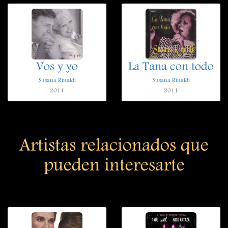
Vos y yo
La Tana con todo
Susana Rinaldi
Susana Rinaldi
2011
2011
Artistas relacionados que
pueden interesarte