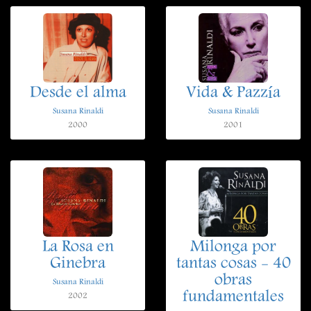
Desde el alma
Vida & Pazzía
Susana Rinaldi
Susana Rinaldi
2000
2001
La Rosa en
Milonga por
Ginebra
tantas cosas - 40
obras
Susana Rinaldi
fundamentales
2002