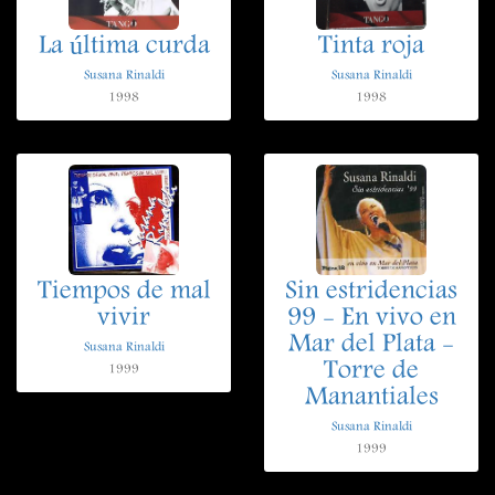
La última curda
Tinta roja
Susana Rinaldi
Susana Rinaldi
1998
1998
Tiempos de mal
Sin estridencias
vivir
99 - En vivo en
Mar del Plata -
Susana Rinaldi
Torre de
1999
Manantiales
Susana Rinaldi
1999