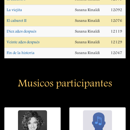
La viejita
Susana Rinaldi
12092
El cabaret II
Susana Rinaldi
12076
Diez años después
Susana Rinaldi
12119
Veinte años después
Susana Rinaldi
12129
Fin de la historia
Susana Rinaldi
12047
Musicos participantes