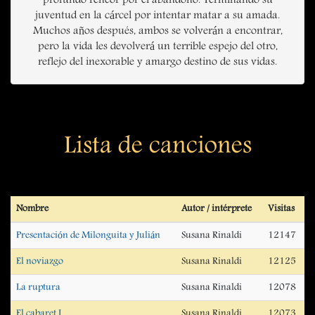
profundo rencor por el abandono. Terminando su
juventud en la cárcel por intentar matar a su amada.
Muchos años después, ambos se volverán a encontrar,
pero la vida les devolverá un terrible espejo del otro,
reflejo del inexorable y amargo destino de sus vidas.
Lista de canciones
Nombre
Autor / intérprete
Visitas
Presentación de Milonguita y Julián
Susana Rinaldi
12147
El noviazgo
Susana Rinaldi
12125
La ruptura
Susana Rinaldi
12078
El cabaret I
Susana Rinaldi
12073