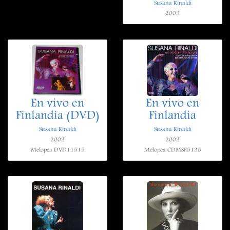
Susana Rinaldi
2003
En vivo en
En vivo en
Finlandia (DVD)
Finlandia
Susana Rinaldi
Susana Rinaldi
2003
2003
Melopea DVD11515
Melopea CDMSE5135