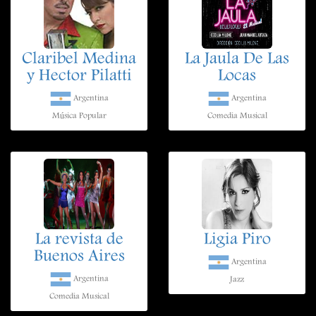
Claribel Medina
La Jaula De Las
y Hector Pilatti
Locas
Argentina
Argentina
Música Popular
Comedia Musical
La revista de
Ligia Piro
Buenos Aires
Argentina
Argentina
Jazz
Comedia Musical