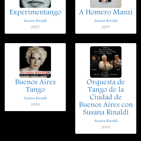
Experimentango
A Homero Manzi
Susana Rinaldi
Susana Rinaldi
2007
2007
Buenos Aires
Orquesta de
Tango
Tango de la
Ciudad de
Susana Rinaldi
Buenos Aires con
2008
Susana Rinaldi
Susana Rinaldi
2010