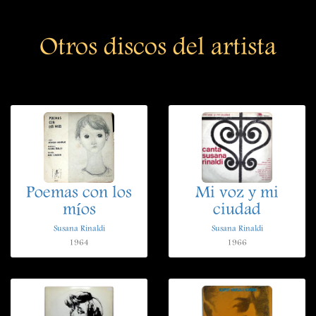
Otros discos del artista
Poemas con los
Mi voz y mi
míos
ciudad
Susana Rinaldi
Susana Rinaldi
1964
1966