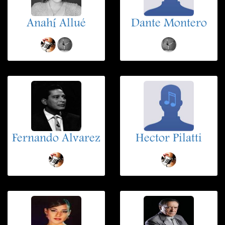
Anahí Allué
Dante Montero
Fernando Alvarez
Hector Pilatti