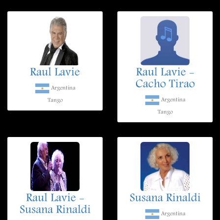
Raul Lavie
Raul Lavie -
Cacho Tirao
Argentina
Argentina
Tango
Tango
Raul Lavie -
Susana Rinaldi
Susana Rinaldi
Argentina