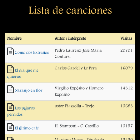
Lista de canciones
Nombre
Autor / intérprete
Visitas
Pedro Laurenz-José María
20701
Como dos Extraños
Contursi
Carlos Gardel y Le Pera
16079
El día que me
quieras
Virgilio Expósito y Homero
14312
Naranjo en flor
Expósito
Astor Piazzolla - Trejo
13683
Los pájaros
perdidos
H. Stamponi - C. Castillo
13157
El último café
Mariano Mores - Discépolo
13430