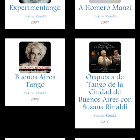
Experimentango
A Homero Manzi
Susana Rinaldi
Susana Rinaldi
2007
2007
Buenos Aires
Orquesta de
Tango
Tango de la
Ciudad de
Susana Rinaldi
Buenos Aires con
2008
Susana Rinaldi
Susana Rinaldi
2010