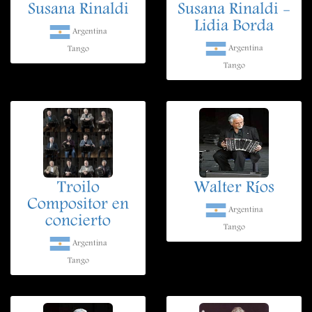
Susana Rinaldi
Susana Rinaldi -
Lidia Borda
Argentina
Argentina
Tango
Tango
Troilo
Walter Ríos
Compositor en
Argentina
concierto
Tango
Argentina
Tango