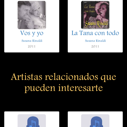
Vos y yo
La Tana con todo
Susana Rinaldi
Susana Rinaldi
2011
2011
Artistas relacionados que
pueden interesarte