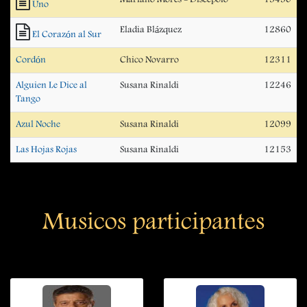
Uno
Eladia Blázquez
12860
El Corazón al Sur
Cordón
Chico Novarro
12311
Alguien Le Dice al
Susana Rinaldi
12246
Tango
Azul Noche
Susana Rinaldi
12099
Las Hojas Rojas
Susana Rinaldi
12153
Musicos participantes