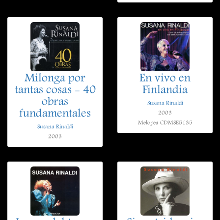
Milonga por
En vivo en
tantas cosas - 40
Finlandia
obras
Susana Rinaldi
fundamentales
2003
Melopea CDMSE5135
Susana Rinaldi
2003