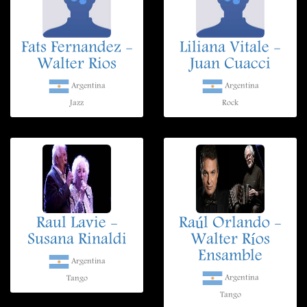
Fats Fernandez -
Liliana Vitale -
Walter Rios
Juan Cuacci
Argentina
Argentina
Jazz
Rock
Raul Lavie -
Raúl Orlando -
Susana Rinaldi
Walter Ríos
Ensamble
Argentina
Argentina
Tango
Tango