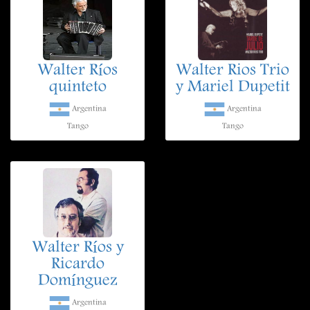
Walter Ríos
Walter Rios Trio
quinteto
y Mariel Dupetit
Argentina
Argentina
Tango
Tango
Walter Ríos y
Ricardo
Domínguez
Argentina