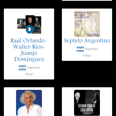
Raúl Orlando-
Septeto Argentino
Walter Ríos-
Argentina
Juanjo
Tango
Domínguez
Argentina
Tango