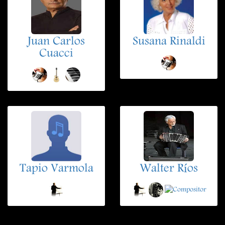
Juan Carlos
Susana Rinaldi
Cuacci
Tapio Varmola
Walter Ríos