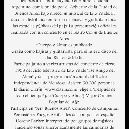
diversos artistas, incluyendo el Himno Nacional
Argentino, comisionado por el Gobierno de la Ciudad de
Buenos Aires, bajo dirección musical de Lito Vitale. El
disco es distribuido en forma exclusiva y gratuita a todas
las escuelas públicas del país. La presentación oficial es
realizada con un concierto en el Teatro Colón de Buenos
Aires.
"Cuerpo y Alma" es publicado.
Graba como bajista y guitarrista para el nuevo disco del
dúo Kleiton & Kledir.
Participa junto a varios artistas del concierto de cierre
1998 del ciclo televisivo de Lito Vitale "Ese Amigo del
Alma" y de la programación anual del Teatro
Independencia de Mendoza. Asisten 30.000 personas.
El diario Clarín [www.clarin.com/] elige a "Después de
todo el tiempo" (de "Cuerpo y Alma") Mejor Canción
Popular del Año.
Participa en "Será Buenos Aires", Concierto de Campanas,
Percusión y Fuegos Artificiales del compositor español
Llorenç Barber, interpretado por grupos de músicos
haciendo sonar sincronizadamente las campanas de