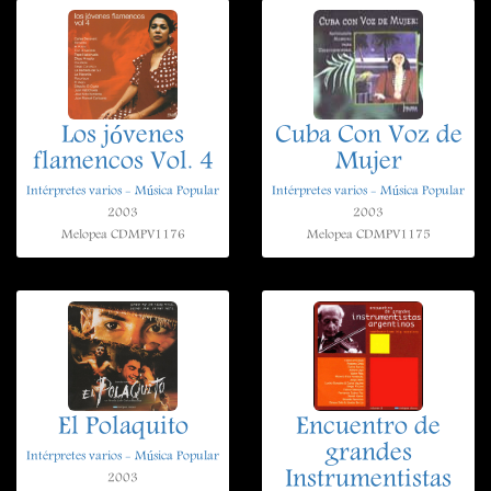
Los jóvenes
Cuba Con Voz de
flamencos Vol. 4
Mujer
Intérpretes varios - Música Popular
Intérpretes varios - Música Popular
2003
2003
Melopea CDMPV1176
Melopea CDMPV1175
El Polaquito
Encuentro de
grandes
Intérpretes varios - Música Popular
Instrumentistas
2003