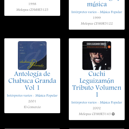
música
1998
Melopea CDMSE5125
Intérpretes varios - Música Popular
1999
Melopea CDMSE5122
Antología de
Cuchi
Chabuca Granda
Leguizamón
Vol 1
Tributo Volumen
1
Intérpretes varios - Música Popular
2001
Intérpretes varios - Música Popular
El Comercio
2002
Melopea CDMSE5143