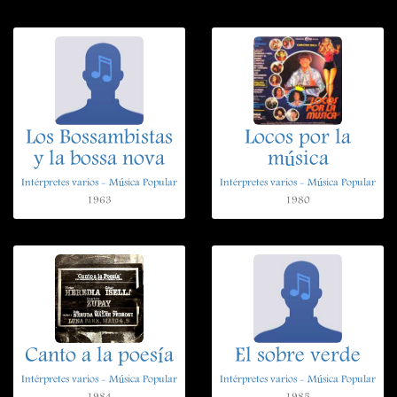
Los Bossambistas
Locos por la
y la bossa nova
música
Intérpretes varios - Música Popular
Intérpretes varios - Música Popular
1963
1980
Canto a la poesía
El sobre verde
Intérpretes varios - Música Popular
Intérpretes varios - Música Popular