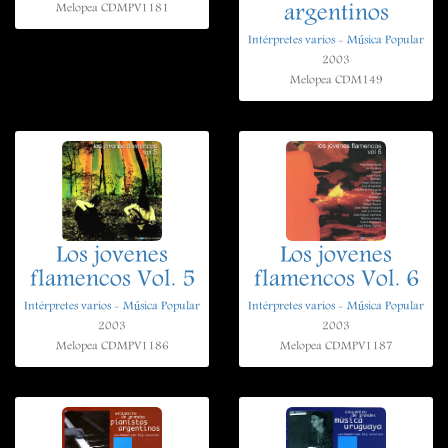
argentinos
Melopea CDMPV1181
Intérpretes varios - Música Popular
2003
Melopea CDM149
Los jovenes
Los jovenes
flamencos Vol. 5
flamencos Vol. 6
Intérpretes varios - Música Popular
Intérpretes varios - Música Popular
2003
2003
Melopea CDMPV1186
Melopea CDMPV1187