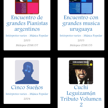
Encuentro de
Encuentro con
grandes Pianistas
grandes musica
argentinos
uruguaya
Intérpretes varios - Música Popular
Intérpretes varios - Música Popular
2003
2003
Melopea CDM157
Melopea CDM155
Cinco Sueños
Cuchi
Leguizamón
Intérpretes varios - Música Popular
Tributo Volumen
2004
2