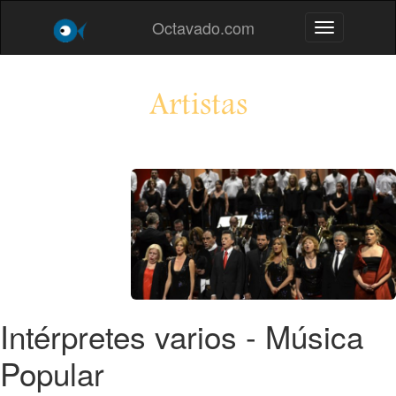
Octavado.com
Toggle navig
Artistas
Intérpretes varios - Música
Popular