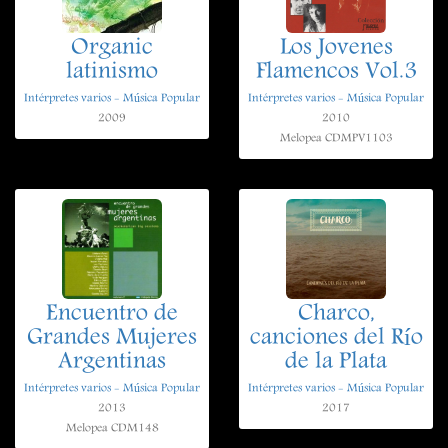
Organic
Los Jovenes
latinismo
Flamencos Vol.3
Intérpretes varios - Música Popular
Intérpretes varios - Música Popular
2009
2010
Melopea CDMPV1103
Encuentro de
Charco,
Grandes Mujeres
canciones del Río
Argentinas
de la Plata
Intérpretes varios - Música Popular
Intérpretes varios - Música Popular
2013
2017
Melopea CDM148