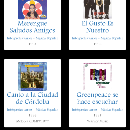
Merengue
El Gusto Es
Saludos Amigos
Nuestro
Intérpretes varios - Música Popular
Intérpretes varios - Música Popular
1994
1996
Canto a la Ciudad
Greenpeace se
de Córdoba
hace escuchar
Intérpretes varios - Música Popular
Intérpretes varios - Música Popular
1996
1997
Melopea CDMPV1077
Warner Music