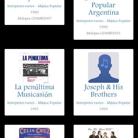
Popular
Intérpretes varios - Música Popular
Argentina
1989
Melopea CDMSE5007
Intérpretes varios - Música Popular
1990
Melopea CDMSE5021
La penúltima
Joseph & His
Musicasión
Brothers
Intérpretes varios - Música Popular
Intérpretes varios - Música Popular
1991
1993