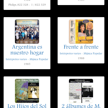
1984
1985
Philips, 822 328 - 1 / 822 329
Argentina es
Frente a frente
nuestro hogar
Intérpretes varios - Música Popular
1988
Intérpretes varios - Música Popular
1985
Los Hijos del Sol
2 álbumes de M.