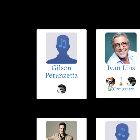
Gilson
Ivan Lins
Peranzetta