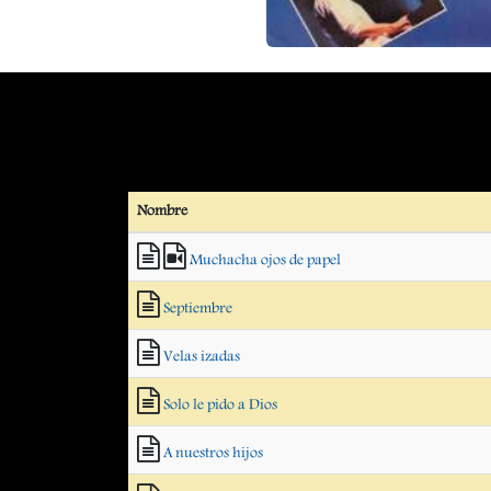
Nombre
Muchacha ojos de papel
Septiembre
Velas izadas
Solo le pido a Dios
A nuestros hijos