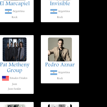
El Marcapiel
Invisible
Argentina
Argentina
Rock
Rock
Pat Metheny
Pedro Aznar
Group
Argentina
Estados Unidos
Rock
Jazz
Jazz fusión