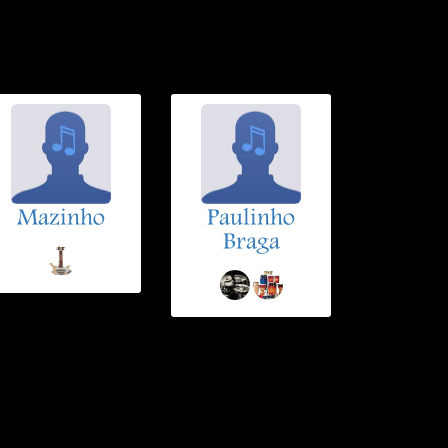
Mazinho
Paulinho
Braga