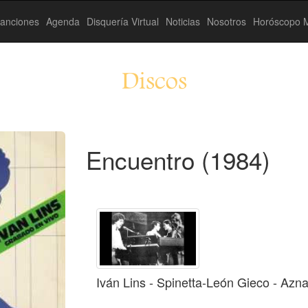
anciones
Agenda
Disquería Virtual
Noticias
Nosotros
Horóscopo M
Discos
Encuentro (1984)
Iván Lins - Spinetta-León Gieco - Azna