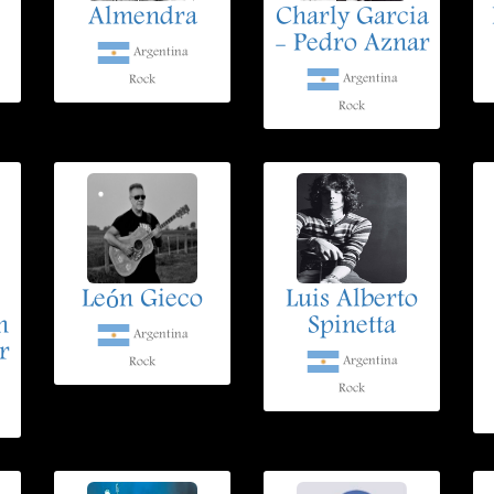
Almendra
Charly Garcia
- Pedro Aznar
Argentina
Argentina
Rock
Rock
León Gieco
Luis Alberto
n
Spinetta
Argentina
r
Argentina
Rock
Rock