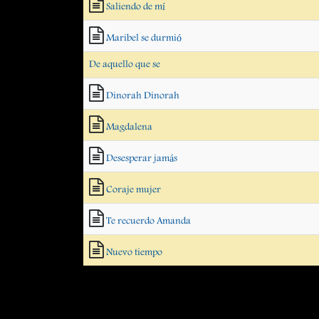
Saliendo de mí
Maribel se durmió
De aquello que se
Dinorah Dinorah
Magdalena
Desesperar jamás
Coraje mujer
Te recuerdo Amanda
Nuevo tiempo