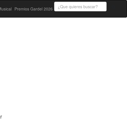
usical
Premios Gardel 2026
r