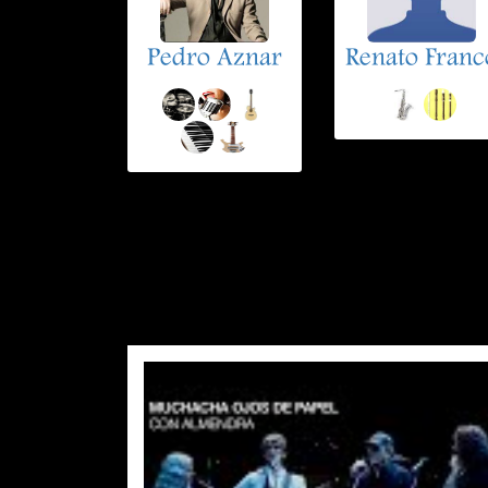
Pedro Aznar
Renato Franc