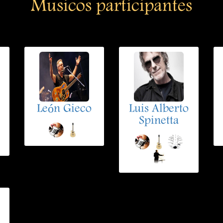
Musicos participantes
León Gieco
Luis Alberto
Spinetta