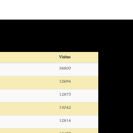
Visitas
38800
12694
12875
13042
12814