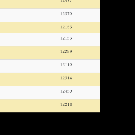
12477
12370
12135
12135
12099
12110
12314
12430
12216