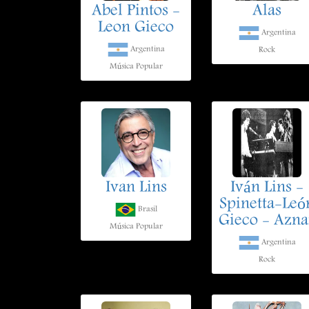
Abel Pintos -
Alas
Leon Gieco
Argentina
Argentina
Rock
Música Popular
Ivan Lins
Iván Lins -
Spinetta-Leó
Brasil
Gieco - Azna
Música Popular
Argentina
Rock