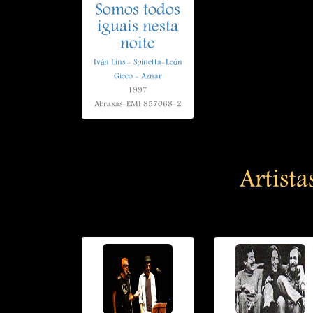
Somos todos
iguais nesta
noite
Iván Lins - Spinetta-León
Gieco - Aznar
1997
Abraxas-EMI 857068-2
Artista