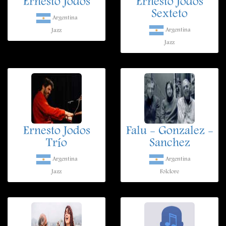
Ernesto Jodos
Ernesto Jodos
Sexteto
Argentina
Argentina
Jazz
Jazz
Ernesto Jodos
Falu - Gonzalez -
Trío
Sanchez
Argentina
Argentina
Jazz
Folclore