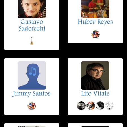
Gustavo
Huber Reyes
Sadofschi
Jimmy Santos
Lito Vitale