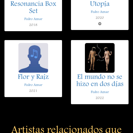
Resonancia Box
Utopía
Set
Pedro Aznar
2020
Pedro Aznar
2018
Flor y Raíz
El mundo no se
hizo en dos días
Pedro Aznar
2021
Pedro Aznar
2022
Artistas relacionados que