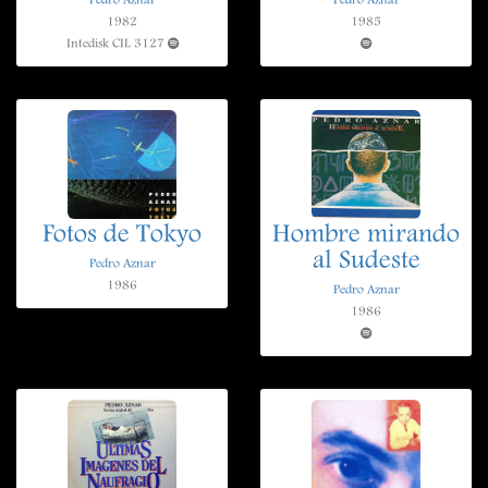
Pedro Aznar
Pedro Aznar
1982
1985
Intedisk CIL 3127
Fotos de Tokyo
Hombre mirando
al Sudeste
Pedro Aznar
1986
Pedro Aznar
1986