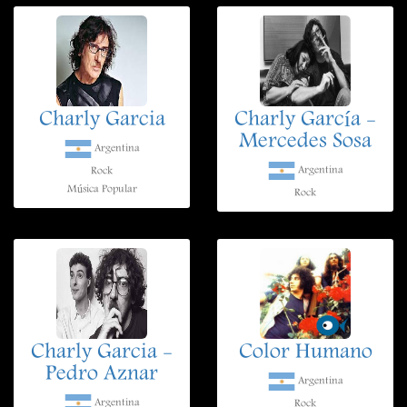
Charly Garcia
Charly García -
Mercedes Sosa
Argentina
Argentina
Rock
Música Popular
Rock
Charly Garcia -
Color Humano
Pedro Aznar
Argentina
Argentina
Rock