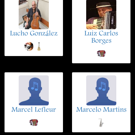
Lucho González
Luiz Carlos
Borges
Marcel Lefleur
Marcelo Martins