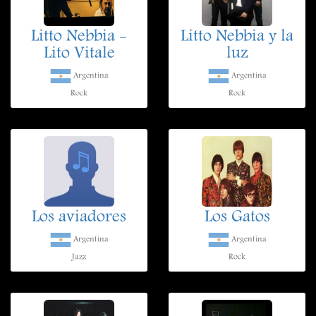
Litto Nebbia -
Litto Nebbia y la
Lito Vitale
luz
Argentina
Argentina
Rock
Rock
Los aviadores
Los Gatos
Argentina
Argentina
Jazz
Rock