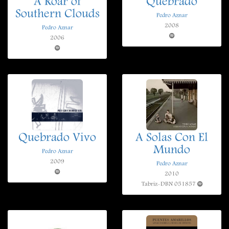
A Roar of
Quebrado
Southern Clouds
Pedro Aznar
2008
Pedro Aznar
2006
Quebrado Vivo
A Solas Con El
Mundo
Pedro Aznar
2009
Pedro Aznar
2010
Tabriz-DBN 051857