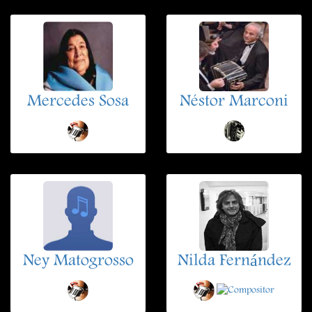
Mercedes Sosa
Néstor Marconi
Ney Matogrosso
Nilda Fernández