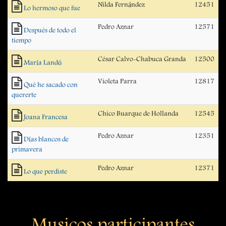
Nilda Fernández
12451
Lo hermoso que fue
Pedro Aznar
12571
Después de todo el
tiempo
César Calvo-Chabuca Granda
12500
María Landó
Violeta Parra
12817
Qué he sacado con
quererte
Chico Buarque de Hollanda
12545
Joana Francesa
Pedro Aznar
12351
Días blancos de
primavera
Pedro Aznar
12371
Lo que perdiste