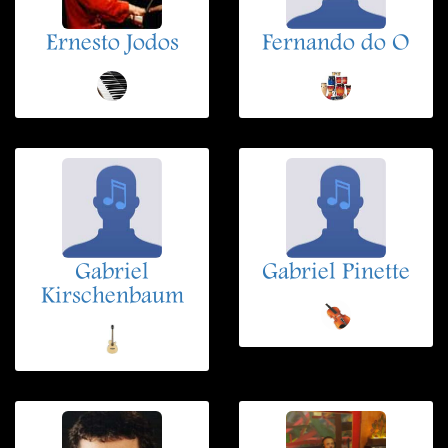
Ernesto Jodos
Fernando do O
Gabriel
Gabriel Pinette
Kirschenbaum