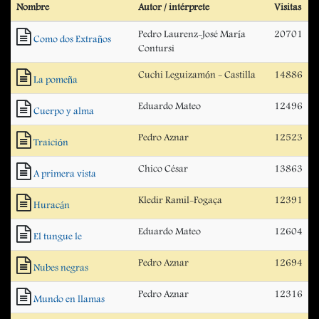
Nombre
Autor / intérprete
Visitas
Pedro Laurenz-José María
20701
Como dos Extraños
Contursi
Cuchi Leguizamón - Castilla
14886
La pomeña
Eduardo Mateo
12496
Cuerpo y alma
Pedro Aznar
12523
Traición
Chico César
13863
A primera vista
Kledir Ramil-Fogaça
12391
Huracán
Eduardo Mateo
12604
El tungue le
Pedro Aznar
12694
Nubes negras
Pedro Aznar
12316
Mundo en llamas