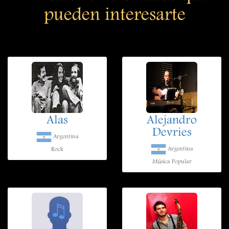
pueden interesarte
Alas
Alejandro
Devries
Argentina
Argentina
Rock
Música Popular