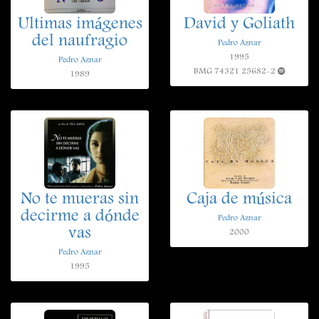
Ultimas imágenes
David y Goliath
del naufragio
Pedro Aznar
1995
Pedro Aznar
BMG 74321 25682-2
1989
No te mueras sin
Caja de música
decirme a dónde
Pedro Aznar
vas
2000
Pedro Aznar
1995