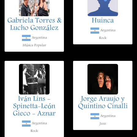
Gabriela Torres &
Huinca
Lucho González
Argentina
Argentina
Rock
Música Popular
Iván Lins -
Jorge Araujo y
Spinetta-León
Quintino Cinalli
Gieco - Aznar
Argentina
Argentina
Jazz
Rock