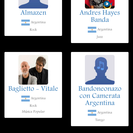
Almazen
Andres Hayes
Banda
Argentina
Argentina
Rock
Jazz
Baglietto - Vitale
Bandoneonazo
con Camerata
Argentina
Argentina
Rock
Música Popular
Argentina
Tango