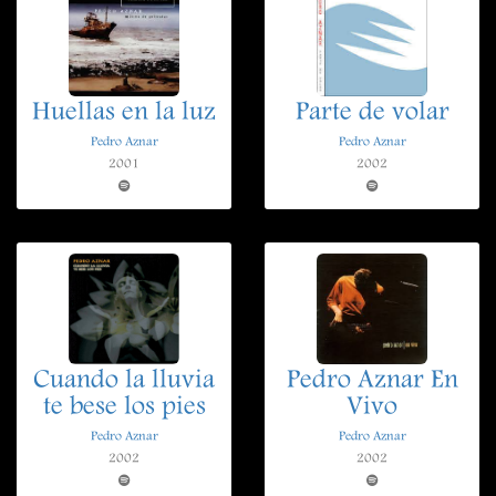
Huellas en la luz
Parte de volar
Pedro Aznar
Pedro Aznar
2001
2002
Cuando la lluvia
Pedro Aznar En
te bese los pies
Vivo
Pedro Aznar
Pedro Aznar
2002
2002