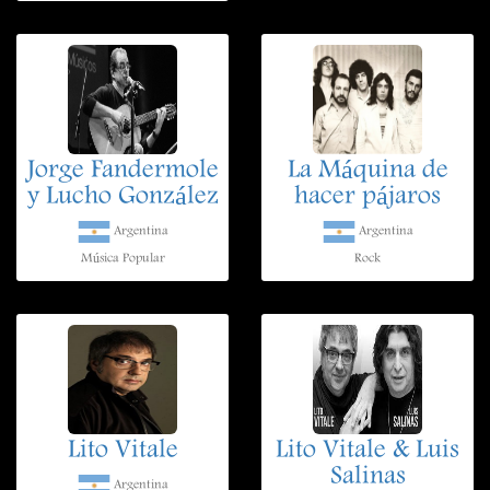
Jorge Fandermole
La Máquina de
y Lucho González
hacer pájaros
Argentina
Argentina
Música Popular
Rock
Lito Vitale
Lito Vitale & Luis
Salinas
Argentina