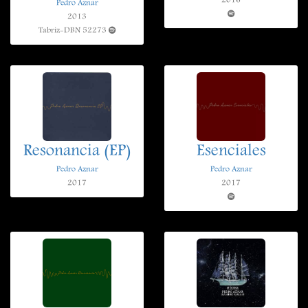
2016
Pedro Aznar
2013
Tabriz-DBN 52273
Resonancia (EP)
Esenciales
Pedro Aznar
Pedro Aznar
2017
2017