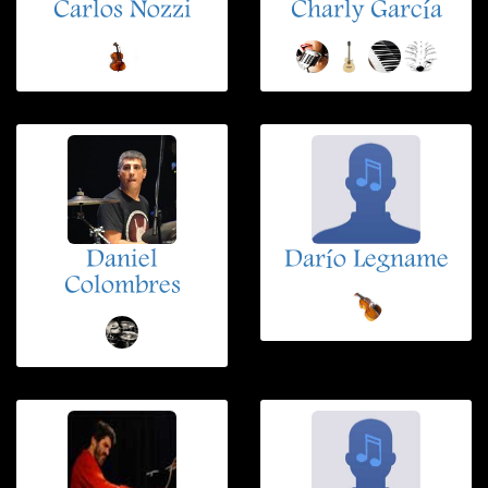
Carlos Nozzi
Charly García
Daniel
Darío Legname
Colombres