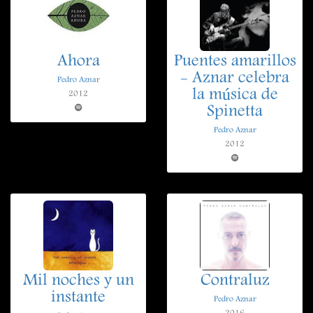
Ahora
Puentes amarillos
- Aznar celebra
Pedro Aznar
la música de
2012
Spinetta
Pedro Aznar
2012
Mil noches y un
Contraluz
instante
Pedro Aznar