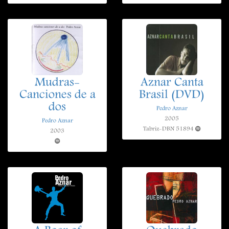
Mudras-
Aznar Canta
Canciones de a
Brasil (DVD)
dos
Pedro Aznar
2005
Pedro Aznar
Tabriz-DBN 51894
2003