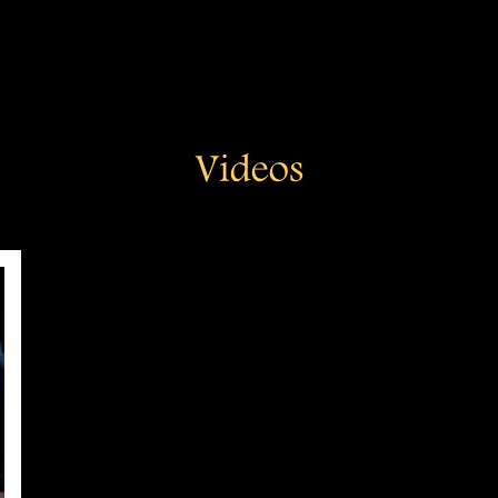
Videos