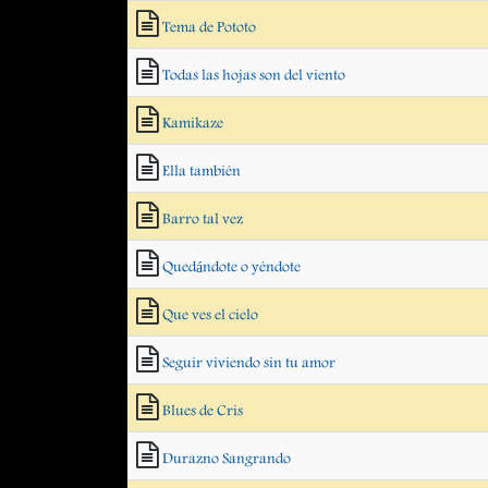
Tema de Pototo
Todas las hojas son del viento
Kamikaze
Ella también
Barro tal vez
Quedándote o yéndote
Que ves el cielo
Seguir viviendo sin tu amor
Blues de Cris
Durazno Sangrando