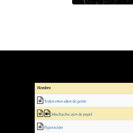
Nombre
Todos estos años de gente
Muchacha ojos de papel
Figuración