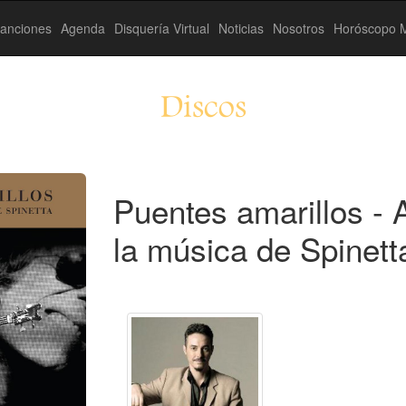
anciones
Agenda
Disquería Virtual
Noticias
Nosotros
Horóscopo M
Discos
Puentes amarillos - 
la música de Spinett