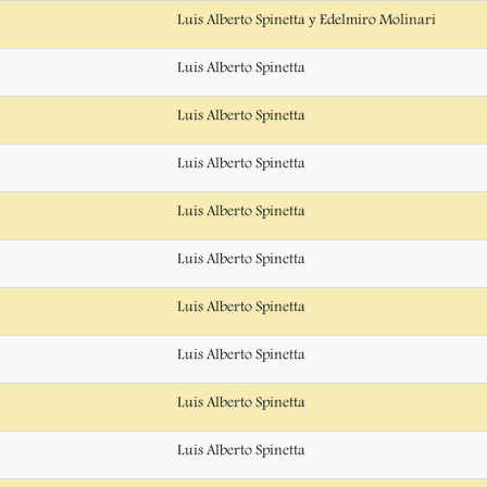
Luis Alberto Spinetta y Edelmiro Molinari
Luis Alberto Spinetta
Luis Alberto Spinetta
Luis Alberto Spinetta
Luis Alberto Spinetta
Luis Alberto Spinetta
Luis Alberto Spinetta
Luis Alberto Spinetta
Luis Alberto Spinetta
Luis Alberto Spinetta