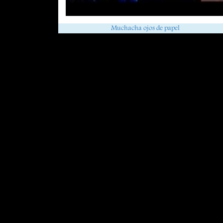
Muchacha ojos de papel