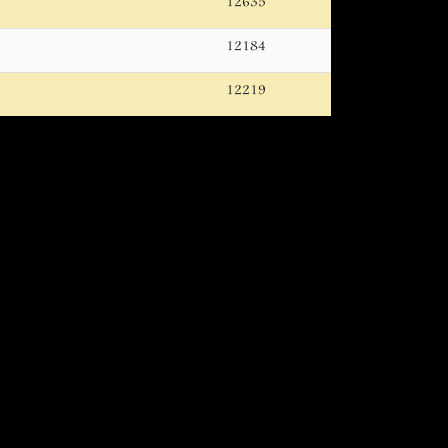
12635
12184
12219