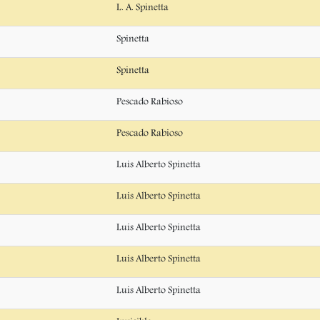
L. A. Spinetta
Spinetta
Spinetta
Pescado Rabioso
Pescado Rabioso
Luis Alberto Spinetta
Luis Alberto Spinetta
Luis Alberto Spinetta
Luis Alberto Spinetta
Luis Alberto Spinetta