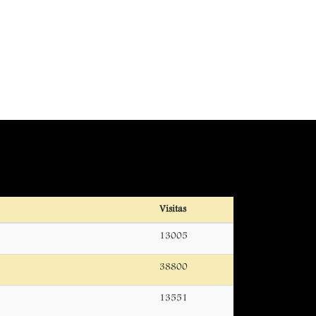
Visitas
13005
38800
13551