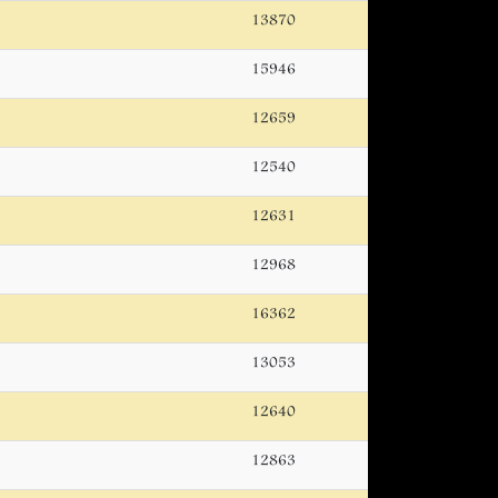
13870
15946
12659
12540
12631
12968
16362
13053
12640
12863