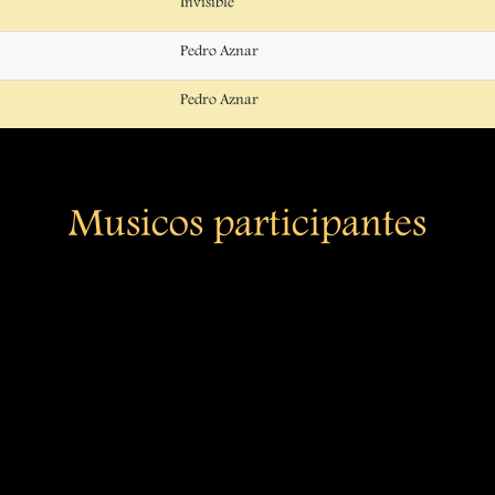
Invisible
Pedro Aznar
Pedro Aznar
Musicos participantes