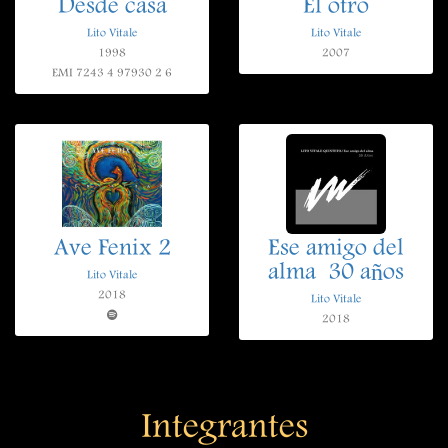
Desde casa
El otro
Lito Vitale
Lito Vitale
1998
2007
EMI 7243 4 97930 2 6
Ave Fenix 2
Ese amigo del
alma  30 años
Lito Vitale
2018
Lito Vitale
2018
Integrantes