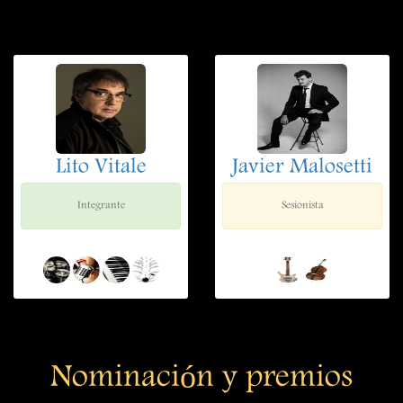
Lito Vitale
Javier Malosetti
Integrante
Sesionista
Nominación y premios