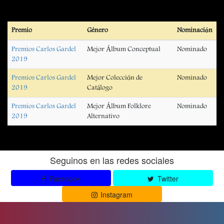
Premio
Género
Nominación
Premios Carlos Gardel
Mejor Álbum Conceptual
Nominado
2019
Premios Carlos Gardel
Mejor Colección de
Nominado
2019
Catálogo
Premios Carlos Gardel
Mejor Álbum Folklore
Nominado
2019
Alternativo
Seguinos en las redes sociales
Facebook
Twitter
Instagram