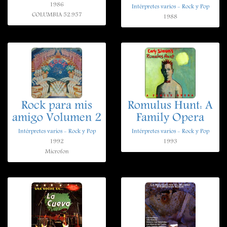
1986
Intérpretes varios - Rock y Pop
COLUMBIA 52.957
1988
Rock para mis
Romulus Hunt: A
amigo Volumen 2
Family Opera
Intérpretes varios - Rock y Pop
Intérpretes varios - Rock y Pop
1992
1993
Microfon