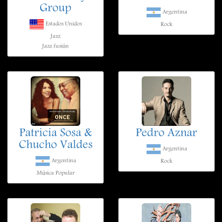
Group
Argentina
Estados Unidos
Rock
Jazz
Jazz fusión
Patricia Sosa &
Pedro Aznar
Chucho Valdes
Argentina
Argentina
Rock
Música Popular