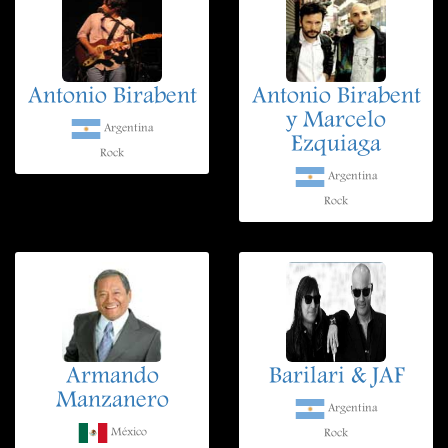
Antonio Birabent
Antonio Birabent
y Marcelo
Argentina
Ezquiaga
Rock
Argentina
Rock
Armando
Barilari & JAF
Manzanero
Argentina
México
Rock