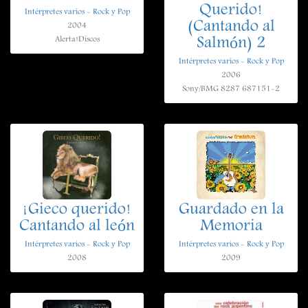
Querido!
Intérpretes varios - Rock y Pop
(Cantando al
2004
Salmón) 2
Alerta!Discos
Intérpretes varios - Rock y Pop
2006
Sony/BMG 8287 687151-2
¡Gieco querido!
Guardado en la
Cantando al león
Memoria
Intérpretes varios - Rock y Pop
Intérpretes varios - Rock y Pop
2008
2009