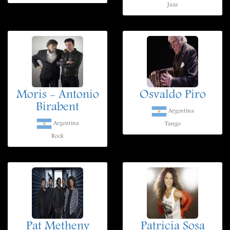
Jazz
Moris - Antonio
Osvaldo Piro
Birabent
Argentina
Argentina
Tango
Rock
Pat Metheny
Patricia Sosa