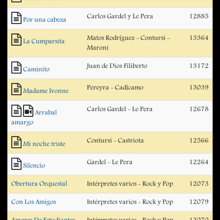
Carlos Gardel y Le Pera
12885
Por una cabeza
Matos Rodríguez - Contursi -
13364
La Cumparsita
Maroni
Juan de Dios Filiberto
13172
Caminito
Pereyra - Cadícamo
13039
Madame Ivonne
Carlos Gardel - Le Pera
12678
Arrabal
amargo
Contursi - Castriota
12566
Mi noche triste
Gardel - Le Pera
12264
Silencio
Obertura Orquestal
Intérpretes varios - Rock y Pop
12073
Con Los Amigos
Intérpretes varios - Rock y Pop
12079