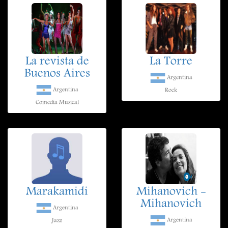
La revista de
La Torre
Buenos Aires
Argentina
Argentina
Rock
Comedia Musical
Marakamidi
Mihanovich -
Mihanovich
Argentina
Argentina
Jazz