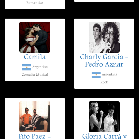
Romantico
Camila
Charly Garcia -
Pedro Aznar
Argentina
Argentina
Comedia Musical
Rock
Fito Paez -
Gloria Carrá y