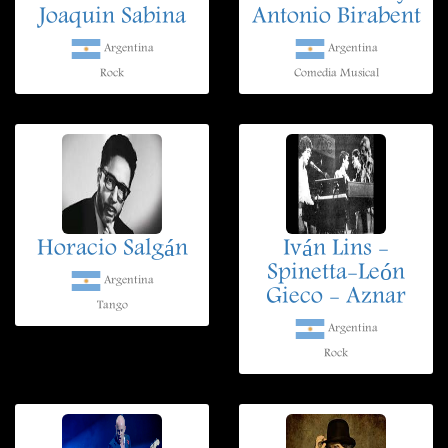
Joaquin Sabina
Antonio Birabent
Argentina
Argentina
Rock
Comedia Musical
Horacio Salgán
Iván Lins -
Spinetta-León
Argentina
Gieco - Aznar
Tango
Argentina
Rock