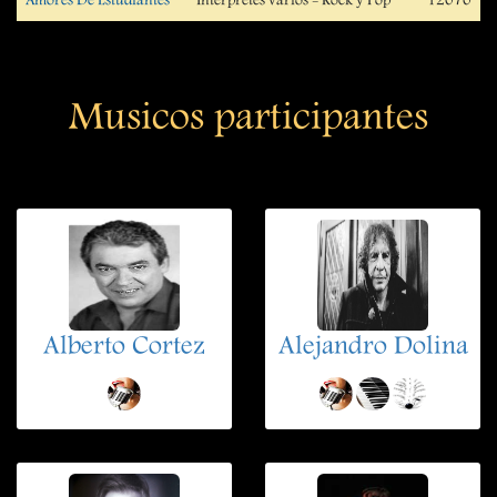
Amores De Estudiantes
Intérpretes varios - Rock y Pop
12070
Musicos participantes
Alberto Cortez
Alejandro Dolina