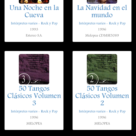
Una Noche en la
La Navidad en el
Cueva
mundo
Intérpretes varios - Rock y Pop
Intérpretes varios - Rock y Pop
1993
1996
Estereo S.A.
Melopea CDMSE5089
50 Tangos
50 Tangos
Clásicos Volumen
Clásicos Volumen
3
2
Intérpretes varios - Rock y Pop
Intérpretes varios - Rock y Pop
1996
1996
MELOPEA
MELOPEA