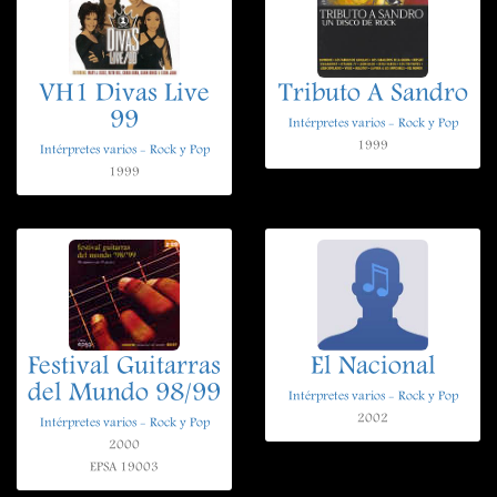
VH1 Divas Live
Tributo A Sandro
99
Intérpretes varios - Rock y Pop
1999
Intérpretes varios - Rock y Pop
1999
Festival Guitarras
El Nacional
del Mundo 98/99
Intérpretes varios - Rock y Pop
2002
Intérpretes varios - Rock y Pop
2000
EPSA 19003