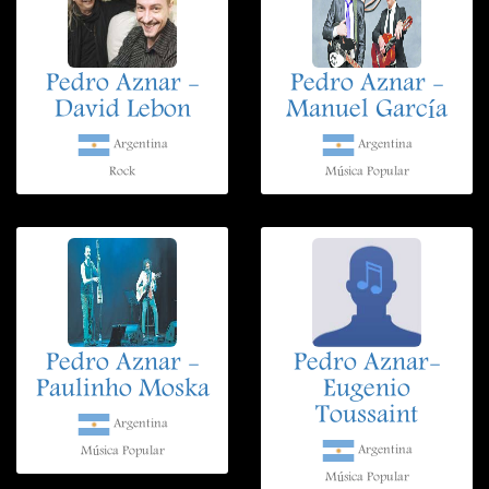
Pedro Aznar -
Pedro Aznar -
David Lebon
Manuel García
Argentina
Argentina
Rock
Música Popular
Pedro Aznar -
Pedro Aznar-
Paulinho Moska
Eugenio
Toussaint
Argentina
Argentina
Música Popular
Música Popular