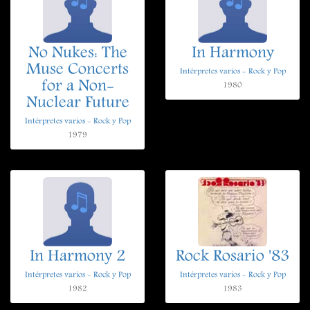
No Nukes: The
In Harmony
Muse Concerts
Intérpretes varios - Rock y Pop
for a Non-
1980
Nuclear Future
Intérpretes varios - Rock y Pop
1979
In Harmony 2
Rock Rosario '83
Intérpretes varios - Rock y Pop
Intérpretes varios - Rock y Pop
1982
1983