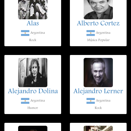
Alas
Alberto Cortez
Argentina
Argentina
Rock
Música Popular
Alejandro Dolina
Alejandro Lerner
Argentina
Argentina
Humor
Rock