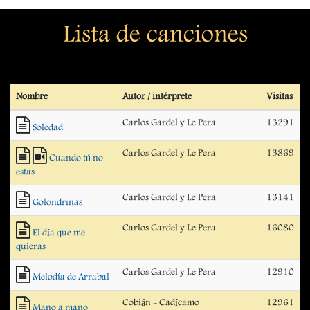
Lista de canciones
Nombre
Autor / intérprete
Visitas
Carlos Gardel y Le Pera
13291
Soledad
Carlos Gardel y Le Pera
13869
Cuando tú no
estas
Carlos Gardel y Le Pera
13141
Golondrinas
Carlos Gardel y Le Pera
16080
El día que me
quieras
Carlos Gardel y Le Pera
12910
Melodía de Arrabal
Cobián - Cadícamo
12961
Mano a mano