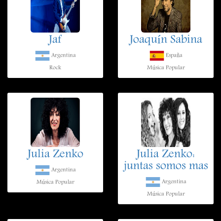
Jaf
Joaquín Sabina
Argentina
España
Rock
Música Popular
Julia Zenko
Julia Zenko:
juntas somos mas
Argentina
Argentina
Música Popular
Música Popular