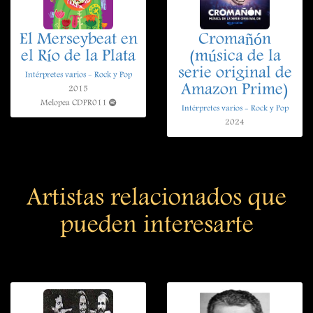
El Merseybeat en
Cromañón
el Río de la Plata
(música de la
serie original de
Intérpretes varios - Rock y Pop
Amazon Prime)
2015
Melopea CDPR011
Intérpretes varios - Rock y Pop
2024
Artistas relacionados que
pueden interesarte