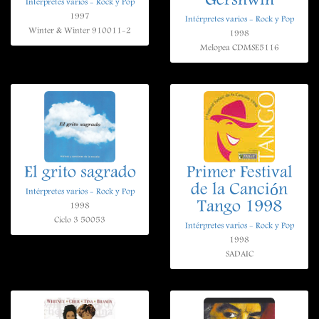
Gershwin
Intérpretes varios - Rock y Pop
1997
Intérpretes varios - Rock y Pop
Winter & Winter 910011-2
1998
Melopea CDMSE5116
El grito sagrado
Primer Festival
de la Canción
Intérpretes varios - Rock y Pop
Tango 1998
1998
Ciclo 3 50053
Intérpretes varios - Rock y Pop
1998
SADAIC