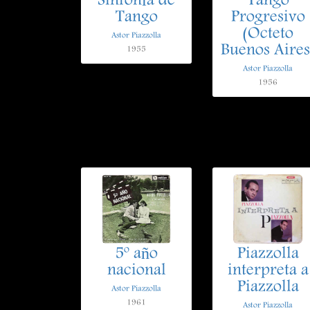
Sinfonía de
Tango
Tango
Progresivo
(Octeto
Astor Piazzolla
Buenos Aires
1955
Astor Piazzolla
1956
5º año
Piazzolla
nacional
interpreta a
Piazzolla
Astor Piazzolla
1961
Astor Piazzolla