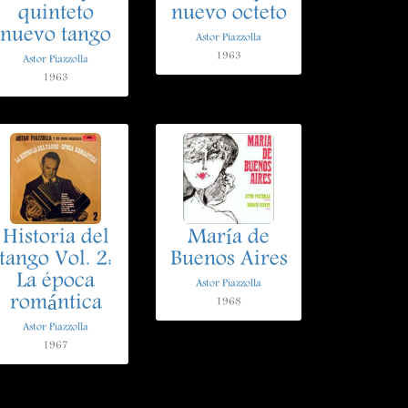
quinteto
nuevo octeto
nuevo tango
Astor Piazzolla
1963
Astor Piazzolla
1963
Historia del
María de
tango Vol. 2:
Buenos Aires
La época
Astor Piazzolla
romántica
1968
Astor Piazzolla
1967