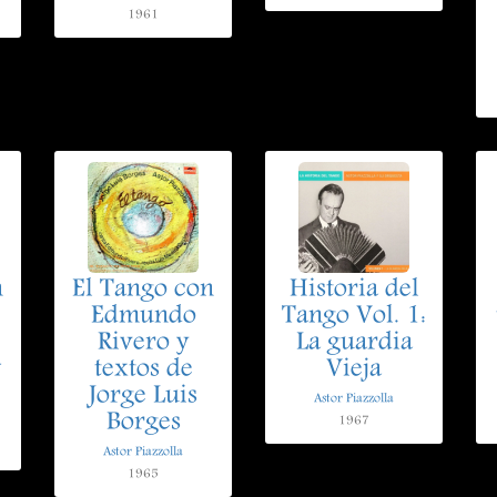
1961
n
El Tango con
Historia del
Edmundo
Tango Vol. 1:
Rivero y
La guardia
w
textos de
Vieja
Jorge Luis
Astor Piazzolla
Borges
1967
Astor Piazzolla
1965