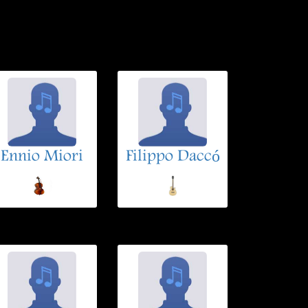
Ennio Miori
Filippo Daccó