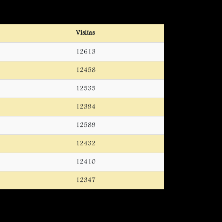
Visitas
12613
12458
12535
12394
12589
12432
12410
12347