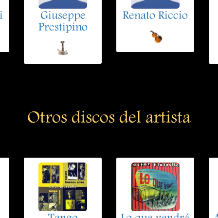
i
Giuseppe
Renato Riccio
Prestipino
Otros discos del artista