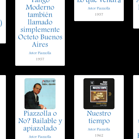
Tango
Lo que vendrá
Moderno
Astor Piazzolla
también
1957
)
llamado
simplemente
Octeto Buenos
Aires
Astor Piazzolla
1957
Piazzolla o
Nuestro
No? Bailable y
tiempo
apiazolado
Astor Piazzolla
1962
Astor Piazzolla