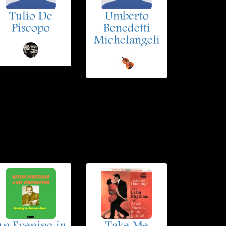
Tulio De
Umberto
Piscopo
Benedetti
Michelangeli