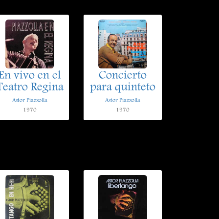
En vivo en el
Concierto
Teatro Regina
para quinteto
Astor Piazzolla
Astor Piazzolla
1970
1970