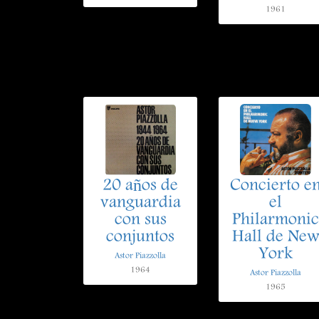
1961
20 años de
Concierto e
vanguardia
el
con sus
Philarmonic
conjuntos
Hall de Ne
York
Astor Piazzolla
1964
Astor Piazzolla
1965