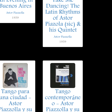
An Evening in
Take Me
Buenos Aires
Dancing! The
Latin Rhythms
Astor Piazzolla
of Astor
1959
Piazola (sic) &
his Quintet
Astor Piazzolla
1959
Tango para
Tango
una ciudad -
contemporáne
Astor
o - Astor
Piazzolla y su
Piazzolla y su