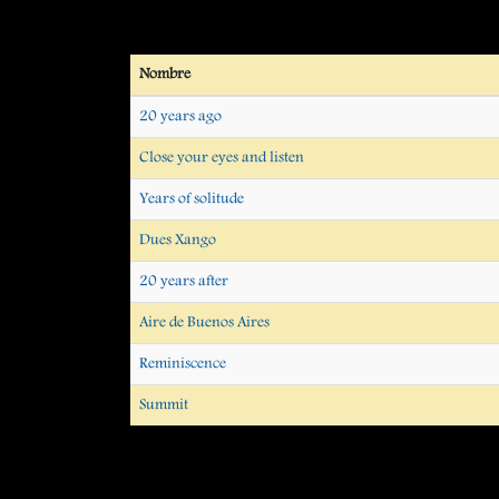
Nombre
20 years ago
Close your eyes and listen
Years of solitude
Dues Xango
20 years after
Aire de Buenos Aires
Reminiscence
Summit