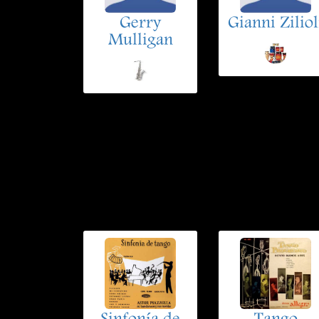
Gerry
Gianni Ziliol
Mulligan