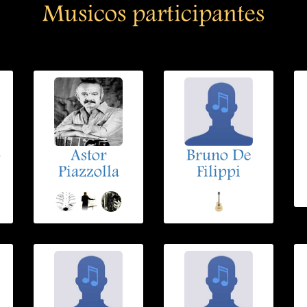
Musicos participantes
o
Astor
Bruno De
Piazzolla
Filippi