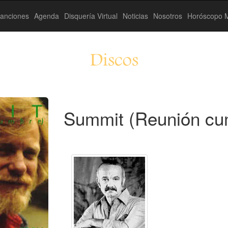
anciones
Agenda
Disquería Virtual
Noticias
Nosotros
Horóscopo M
Discos
Summit (Reunión cu