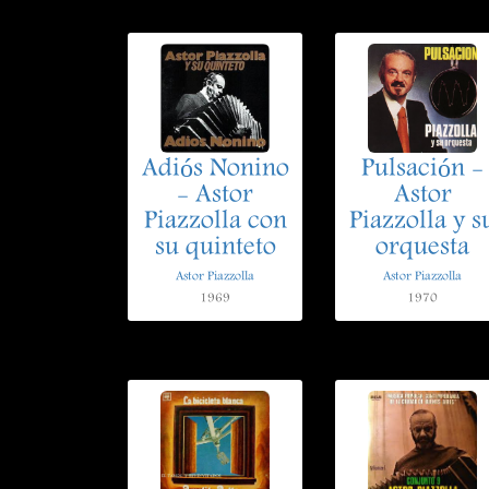
Adiós Nonino
Pulsación -
- Astor
Astor
Piazzolla con
Piazzolla y s
su quinteto
orquesta
Astor Piazzolla
Astor Piazzolla
1969
1970