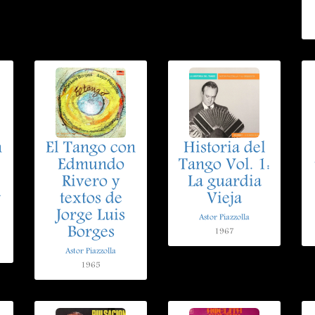
n
El Tango con
Historia del
Edmundo
Tango Vol. 1:
Rivero y
La guardia
w
textos de
Vieja
Jorge Luis
Astor Piazzolla
Borges
1967
Astor Piazzolla
1965