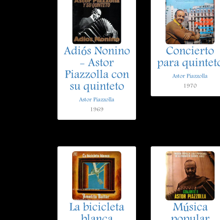
Adiós Nonino
Concierto
- Astor
para quintet
Piazzolla con
Astor Piazzolla
su quinteto
1970
Astor Piazzolla
1969
La bicicleta
Música
blanca
popular