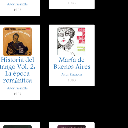
1963
Astor Piazzolla
1963
Historia del
María de
tango Vol. 2:
Buenos Aires
La época
Astor Piazzolla
romántica
1968
Astor Piazzolla
1967