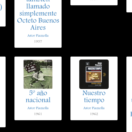
)
llamado
simplemente
Octeto Buenos
Aires
Astor Piazzolla
1957
5º año
Nuestro
nacional
tiempo
Astor Piazzolla
Astor Piazzolla
1961
1962