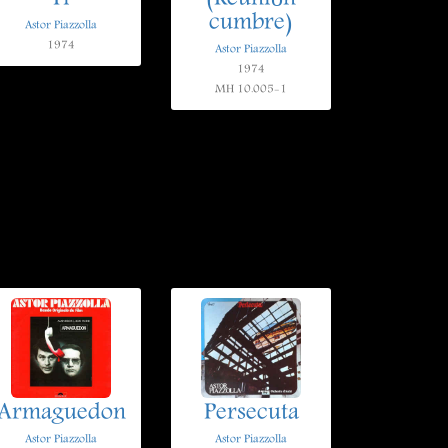
cumbre)
Astor Piazzolla
1974
Astor Piazzolla
1974
MH 10.005-1
Armaguedon
Persecuta
Astor Piazzolla
Astor Piazzolla