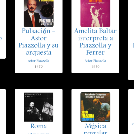
Pulsación -
Amelita Baltar
o
Astor
interpreta a
Piazzolla y su
Piazzolla y
orquesta
Ferrer
Astor Piazzolla
Astor Piazzolla
1970
1970
Roma
Música
popular