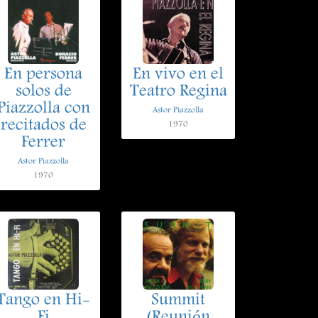
En persona
En vivo en el
solos de
Teatro Regina
Piazzolla con
Astor Piazzolla
recitados de
1970
Ferrer
Astor Piazzolla
1970
Tango en Hi-
Summit
Fi
(Reunión