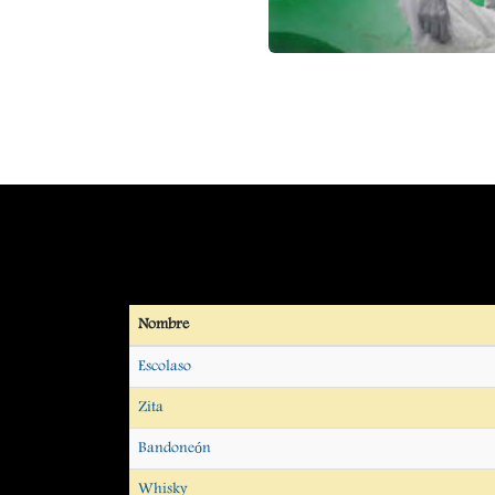
Nombre
Escolaso
Zita
Bandoneón
Whisky