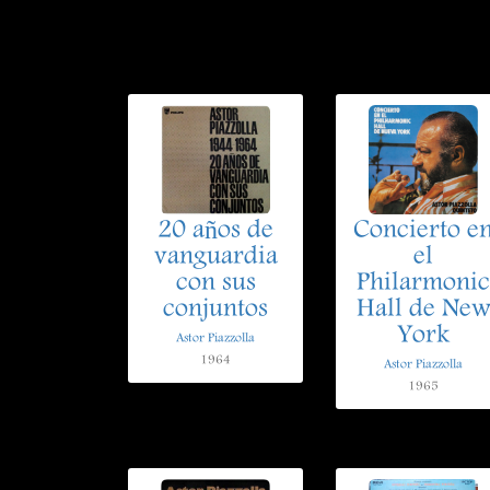
20 años de
Concierto e
vanguardia
el
con sus
Philarmonic
conjuntos
Hall de Ne
York
Astor Piazzolla
1964
Astor Piazzolla
1965