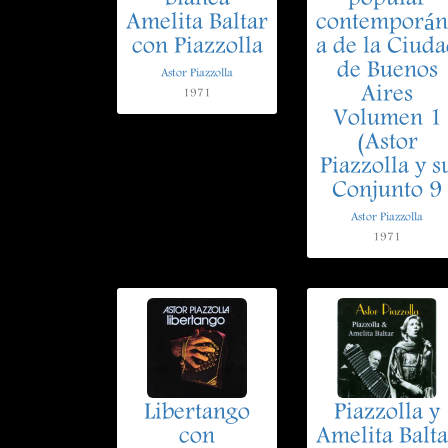
Amelita Baltar
contemporán
con Piazzolla
a de la Ciud
de Buenos
Astor Piazzolla
Aires
1971
Volumen 1
(Astor
Piazzolla y s
Conjunto 9
Astor Piazzolla
1971
Libertango
Piazzolla y
con
Amelita Balta