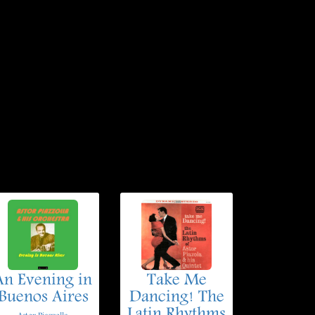
An Evening in
Take Me
Buenos Aires
Dancing! The
Latin Rhythms