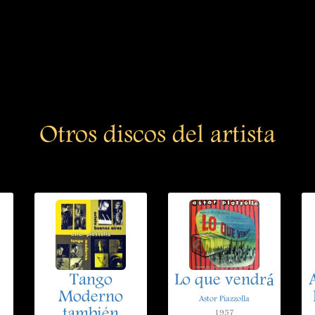
Otros discos del artista
Tango
Lo que vendrá
Moderno
Astor Piazzolla
también
1957