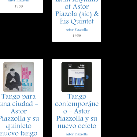
Astor Piazzolla
of Astor
1959
Piazola (sic) &
his Quintet
Astor Piazzolla
1959
Tango para
Tango
una ciudad -
contemporáne
Astor
o - Astor
Piazzolla y su
Piazzolla y su
quinteto
nuevo octeto
nuevo tango
Astor Piazzolla