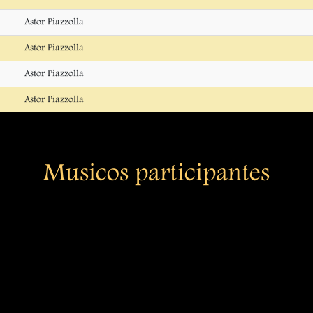
Astor Piazzolla
Astor Piazzolla
Astor Piazzolla
Astor Piazzolla
Musicos participantes