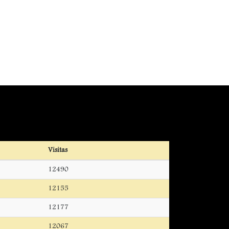
Visitas
12490
12155
12177
12067