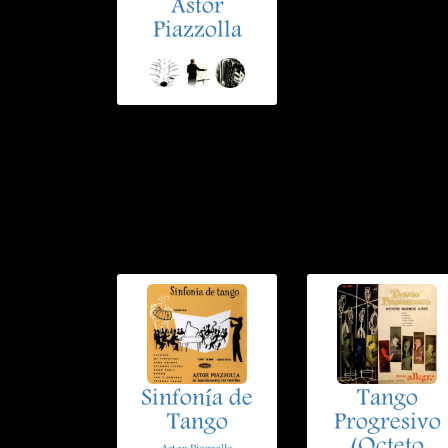
Astor
Piazzolla
Sinfonía de
Tango
Tango
Progresivo
(Octeto