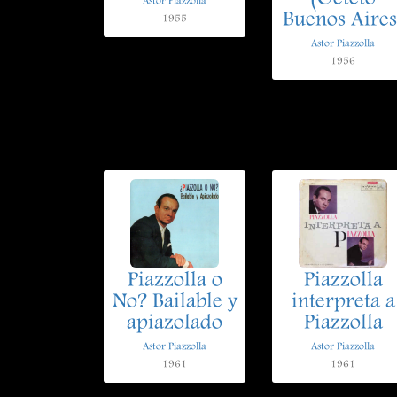
Astor Piazzolla
Buenos Aires
1955
Astor Piazzolla
1956
Piazzolla o
Piazzolla
No? Bailable y
interpreta a
apiazolado
Piazzolla
Astor Piazzolla
Astor Piazzolla
1961
1961