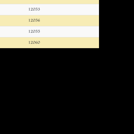
12053
12056
12055
12060