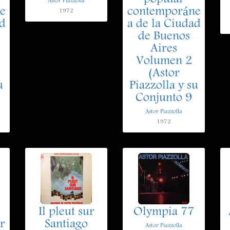
Astor Piazzolla
e
contemporáne
1972
ad
a de la Ciudad
de Buenos
Aires
Volumen 2
(Astor
u
Piazzolla y su
Conjunto 9
Astor Piazzolla
1972
Il pleut sur
Olympia 77
r
Santiago
Astor Piazzolla