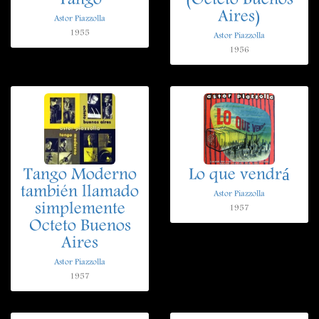
Tango
(Octeto Buenos
Aires)
Astor Piazzolla
1955
Astor Piazzolla
1956
Tango Moderno
Lo que vendrá
también llamado
Astor Piazzolla
simplemente
1957
Octeto Buenos
Aires
Astor Piazzolla
1957