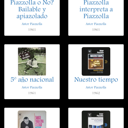
Piazzolla o No?
Piazzolla
Bailable y
interpreta a
apiazolado
Piazzolla
Astor Piazzolla
Astor Piazzolla
1961
1961
5º año nacional
Nuestro tiempo
Astor Piazzolla
Astor Piazzolla
1961
1962