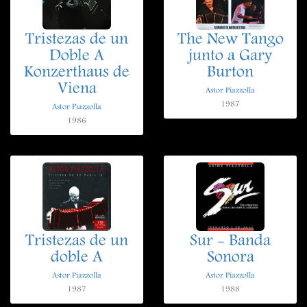
Tristezas de un
The New Tango
Doble A
junto a Gary
Konzerthaus de
Burton
Viena
Astor Piazzolla
1987
Astor Piazzolla
1986
Tristezas de un
Sur - Banda
doble A
Sonora
Astor Piazzolla
Astor Piazzolla
1987
1988