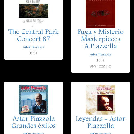
The Central Park
Fuga y Misterio
Concert 87
Masterpieces
A.Piazzolla
Astor Piazzolla
1994
Astor Piazzolla
1994
ANS 12201-2
Astor Piazzola
Leyendas - Astor
Grandes éxitos
Piazzolla