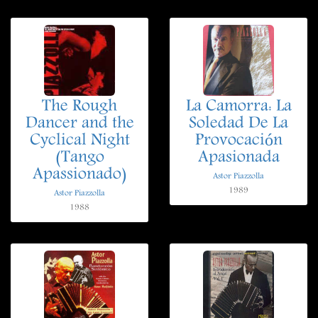
The Rough
La Camorra: La
Dancer and the
Soledad De La
Cyclical Night
Provocación
(Tango
Apasionada
Apassionado)
Astor Piazzolla
1989
Astor Piazzolla
1988