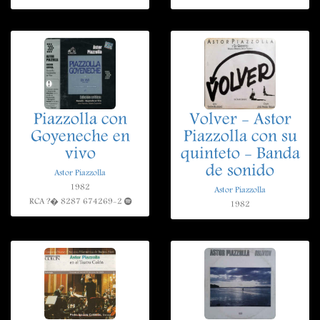
Piazzolla con
Volver - Astor
Goyeneche en
Piazzolla con su
vivo
quinteto - Banda
de sonido
Astor Piazzolla
1982
Astor Piazzolla
RCA ?� 8287 674269-2
1982