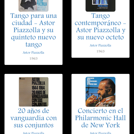
Tango para una
Tango
ciudad - Astor
contemporáneo -
Piazzolla y su
Astor Piazzolla y
quinteto nuevo
su nuevo octeto
tango
Astor Piazzolla
1963
Astor Piazzolla
1963
20 años de
Concierto en el
vanguardia con
Philarmonic Hall
sus conjuntos
de New York
Astor Piazzolla
Astor Piazzolla