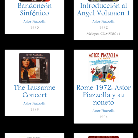
Bandoneón
Introducción al
Sinfónico
Angel Volumen 1
Astor Piazzolla
Astor Piazzolla
1990
1992
Melopea CDMSE5041
The Lausanne
Rome 1972: Astor
Concert
Piazzolla y su
noneto
Astor Piazzolla
1993
Astor Piazzolla
1994