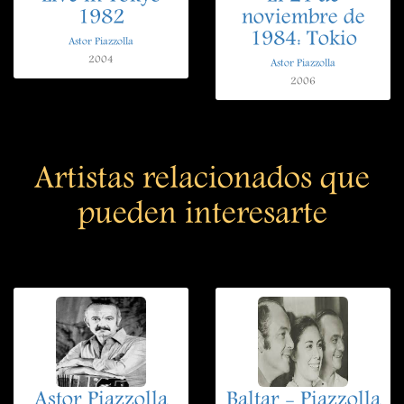
1982
noviembre de
1984: Tokio
Astor Piazzolla
2004
Astor Piazzolla
2006
Artistas relacionados que
pueden interesarte
Astor Piazzolla
Baltar - Piazzolla