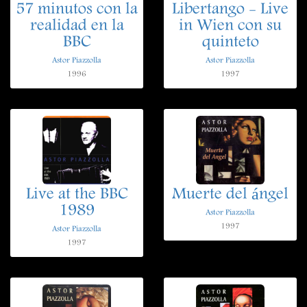
57 minutos con la
Libertango - Live
realidad en la
in Wien con su
BBC
quinteto
Astor Piazzolla
Astor Piazzolla
1996
1997
Live at the BBC
Muerte del ángel
1989
Astor Piazzolla
1997
Astor Piazzolla
1997