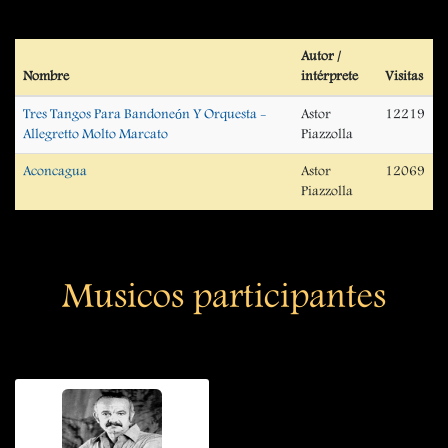
Autor /
Nombre
intérprete
Visitas
Tres Tangos Para Bandoneón Y Orquesta -
Astor
12219
Allegretto Molto Marcato
Piazzolla
Aconcagua
Astor
12069
Piazzolla
Musicos participantes