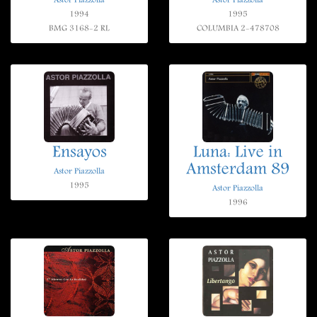
Astor Piazzolla
Astor Piazzolla
1994
1995
BMG 3168-2 RL
COLUMBIA 2-478708
Ensayos
Luna: Live in
Amsterdam 89
Astor Piazzolla
1995
Astor Piazzolla
1996