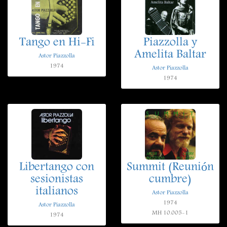
Tango en Hi-Fi
Piazzolla y
Amelita Baltar
Astor Piazzolla
1974
Astor Piazzolla
1974
Libertango con
Summit (Reunión
sesionistas
cumbre)
italianos
Astor Piazzolla
1974
Astor Piazzolla
MH 10.005-1
1974