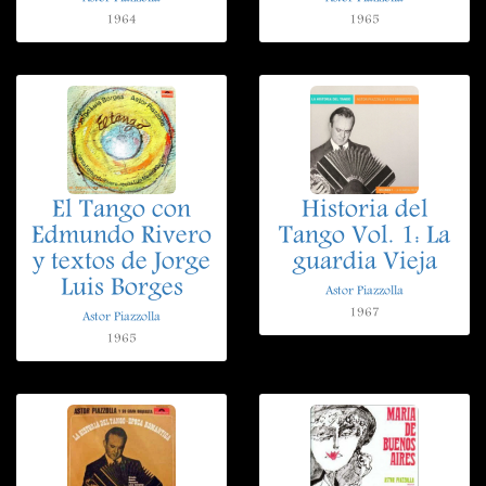
1964
1965
El Tango con
Historia del
Edmundo Rivero
Tango Vol. 1: La
y textos de Jorge
guardia Vieja
Luis Borges
Astor Piazzolla
1967
Astor Piazzolla
1965