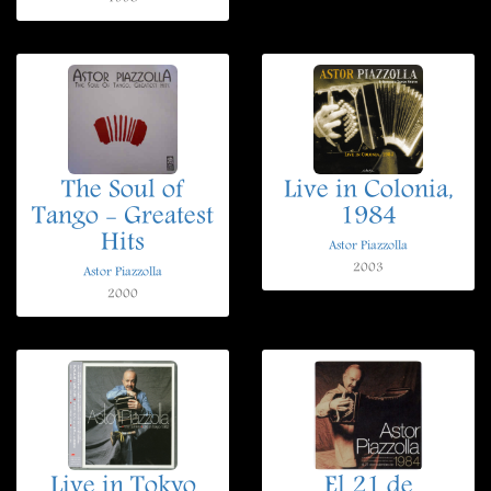
The Soul of
Live in Colonia,
Tango - Greatest
1984
Hits
Astor Piazzolla
2003
Astor Piazzolla
2000
Live in Tokyo
El 21 de