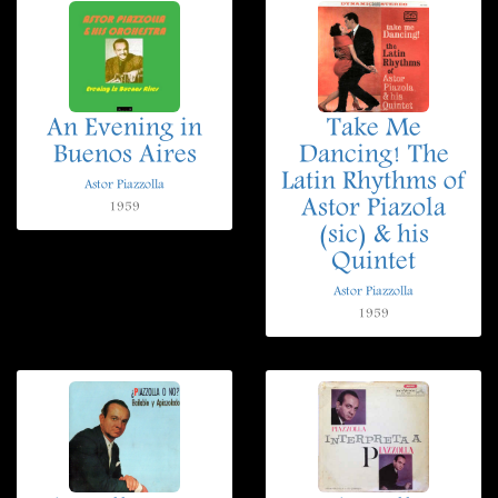
An Evening in
Take Me
Buenos Aires
Dancing! The
Latin Rhythms of
Astor Piazzolla
Astor Piazola
1959
(sic) & his
Quintet
Astor Piazzolla
1959