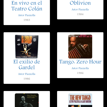
En vivo en el
Oblivion
Teatro Colón
Astor Piazzolla
1984
Astor Piazzolla
1983
El exilio de
Tango: Zero Hour
Gardel
Astor Piazzolla
1986
Astor Piazzolla
1986