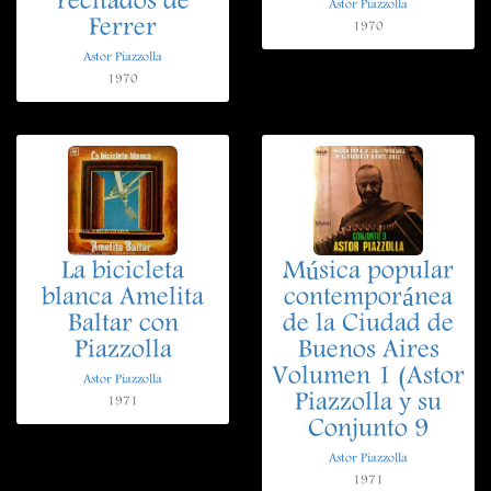
recitados de
Astor Piazzolla
Ferrer
1970
Astor Piazzolla
1970
La bicicleta
Música popular
blanca Amelita
contemporánea
Baltar con
de la Ciudad de
Piazzolla
Buenos Aires
Volumen 1 (Astor
Astor Piazzolla
Piazzolla y su
1971
Conjunto 9
Astor Piazzolla
1971