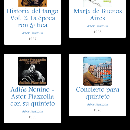
Historia del tango
María de Buenos
Vol. 2: La época
Aires
romántica
Astor Piazzolla
1968
Astor Piazzolla
1967
Adiós Nonino -
Concierto para
Astor Piazzolla
quinteto
con su quinteto
Astor Piazzolla
1970
Astor Piazzolla
1969