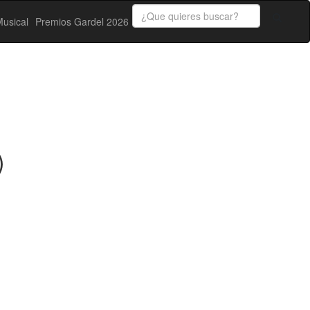
usical
Premios Gardel 2026
)