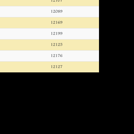
12107
12089
12169
12199
12125
12176
12127