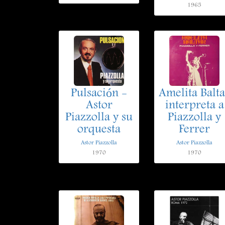
1965
Pulsación -
Amelita Balta
Astor
interpreta a
Piazzolla y su
Piazzolla y
orquesta
Ferrer
Astor Piazzolla
Astor Piazzolla
1970
1970