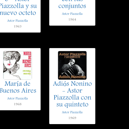
Piazzolla y su
conjuntos
nuevo octeto
Astor Piazzolla
1964
Astor Piazzolla
1963
María de
Adiós Nonino
Buenos Aires
- Astor
Piazzolla con
Astor Piazzolla
su quinteto
1968
Astor Piazzolla
1969