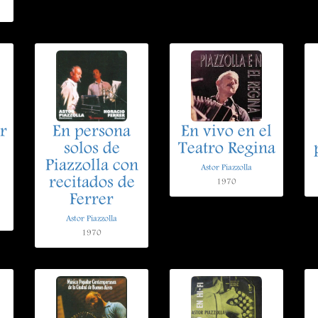
r
En persona
En vivo en el
solos de
Teatro Regina
Piazzolla con
Astor Piazzolla
recitados de
1970
Ferrer
Astor Piazzolla
1970