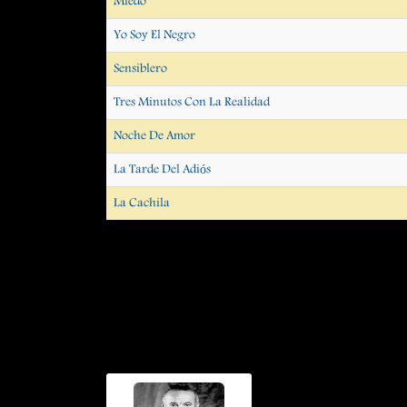
Miedo
Yo Soy El Negro
Sensiblero
Tres Minutos Con La Realidad
Noche De Amor
La Tarde Del Adiós
La Cachila