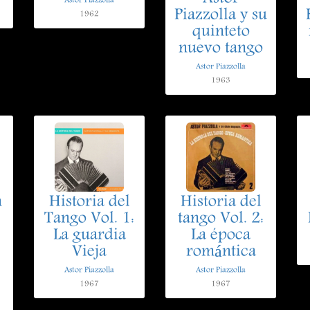
Astor Piazzolla
Piazzolla y su
1962
quinteto
nuevo tango
Astor Piazzolla
1963
n
Historia del
Historia del
Tango Vol. 1:
tango Vol. 2:
La guardia
La época
Vieja
romántica
Astor Piazzolla
Astor Piazzolla
1967
1967