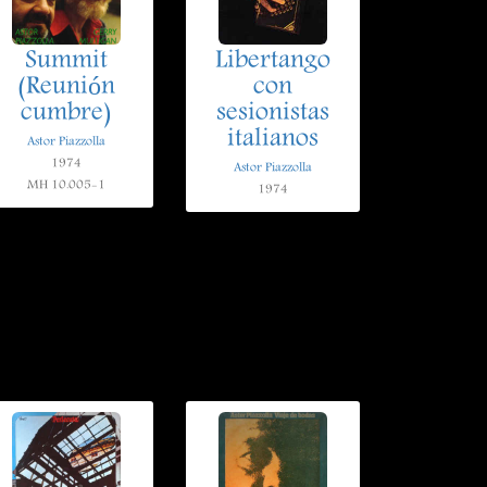
Summit
Libertango
(Reunión
con
cumbre)
sesionistas
italianos
Astor Piazzolla
1974
Astor Piazzolla
MH 10.005-1
1974