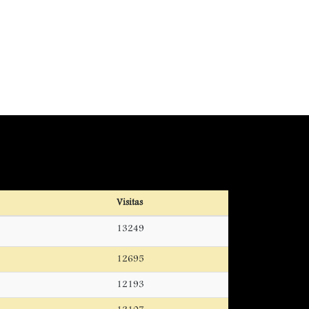
Visitas
13249
12695
12193