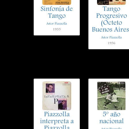
Sinfonía de
Tango
Tango
Progresivo
(Octeto
Astor Piazzolla
Buenos Aires
1955
Astor Piazzolla
1956
Piazzolla
5º año
interpreta a
nacional
Piazzolla