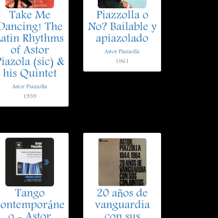
Take Me
Piazzolla o
Dancing! The
No? Bailable y
Latin Rhythms
apiazolado
of Astor
Astor Piazzolla
iazola (sic) &
1961
his Quintet
Astor Piazzolla
1959
Tango
20 años de
contemporáne
vanguardia
o - Astor
con sus