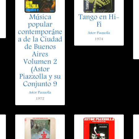
Música
Tango en Hi-
popular
Fi
contemporáne
Astor Piazzolla
a de la Ciudad
1974
de Buenos
Aires
Volumen 2
(Astor
Piazzolla y su
Conjunto 9
Astor Piazzolla
1972