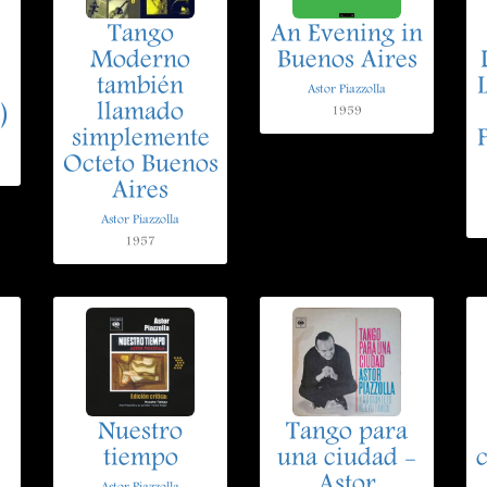
Tango
An Evening in
Moderno
Buenos Aires
también
Astor Piazzolla
)
llamado
1959
simplemente
P
Octeto Buenos
Aires
Astor Piazzolla
1957
Nuestro
Tango para
tiempo
una ciudad -
Astor