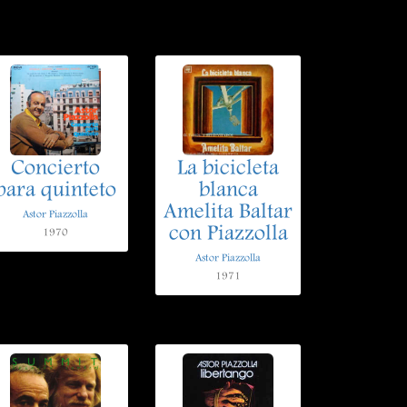
Concierto
La bicicleta
para quinteto
blanca
Amelita Baltar
Astor Piazzolla
con Piazzolla
1970
Astor Piazzolla
1971