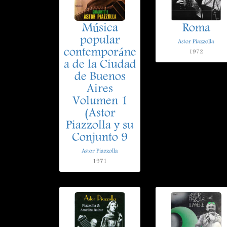
Música
Roma
popular
Astor Piazzolla
contemporáne
1972
a de la Ciudad
de Buenos
Aires
Volumen 1
(Astor
Piazzolla y su
Conjunto 9
Astor Piazzolla
1971