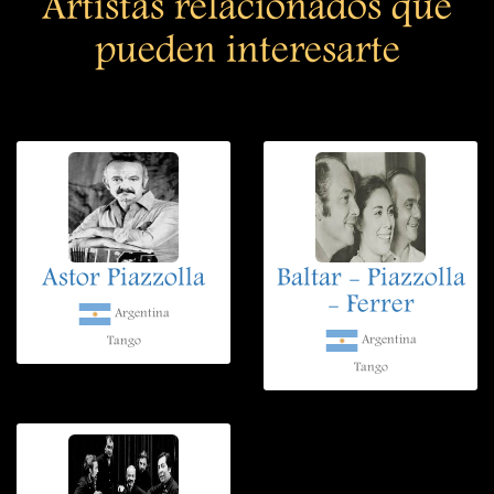
Artistas relacionados que
pueden interesarte
Astor Piazzolla
Baltar - Piazzolla
- Ferrer
Argentina
Argentina
Tango
Tango