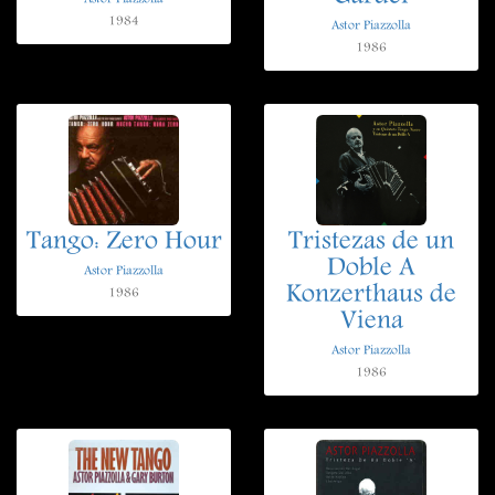
1984
Astor Piazzolla
1986
Tango: Zero Hour
Tristezas de un
Doble A
Astor Piazzolla
Konzerthaus de
1986
Viena
Astor Piazzolla
1986