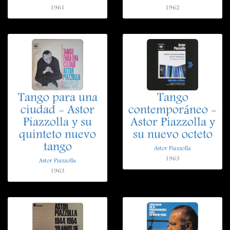
1961
1962
Tango para una
Tango
ciudad - Astor
contemporáneo -
Piazzolla y su
Astor Piazzolla y
quinteto nuevo
su nuevo octeto
tango
Astor Piazzolla
1963
Astor Piazzolla
1963