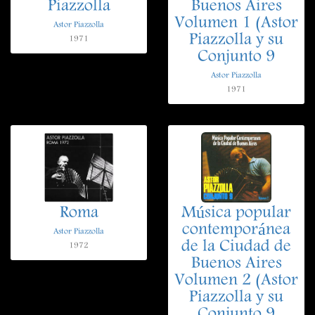
Piazzolla
Buenos Aires
Volumen 1 (Astor
Astor Piazzolla
Piazzolla y su
1971
Conjunto 9
Astor Piazzolla
1971
Roma
Música popular
contemporánea
Astor Piazzolla
de la Ciudad de
1972
Buenos Aires
Volumen 2 (Astor
Piazzolla y su
Conjunto 9