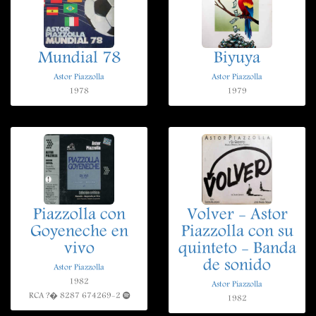
Mundial 78
Biyuya
Astor Piazzolla
Astor Piazzolla
1978
1979
Piazzolla con
Volver - Astor
Goyeneche en
Piazzolla con su
vivo
quinteto - Banda
de sonido
Astor Piazzolla
1982
Astor Piazzolla
RCA ?� 8287 674269-2
1982