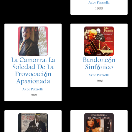
Astor Piazzolla
1988
La Camorra: La
Bandoneón
Soledad De La
Sinfónico
Provocación
Astor Piazzolla
Apasionada
1990
Astor Piazzolla
1989