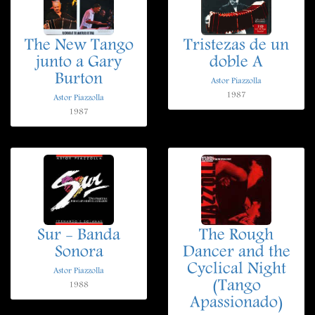
The New Tango
Tristezas de un
junto a Gary
doble A
Burton
Astor Piazzolla
1987
Astor Piazzolla
1987
Sur - Banda
The Rough
Sonora
Dancer and the
Cyclical Night
Astor Piazzolla
(Tango
1988
Apassionado)