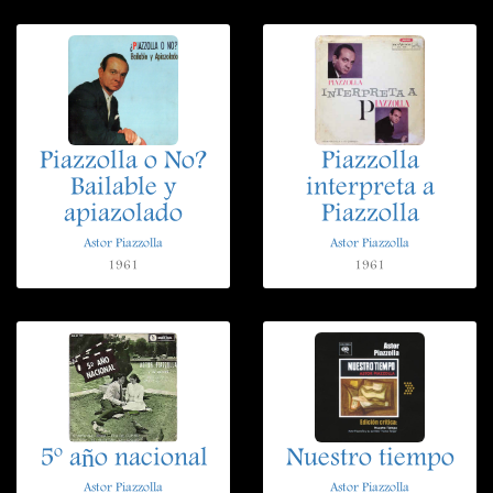
Piazzolla o No?
Piazzolla
Bailable y
interpreta a
apiazolado
Piazzolla
Astor Piazzolla
Astor Piazzolla
1961
1961
5º año nacional
Nuestro tiempo
Astor Piazzolla
Astor Piazzolla