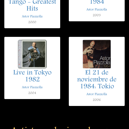
Tango - Greatest
1984
Hits
Astor Piazzolla
2003
Astor Piazzolla
2000
Live in Tokyo
El 21 de
1982
noviembre de
1984: Tokio
Astor Piazzolla
2004
Astor Piazzolla
2006