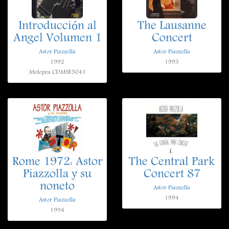
Introducción al
The Lausanne
Angel Volumen 1
Concert
Astor Piazzolla
Astor Piazzolla
1992
1993
Melopea CDMSE5041
Rome 1972: Astor
The Central Park
Piazzolla y su
Concert 87
noneto
Astor Piazzolla
1994
Astor Piazzolla
1994