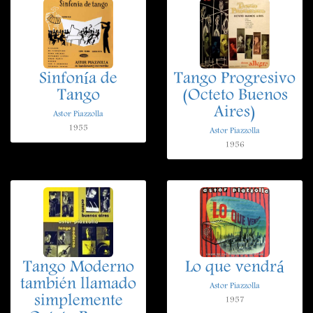
Sinfonía de
Tango Progresivo
Tango
(Octeto Buenos
Aires)
Astor Piazzolla
1955
Astor Piazzolla
1956
Tango Moderno
Lo que vendrá
también llamado
Astor Piazzolla
simplemente
1957