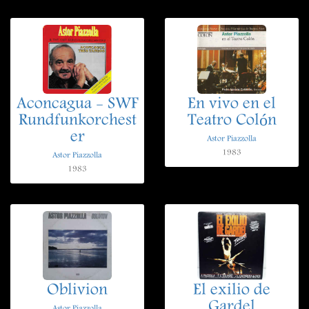
Aconcagua - SWF
En vivo en el
Rundfunkorchest
Teatro Colón
er
Astor Piazzolla
1983
Astor Piazzolla
1983
Oblivion
El exilio de
Gardel
Astor Piazzolla