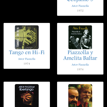
Astor Piazzolla
1972
Tango en Hi-Fi
Piazzolla y
Amelita Baltar
Astor Piazzolla
1974
Astor Piazzolla
1974