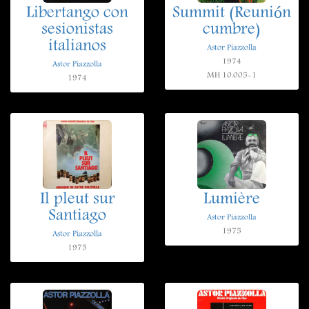
Libertango con
Summit (Reunión
sesionistas
cumbre)
italianos
Astor Piazzolla
1974
Astor Piazzolla
MH 10.005-1
1974
Il pleut sur
Lumière
Santiago
Astor Piazzolla
1975
Astor Piazzolla
1975