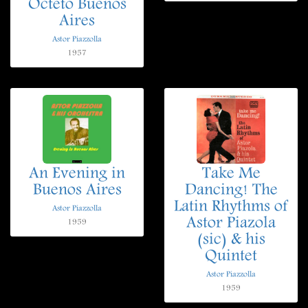
Octeto Buenos
Aires
Astor Piazzolla
1957
An Evening in
Take Me
Buenos Aires
Dancing! The
Latin Rhythms of
Astor Piazzolla
Astor Piazola
1959
(sic) & his
Quintet
Astor Piazzolla
1959