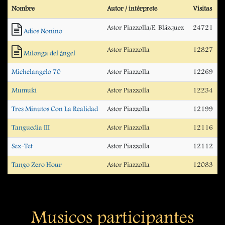
Nombre
Autor / intérprete
Visitas
Astor Piazzolla/E. Blázquez
24721
Adios Nonino
Astor Piazzolla
12827
Milonga del ángel
Michelangelo 70
Astor Piazzolla
12269
Mumuki
Astor Piazzolla
12234
Tres Minutos Con La Realidad
Astor Piazzolla
12199
Tanguedia III
Astor Piazzolla
12116
Sex-Tet
Astor Piazzolla
12112
Tango Zero Hour
Astor Piazzolla
12083
Musicos participantes