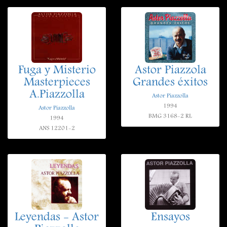
Fuga y Misterio
Astor Piazzola
Masterpieces
Grandes éxitos
A.Piazzolla
Astor Piazzolla
1994
Astor Piazzolla
BMG 3168-2 RL
1994
ANS 12201-2
Leyendas - Astor
Ensayos