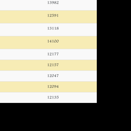
13982
12591
13118
14100
12177
12157
12047
12094
12135