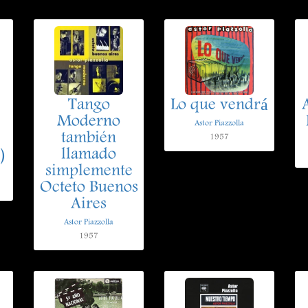
Tango
Lo que vendrá
Moderno
Astor Piazzolla
también
1957
)
llamado
simplemente
Octeto Buenos
Aires
Astor Piazzolla
1957