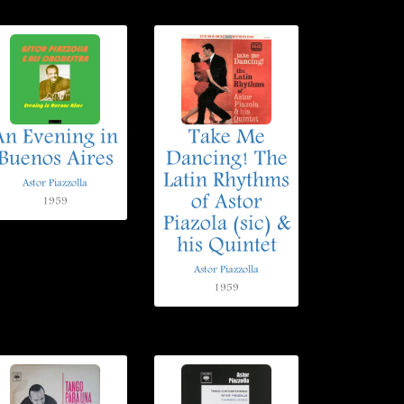
An Evening in
Take Me
Buenos Aires
Dancing! The
Latin Rhythms
Astor Piazzolla
of Astor
1959
Piazola (sic) &
his Quintet
Astor Piazzolla
1959