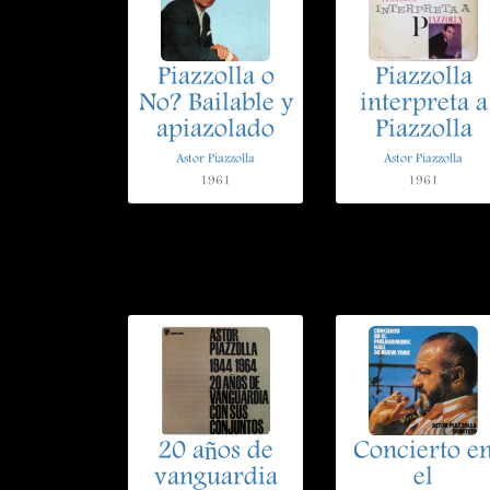
Piazzolla o
Piazzolla
No? Bailable y
interpreta a
apiazolado
Piazzolla
Astor Piazzolla
Astor Piazzolla
1961
1961
20 años de
Concierto e
vanguardia
el