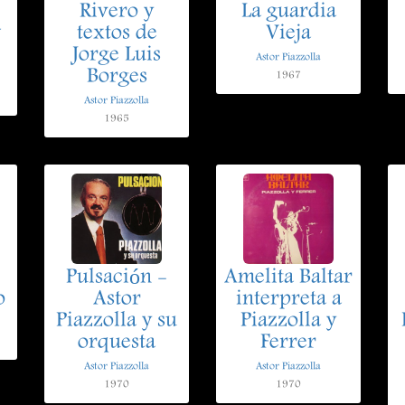
Rivero y
La guardia
w
textos de
Vieja
Jorge Luis
Astor Piazzolla
Borges
1967
Astor Piazzolla
1965
Pulsación -
Amelita Baltar
o
Astor
interpreta a
Piazzolla y su
Piazzolla y
orquesta
Ferrer
Astor Piazzolla
Astor Piazzolla
1970
1970