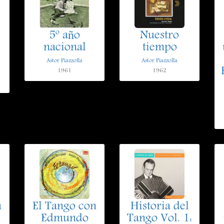
5º año
Nuestro
nacional
tiempo
Astor Piazzolla
Astor Piazzolla
1961
1962
n
El Tango con
Historia del
Edmundo
Tango Vol. 1: