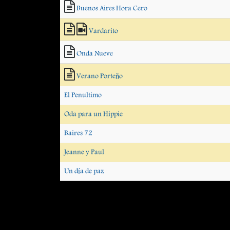
Buenos Aires Hora Cero
Vardarito
Onda Nueve
Verano Porteño
El Penultimo
Oda para un Hippie
Baires 72
Jeanne y Paul
Un día de paz