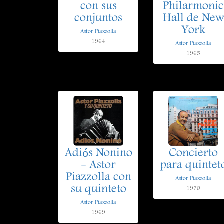
con sus
Philarmonic
conjuntos
Hall de Ne
York
Astor Piazzolla
1964
Astor Piazzolla
1965
Adiós Nonino
Concierto
- Astor
para quintet
Piazzolla con
Astor Piazzolla
su quinteto
1970
Astor Piazzolla
1969