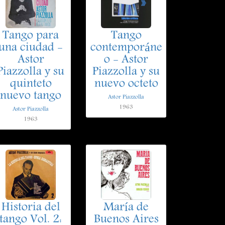
Tango para
Tango
una ciudad -
contemporáne
Astor
o - Astor
Piazzolla y su
Piazzolla y su
quinteto
nuevo octeto
nuevo tango
Astor Piazzolla
1963
Astor Piazzolla
1963
Historia del
María de
tango Vol. 2:
Buenos Aires