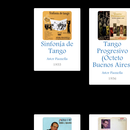
Sinfonía de
Tango
Tango
Progresivo
(Octeto
Astor Piazzolla
Buenos Aires
1955
Astor Piazzolla
1956