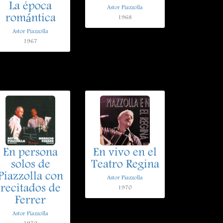
La época
Astor Piazzolla
romántica
1968
Astor Piazzolla
1967
En persona
En vivo en el
solos de
Teatro Regina
Piazzolla con
Astor Piazzolla
recitados de
1970
Ferrer
Astor Piazzolla