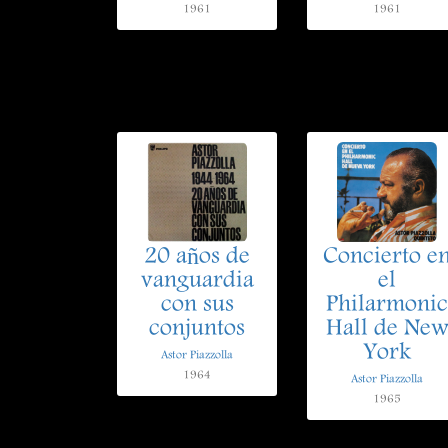
1961
1961
20 años de
Concierto e
vanguardia
el
con sus
Philarmonic
conjuntos
Hall de Ne
York
Astor Piazzolla
1964
Astor Piazzolla
1965