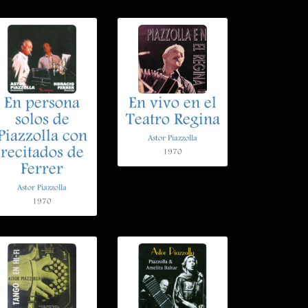
En persona
En vivo en el
solos de
Teatro Regina
Piazzolla con
Astor Piazzolla
recitados de
1970
Ferrer
Astor Piazzolla
1970