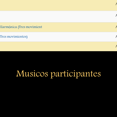
A
A
Filarmónica (Tres movimient
A
(Tres movimientos)
A
A
Musicos participantes