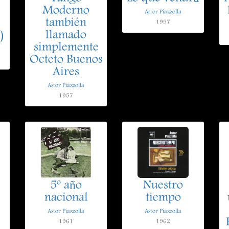
Moderno
Astor Piazzolla
también
1957
)
llamado
simplemente
Octeto Buenos
Aires
Astor Piazzolla
1957
5º año
Nuestro
nacional
tiempo
Astor Piazzolla
Astor Piazzolla
1961
1962