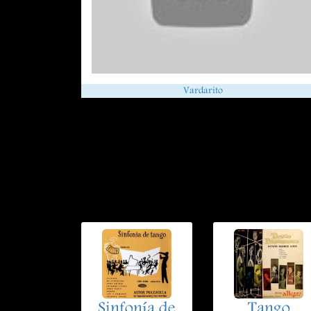
Vardarito
Sinfonía de
Tango