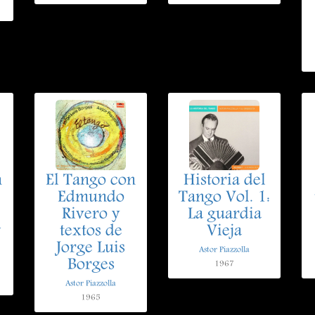
n
El Tango con
Historia del
Edmundo
Tango Vol. 1:
Rivero y
La guardia
w
textos de
Vieja
Jorge Luis
Astor Piazzolla
Borges
1967
Astor Piazzolla
1965