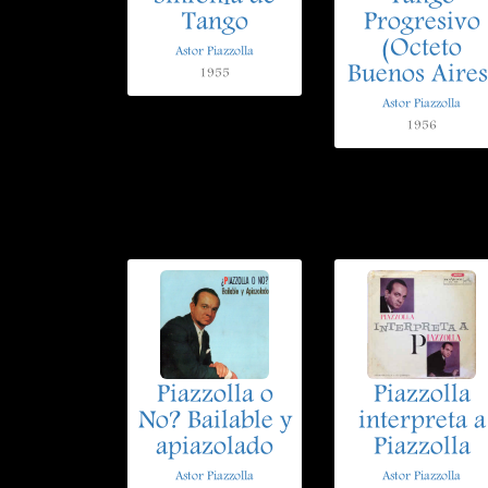
Tango
Progresivo
(Octeto
Astor Piazzolla
Buenos Aires
1955
Astor Piazzolla
1956
Piazzolla o
Piazzolla
No? Bailable y
interpreta a
apiazolado
Piazzolla
Astor Piazzolla
Astor Piazzolla