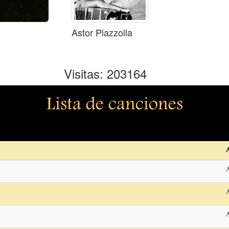
Astor Piazzolla
Visitas: 203164
Lista de canciones
A
A
A
A