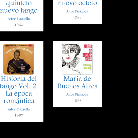
quinteto
nuevo octeto
nuevo tango
Astor Piazzolla
1963
Astor Piazzolla
1963
Historia del
María de
tango Vol. 2:
Buenos Aires
La época
Astor Piazzolla
romántica
1968
Astor Piazzolla
1967