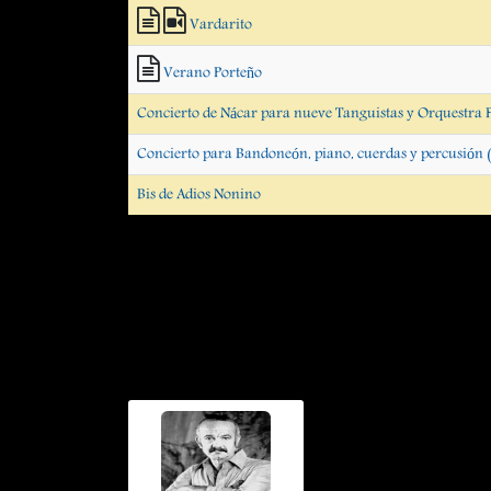
Vardarito
Verano Porteño
Concierto de Nácar para nueve Tanguistas y Orquestra 
Concierto para Bandoneón, piano, cuerdas y percusión 
Bis de Adios Nonino