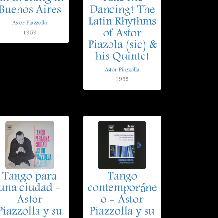
Buenos Aires
Dancing! The
Latin Rhythms
Astor Piazzolla
of Astor
1959
Piazola (sic) &
his Quintet
Astor Piazzolla
1959
Tango para
Tango
una ciudad -
contemporáne
Astor
o - Astor
Piazzolla y su
Piazzolla y su