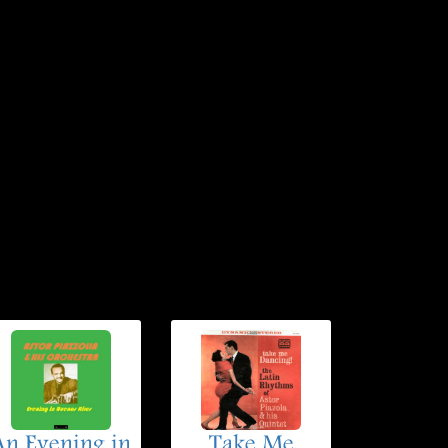
An Evening in
Take Me