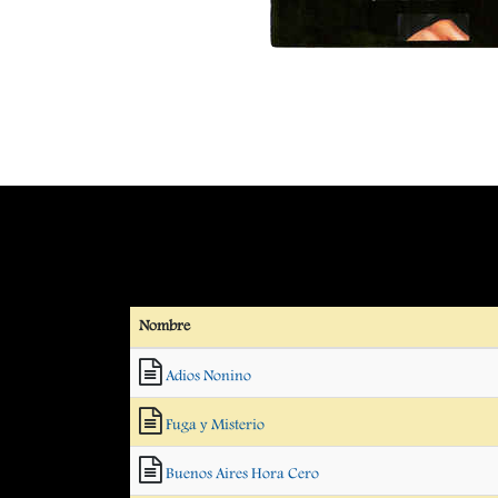
Nombre
Adios Nonino
Fuga y Misterio
Buenos Aires Hora Cero