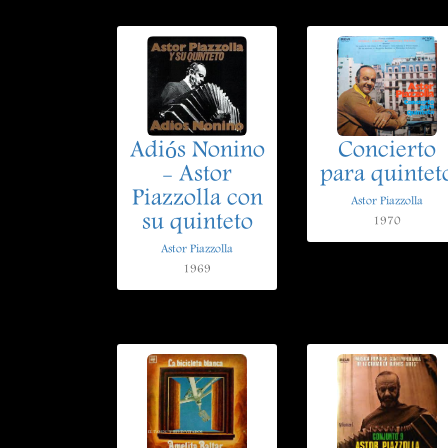
Adiós Nonino
Concierto
- Astor
para quintet
Piazzolla con
Astor Piazzolla
su quinteto
1970
Astor Piazzolla
1969