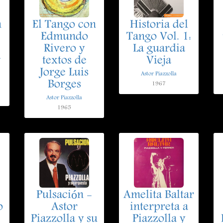
n
El Tango con
Historia del
Edmundo
Tango Vol. 1:
Rivero y
La guardia
w
textos de
Vieja
Jorge Luis
Astor Piazzolla
Borges
1967
Astor Piazzolla
1965
Pulsación -
Amelita Baltar
o
Astor
interpreta a
Piazzolla y su
Piazzolla y