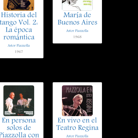
Historia del
María de
tango Vol. 2:
Buenos Aires
La época
Astor Piazzolla
romántica
1968
Astor Piazzolla
1967
En persona
En vivo en el
solos de
Teatro Regina
Piazzolla con
Astor Piazzolla