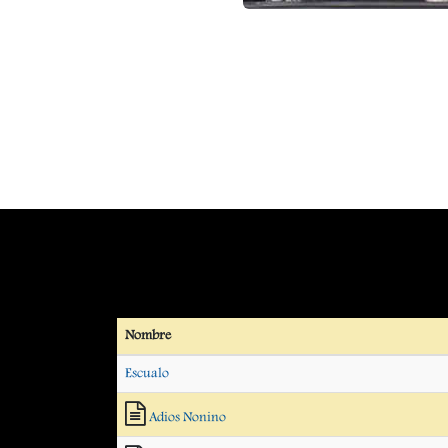
Nombre
Escualo
Adios Nonino