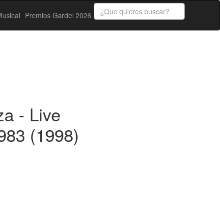
usical
Premios Gardel 2026
a - Live
983 (1998)