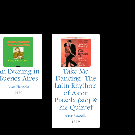
An Evening in
Take Me
Buenos Aires
Dancing! The
Latin Rhythms
Astor Piazzolla
of Astor
1959
Piazola (sic) &
his Quintet
Astor Piazzolla
1959