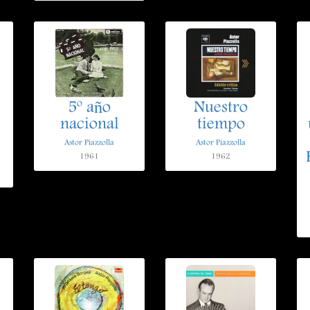
5º año
Nuestro
nacional
tiempo
Astor Piazzolla
Astor Piazzolla
1961
1962