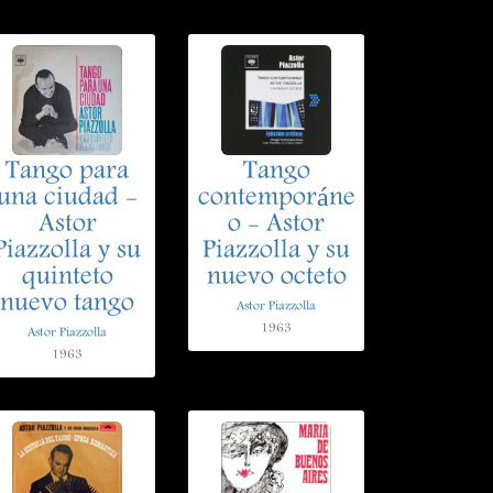
Tango para
Tango
una ciudad -
contemporáne
Astor
o - Astor
Piazzolla y su
Piazzolla y su
quinteto
nuevo octeto
nuevo tango
Astor Piazzolla
1963
Astor Piazzolla
1963