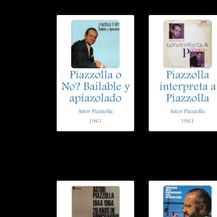
Piazzolla o
Piazzolla
No? Bailable y
interpreta a
apiazolado
Piazzolla
Astor Piazzolla
Astor Piazzolla
1961
1961