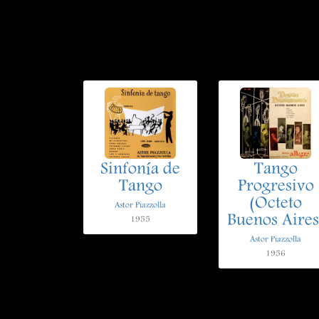
Sinfonía de
Tango
Tango
Progresivo
(Octeto
Astor Piazzolla
Buenos Aires
1955
Astor Piazzolla
1956