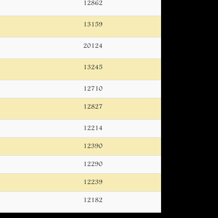
12862
13159
20124
13245
12710
12827
12214
12390
12290
12239
12182