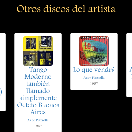
Otros discos del artista
Tango
Lo que vendrá
Moderno
Astor Piazzolla
también
1957
)
llamado
simplemente
Octeto Buenos
Aires
Astor Piazzolla
1957