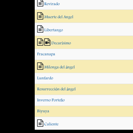
Revirado
Muerte del Angel
Libertango
Decarísimo
Fracanapa
Milonga del ángel
Lunfardo
Resurrección del ángel
Inverno Porteño
Biyuya
Caliente