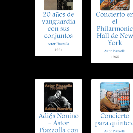
20 años de
Concierto e
vanguardia
el
con sus
Philarmonic
conjuntos
Hall de Ne
York
Astor Piazzolla
1964
Astor Piazzolla
1965
Adiós Nonino
Concierto
- Astor
para quintet
Piazzolla con
Astor Piazzolla