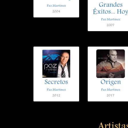
Grandes
Paz Martinez
Éxitos... Ho
2004
Paz Martinez
2007
Secretos
Origen
Paz Martinez
Paz Martinez
2012
2017
Artista