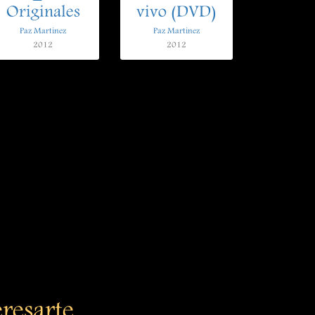
Originales
vivo (DVD)
Paz Martinez
Paz Martinez
2012
2012
eresarte