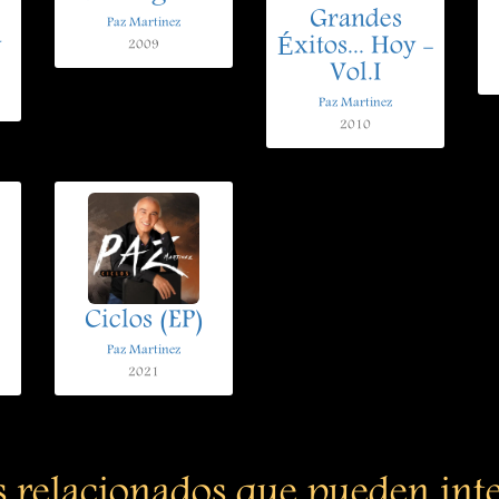
Grandes
Paz Martinez
y
Éxitos... Hoy -
2009
Vol.I
Paz Martinez
2010
Ciclos (EP)
Paz Martinez
2021
s relacionados que pueden int