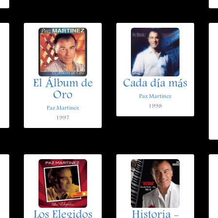
El Álbum de
Cada día más
Oro
Paz Martinez
1998
Paz Martinez
1997
Los Elegidos
Historia -