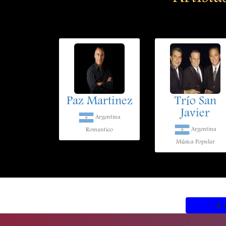
Paz Martinez
Trío San
Javier
Argentina
Argentina
Romantico
Música Popular