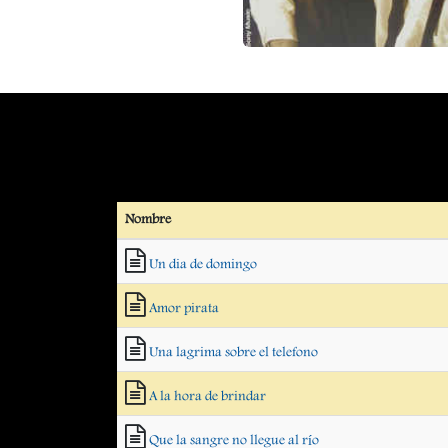
Nombre
Un dia de domingo
Amor pirata
Una lagrima sobre el telefono
A la hora de brindar
Que la sangre no llegue al río