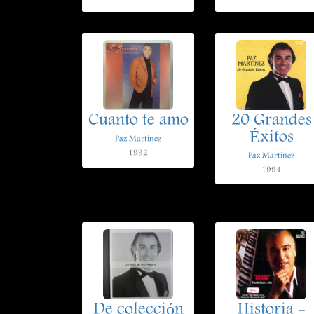
Cuanto te amo
20 Grandes
Éxitos
Paz Martinez
1992
Paz Martinez
1994
De colección
Historia -