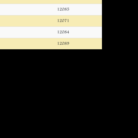
12085
12071
12084
12089