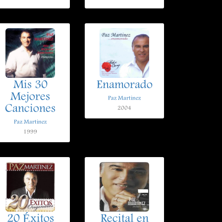
Mis 30
Enamorado
Mejores
Paz Martinez
Canciones
2004
Paz Martinez
1999
20 Éxitos
Recital en