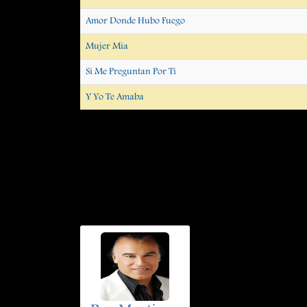
Amor Donde Hubo Fuego
Mujer Mia
Si Me Preguntan Por Ti
Y Yo Te Amaba