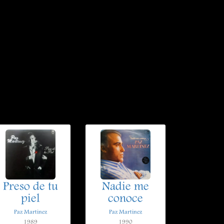
Preso de tu
Nadie me
piel
conoce
Paz Martinez
Paz Martinez
1989
1990