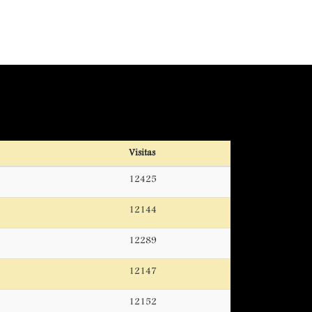
Visitas
12425
12144
12289
12147
12152