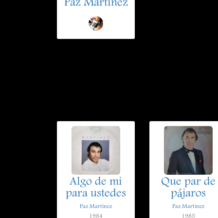
Paz Martinez
Algo de mi
Que par de
para ustedes
pájaros
Paz Martinez
Paz Martinez
1984
1985