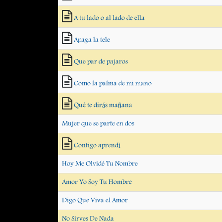
A tu lado o al lado de ella
Apaga la tele
Que par de pajaros
Como la palma de mi mano
Qué te dirás mañana
Mujer que se parte en dos
Contigo aprendí
Hoy Me Olvidé Tu Nombre
Amor Yo Soy Tu Hombre
Digo Que Viva el Amor
No Sirves De Nada