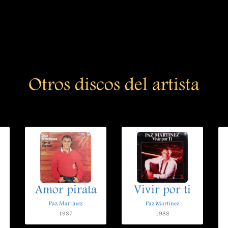
Otros discos del artista
Amor pirata
Vivir por ti
Paz Martinez
Paz Martinez
1987
1988