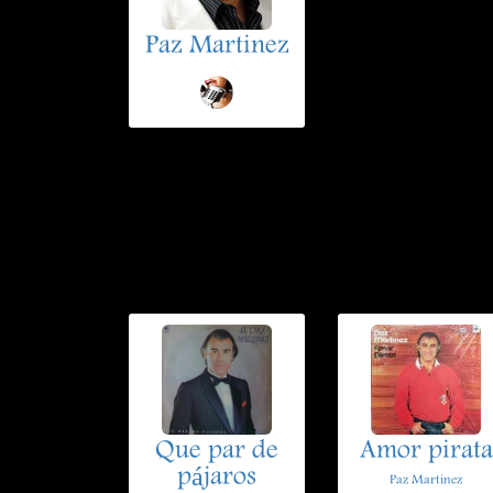
Paz Martinez
Que par de
Amor pirata
pájaros
Paz Martinez