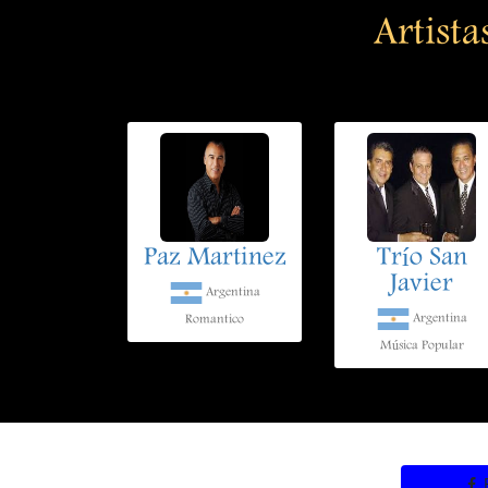
Artista
Paz Martinez
Trío San
Javier
Argentina
Argentina
Romantico
Música Popular