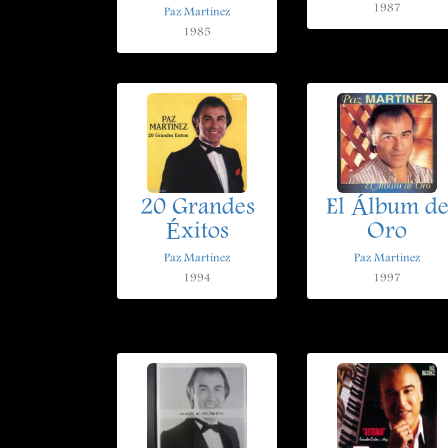
1987
Paz Martinez
1985
20 Grandes
El Álbum d
Éxitos
Oro
Paz Martinez
Paz Martinez
1994
1997