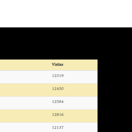
Visitas
12319
12450
12584
12816
12137