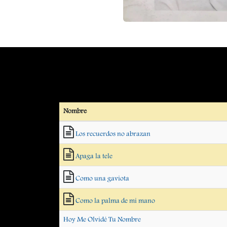
Nombre
Los recuerdos no abrazan
Apaga la tele
Como una gaviota
Como la palma de mi mano
Hoy Me Olvidé Tu Nombre