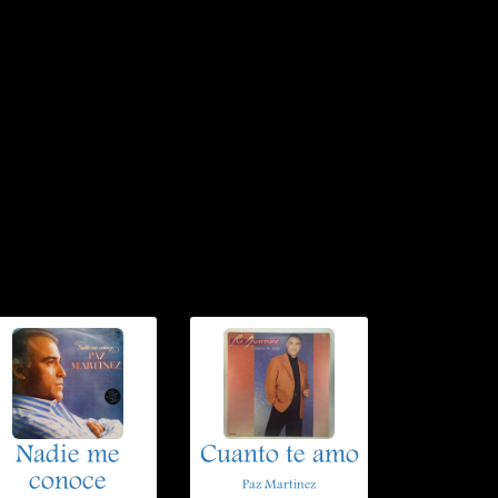
Nadie me
Cuanto te amo
conoce
Paz Martinez