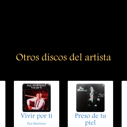
Otros discos del artista
Vivir por ti
Preso de tu
piel
Paz Martinez