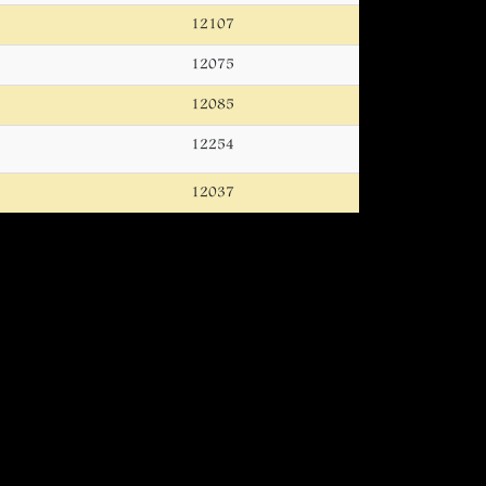
12107
12075
12085
12254
12037