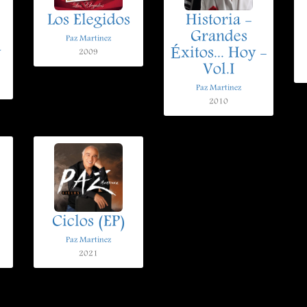
Los Elegidos
Historia -
Grandes
Paz Martinez
y
Éxitos... Hoy -
2009
Vol.I
Paz Martinez
2010
Ciclos (EP)
Paz Martinez
2021