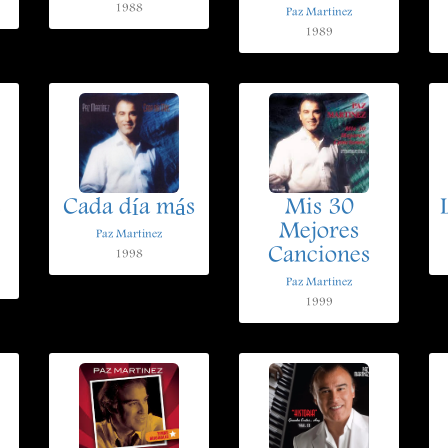
1988
Paz Martinez
1989
e
Cada día más
Mis 30
Mejores
Paz Martinez
Canciones
1998
Paz Martinez
1999