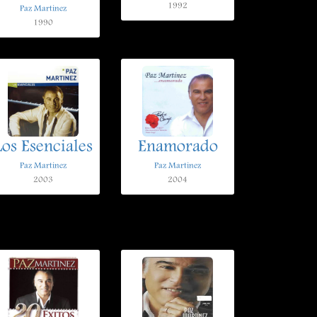
1992
Paz Martinez
1990
Los Esenciales
Enamorado
Paz Martinez
Paz Martinez
2003
2004