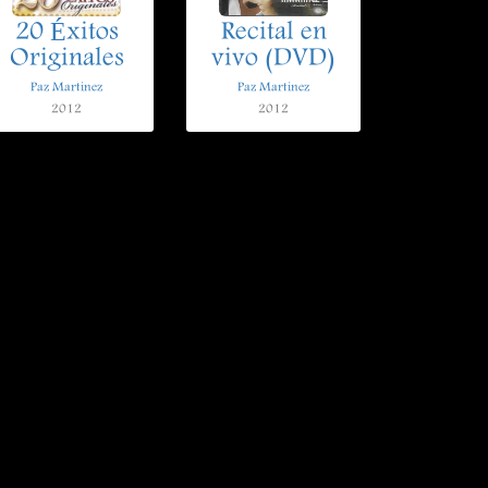
20 Éxitos
Recital en
Originales
vivo (DVD)
Paz Martinez
Paz Martinez
2012
2012