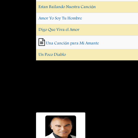
Estan Bailando Nuestra Canción
Amor Yo Soy Tu Hombre
Digo Que Viva el Amor
Una Canción para Mi Amante
Un Poco Diablo