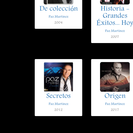
De colección
Historia -
Grandes
Paz Martinez
Éxitos... Ho
2004
Paz Martinez
2007
Secretos
Origen
Paz Martinez
Paz Martinez
2012
2017