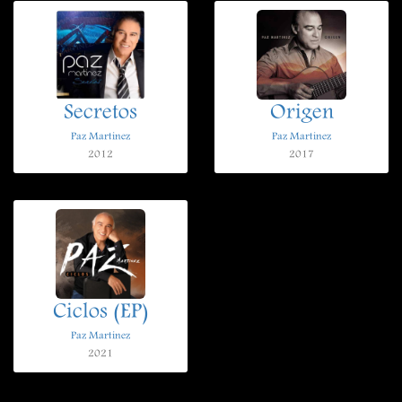
Secretos
Origen
Paz Martinez
Paz Martinez
2012
2017
Ciclos (EP)
Paz Martinez
2021