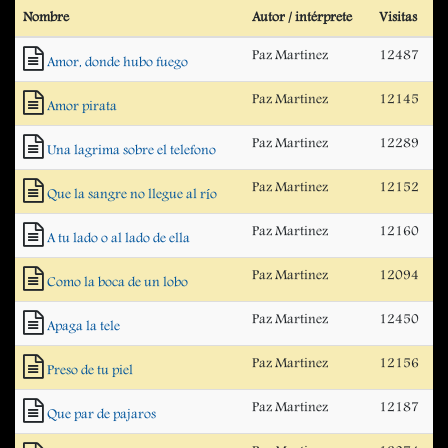
Nombre
Autor / intérprete
Visitas
Paz Martinez
12487
Amor, donde hubo fuego
Paz Martinez
12145
Amor pirata
Paz Martinez
12289
Una lagrima sobre el telefono
Paz Martinez
12152
Que la sangre no llegue al río
Paz Martinez
12160
A tu lado o al lado de ella
Paz Martinez
12094
Como la boca de un lobo
Paz Martinez
12450
Apaga la tele
Paz Martinez
12156
Preso de tu piel
Paz Martinez
12187
Que par de pajaros