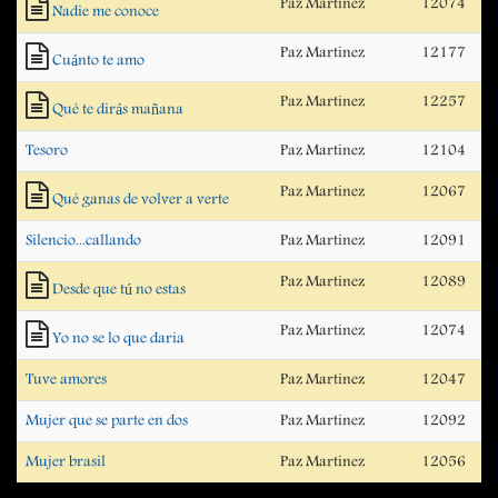
Paz Martinez
12074
Nadie me conoce
Paz Martinez
12177
Cuánto te amo
Paz Martinez
12257
Qué te dirás mañana
Tesoro
Paz Martinez
12104
Paz Martinez
12067
Qué ganas de volver a verte
Silencio...callando
Paz Martinez
12091
Paz Martinez
12089
Desde que tú no estas
Paz Martinez
12074
Yo no se lo que daria
Tuve amores
Paz Martinez
12047
Mujer que se parte en dos
Paz Martinez
12092
Mujer brasil
Paz Martinez
12056