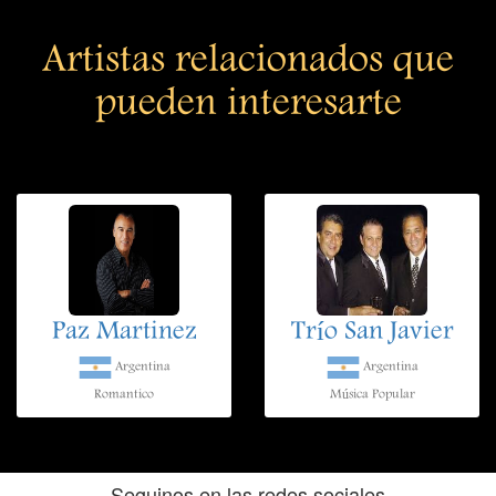
Artistas relacionados que
pueden interesarte
Paz Martinez
Trío San Javier
Argentina
Argentina
Romantico
Música Popular
Seguinos en las redes sociales