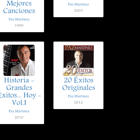
Mejores
Paz Martinez
Canciones
2003
Paz Martinez
1999
Historia -
20 Éxitos
Grandes
Originales
xitos... Hoy -
Paz Martinez
Vol.I
2012
Paz Martinez
2010