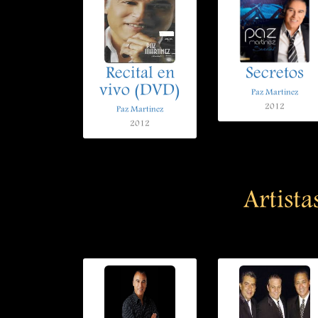
Recital en
Secretos
vivo (DVD)
Paz Martinez
2012
Paz Martinez
2012
Artista