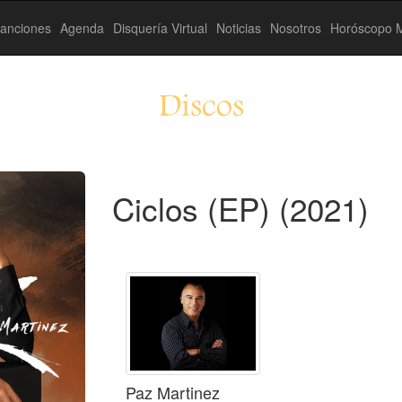
anciones
Agenda
Disquería Virtual
Noticias
Nosotros
Horóscopo M
Discos
Ciclos (EP) (2021)
Paz Martinez