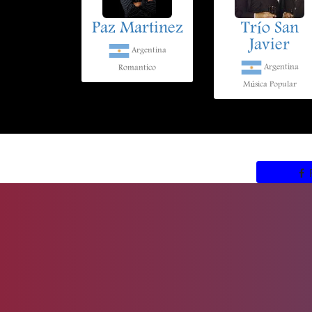
Paz Martinez
Trío San
Javier
Argentina
Argentina
Romantico
Música Popular