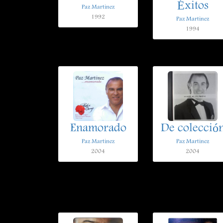
Éxitos
Paz Martinez
1992
Paz Martinez
1994
Enamorado
De colecció
Paz Martinez
Paz Martinez
2004
2004