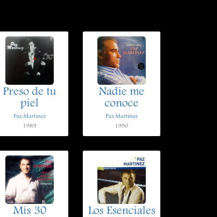
Preso de tu
Nadie me
piel
conoce
Paz Martinez
Paz Martinez
1989
1990
Mis 30
Los Esenciales