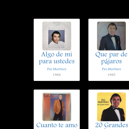
Algo de mi
Que par de
para ustedes
pájaros
Paz Martinez
Paz Martinez
1984
1985
Cuanto te amo
20 Grandes