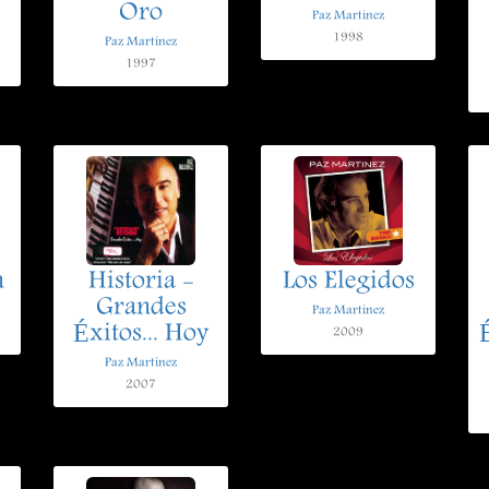
Oro
Paz Martinez
1998
Paz Martinez
1997
n
Historia -
Los Elegidos
Grandes
Paz Martinez
Éxitos... Hoy
É
2009
Paz Martinez
2007