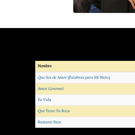
Nombre
Que Sea de Amor (Palabras para Mi Nieto)
Amor Gourmet
Tu Vida
Que Tiene Tu Boca
Bastante Bien