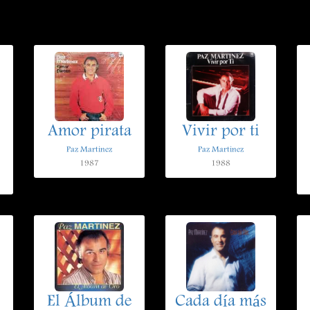
Amor pirata
Vivir por ti
Paz Martinez
Paz Martinez
1987
1988
El Álbum de
Cada día más