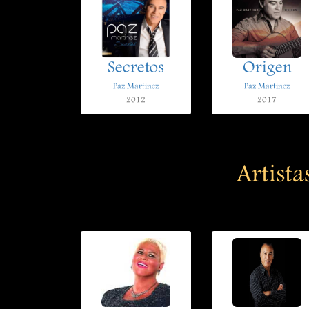
Secretos
Origen
Paz Martinez
Paz Martinez
2012
2017
Artista