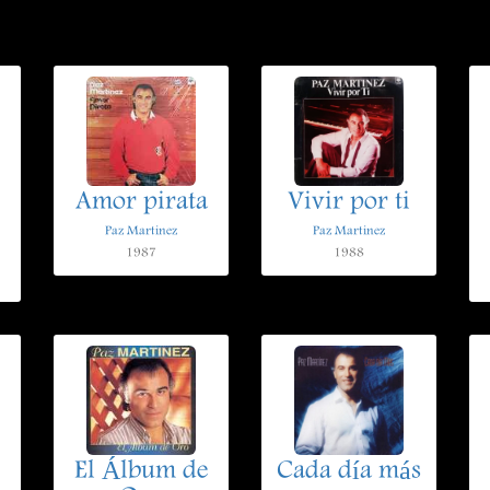
Amor pirata
Vivir por ti
Paz Martinez
Paz Martinez
1987
1988
El Álbum de
Cada día más