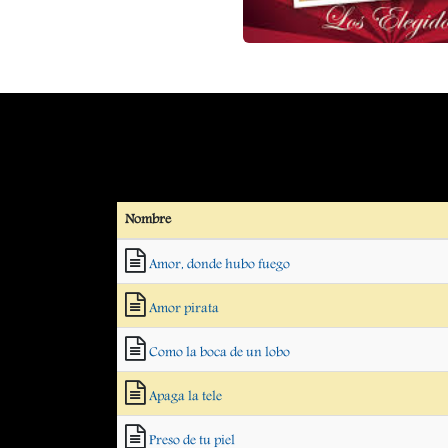
Nombre
Amor, donde hubo fuego
Amor pirata
Como la boca de un lobo
Apaga la tele
Preso de tu piel