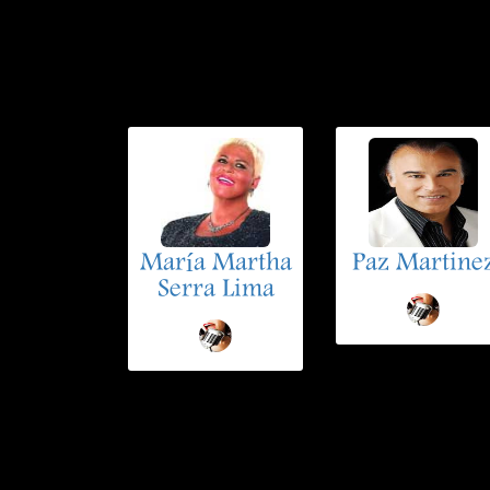
María Martha
Paz Martine
Serra Lima