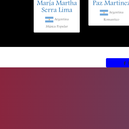
María Martha
Paz Martine
Serra Lima
Argentina
Argentina
Romantico
Música Popular