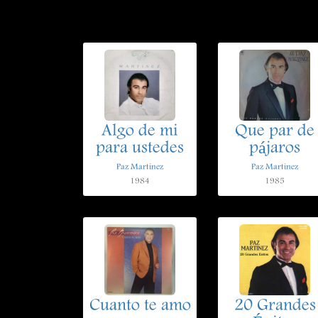
Algo de mi
Que par de
para ustedes
pájaros
Paz Martinez
Paz Martinez
1984
1985
Cuanto te amo
20 Grandes