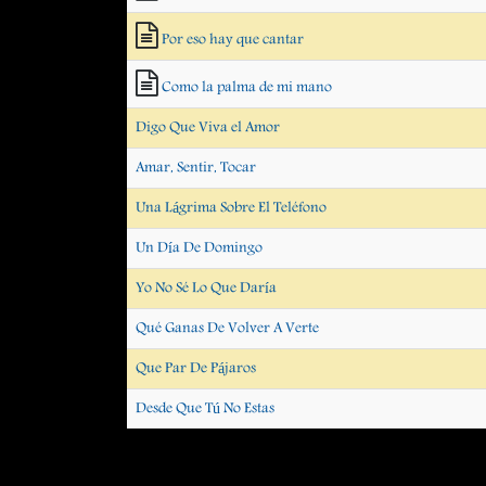
Por eso hay que cantar
Como la palma de mi mano
Digo Que Viva el Amor
Amar, Sentir, Tocar
Una Lágrima Sobre El Teléfono
Un Día De Domingo
Yo No Sé Lo Que Daría
Qué Ganas De Volver A Verte
Que Par De Pájaros
Desde Que Tú No Estas