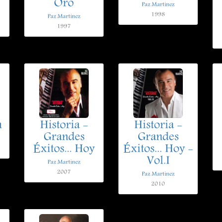
Oro
Paz Martinez
1998
Paz Martinez
1997
n
Historia -
Historia -
Grandes
Grandes
Éxitos... Hoy
Éxitos... Hoy -
Vol.I
Paz Martinez
2007
Paz Martinez
2010