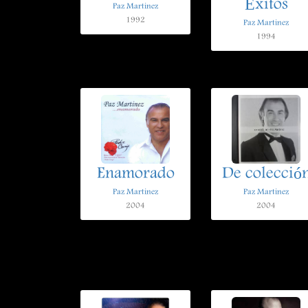
Éxitos
Paz Martinez
1992
Paz Martinez
1994
Enamorado
De colecció
Paz Martinez
Paz Martinez
2004
2004