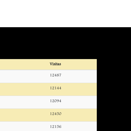
Visitas
12487
12144
12094
12450
12156