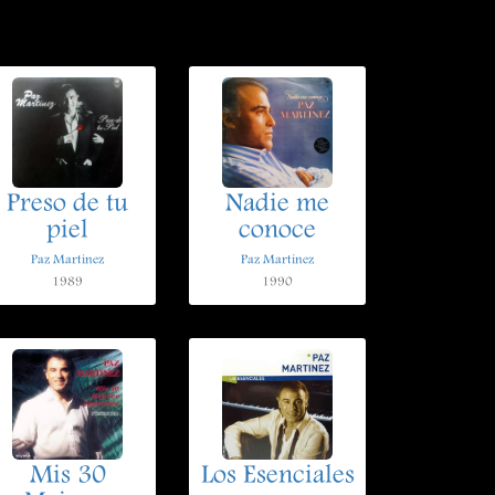
Preso de tu
Nadie me
piel
conoce
Paz Martinez
Paz Martinez
1989
1990
Mis 30
Los Esenciales