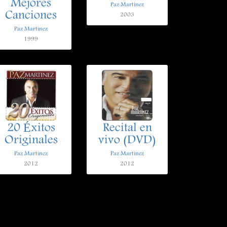
Mejores
Paz Martinez
Canciones
2003
Paz Martinez
1999
20 Éxitos
Recital en
Originales
vivo (DVD)
Paz Martinez
Paz Martinez
2012
2012