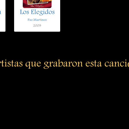
n
Los Elegidos
Paz Martinez
2009
tistas que grabaron esta canc