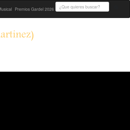
usical
Premios Gardel 2026
artinez)