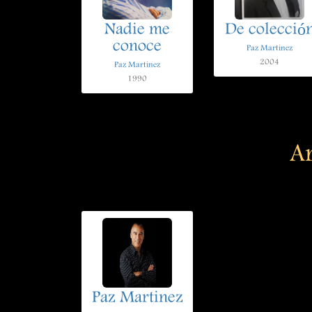
Nadie me
De colecció
conoce
Paz Martinez
2004
Paz Martinez
1990
Ar
Paz Martinez