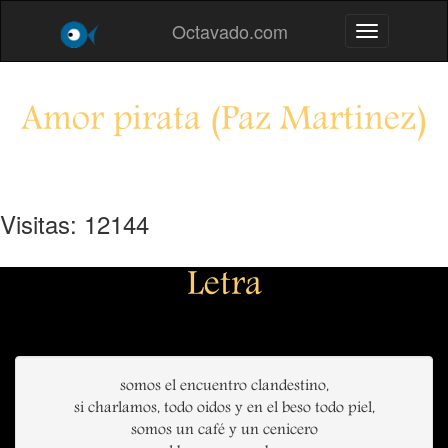
Octavado.com
Toggle navig
Amor pirata (Paz Martinez)
Visitas: 12144
Letra
somos el encuentro clandestino,
si charlamos, todo oidos y en el beso todo piel,
somos un café y un cenicero