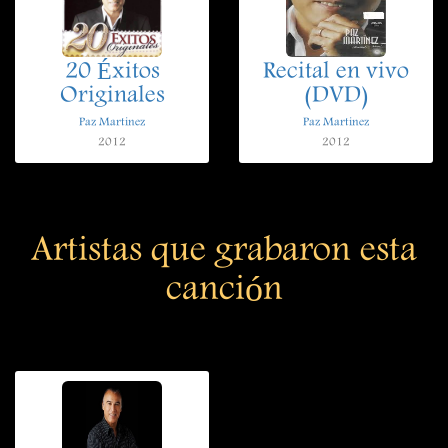
20 Éxitos
Recital en vivo
Originales
(DVD)
Paz Martinez
Paz Martinez
2012
2012
Artistas que grabaron esta
canción