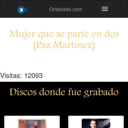
Octavado.com
Toggle navig
Mujer que se parte en dos
(Paz Martinez)
Visitas: 12093
Discos donde fue grabado