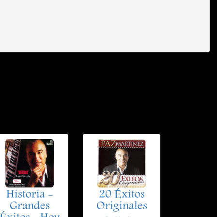
Historia -
20 Éxitos
Grandes
Originales