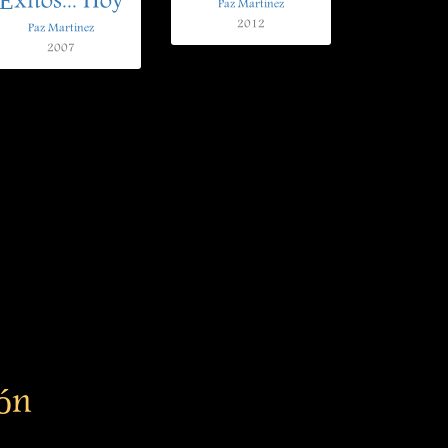
Éxitos... Hoy
Paz Martinez
2012
Paz Martinez
2007
ión