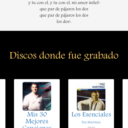
y tu con el, y tu con el, mi amor infiel!
que par de pájaros los dos
que par de pájaros los dos
los dos!.
Discos donde fue grabado
Mis 30
Los Esenciales
Mejores
Paz Martinez