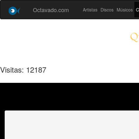
Octavado.com
Artistas
Discos
Músicos
C
Q
Visitas: 12187