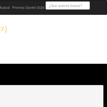
usical
Premios Gardel 2026
z)