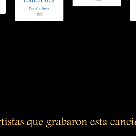
Canciones
2003
Paz Martinez
1999
tistas que grabaron esta canc