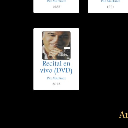
Paz Martinez
Paz Martinez
1985
1994
Recital en
vivo (DVD)
Paz Martinez
2012
Ar