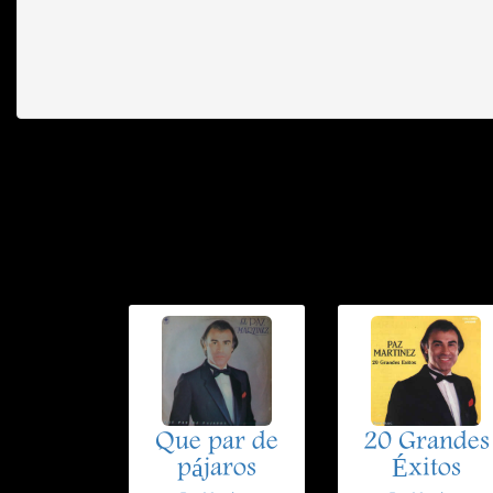
Que par de
20 Grandes
pájaros
Éxitos