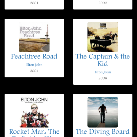
2001
2002
Peachtree Road
The Captain & the
Kid
Elton John
2004
Elton John
2006
Rocket Man: The
The Diving Board