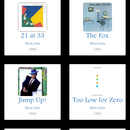
21 at 33
The Fox
Elton John
Elton John
1980
1981
Jump Up!
Too Low for Zero
Elton John
Elton John
1982
1983