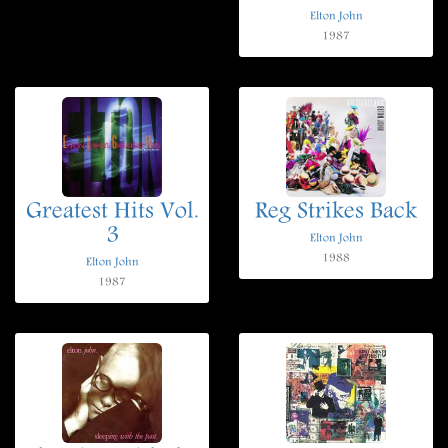
Elton John
1987
Greatest Hits Vol.
Reg Strikes Back
3
Elton John
1988
Elton John
1987