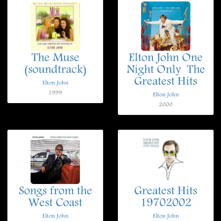
The Muse
Elton John One
(soundtrack)
Night Only  The
Greatest Hits
Elton John
1999
Elton John
2000
Songs from the
Greatest Hits
West Coast
19702002
Elton John
Elton John