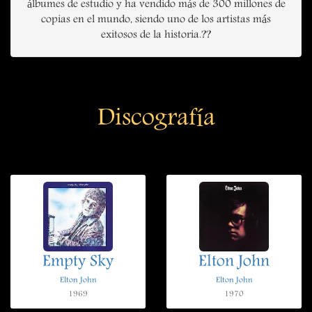
álbumes de estudio y ha vendido más de 300 millones de
copias en el mundo, siendo uno de los artistas más
exitosos de la historia.??
Discografía
Empty Sky
Elton John
Elton John
Elton John
1969
1970