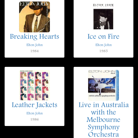
Breaking Hearts
Ice on Fire
Elton John
Elton John
1984
1985
Leather Jackets
Live in Australia
with the
Elton John
Melbourne
1986
Symphony
Orchestra