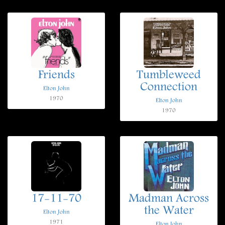
Friends
Tumbleweed
Connection
Elton John
1970
Elton John
1970
17-11-70
Madman Across
the Water
Elton John
1971
Elton John