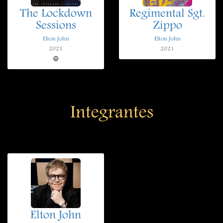
The Lockdown
Regimental Sgt.
Sessions
Zippo
Elton John
Elton John
2021
2021
Integrantes
Elton John