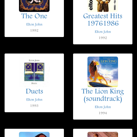
The One
Greatest Hits
19761986
Elton John
1992
Elton John
1992
Duets
The Lion King
(soundtrack)
Elton John
1993
Elton John
1994