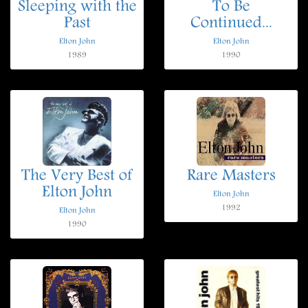
Sleeping with the
To Be
Past
Continued...
Elton John
Elton John
1989
1990
The Very Best of
Rare Masters
Elton John
Elton John
1992
Elton John
1990