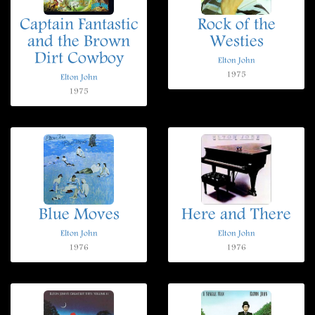
Captain Fantastic
Rock of the
and the Brown
Westies
Dirt Cowboy
Elton John
1975
Elton John
1975
Blue Moves
Here and There
Elton John
Elton John
1976
1976