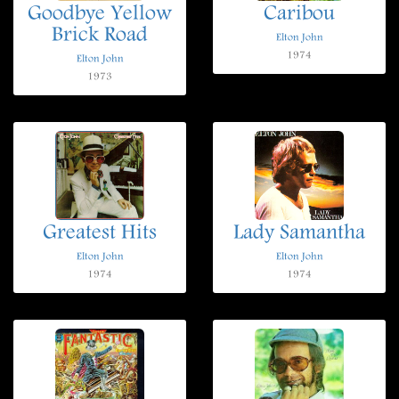
Goodbye Yellow
Caribou
Brick Road
Elton John
1974
Elton John
1973
Greatest Hits
Lady Samantha
Elton John
Elton John
1974
1974