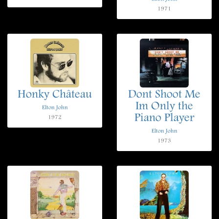
1971
Honky Château
Dont Shoot Me
Im Only the
Elton John
Piano Player
1972
Elton John
1973