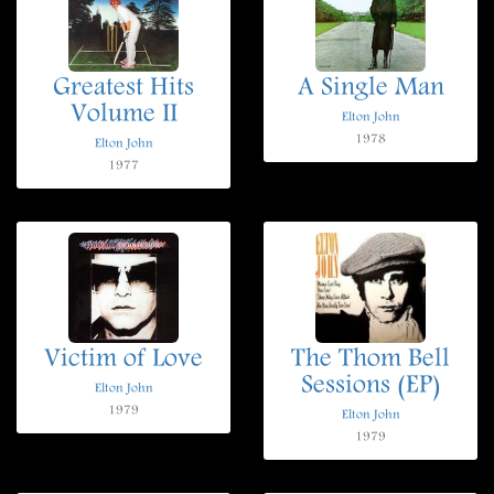
Greatest Hits
A Single Man
Volume II
Elton John
1978
Elton John
1977
Victim of Love
The Thom Bell
Sessions (EP)
Elton John
1979
Elton John
1979