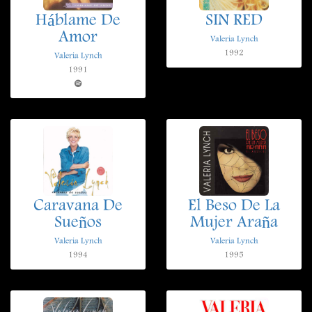
Háblame De
SIN RED
Amor
Valeria Lynch
1992
Valeria Lynch
1991
Caravana De
El Beso De La
Sueños
Mujer Araña
Valeria Lynch
Valeria Lynch
1994
1995