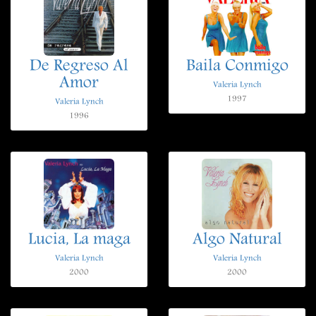
De Regreso Al
Baila Conmigo
Amor
Valeria Lynch
1997
Valeria Lynch
1996
Lucia, La maga
Algo Natural
Valeria Lynch
Valeria Lynch
2000
2000