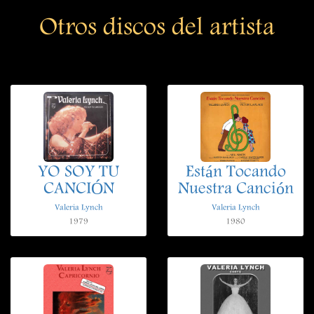
Otros discos del artista
YO SOY TU
Están Tocando
CANCIÓN
Nuestra Canción
Valeria Lynch
Valeria Lynch
1979
1980