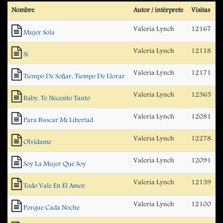
Nombre
Autor / intérprete
Visitas
Valeria Lynch
12167
Mujer Sola
Valeria Lynch
12118
Si
Valeria Lynch
12171
Tiempo De Soñar, Tiempo De Llorar
Valeria Lynch
12365
Baby, Te Necesito Tanto
Valeria Lynch
12081
Para Buscar Mi Libertad
Valeria Lynch
12278
Olvídame
Valeria Lynch
12091
Soy La Mujer Que Soy
Valeria Lynch
12139
Todo Vale En El Amor
Valeria Lynch
12100
Porque Cada Noche