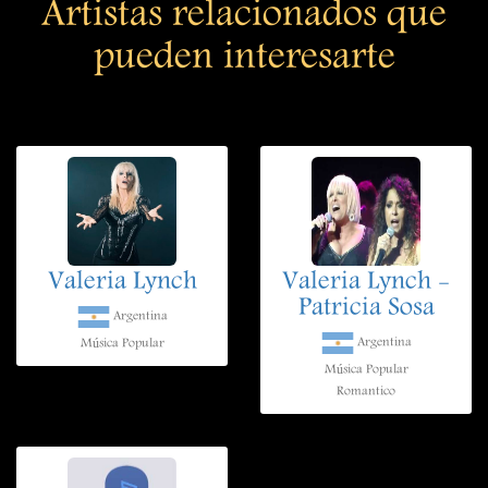
Artistas relacionados que
pueden interesarte
Valeria Lynch
Valeria Lynch -
Patricia Sosa
Argentina
Argentina
Música Popular
Música Popular
Romantico