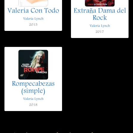
Valeria Con Todo
Extraña Dama del
Rock
Valeria Lynch
2015
Valeria Lynch
2017
Rompecabezas
(simple)
Valeria Lynch
2018