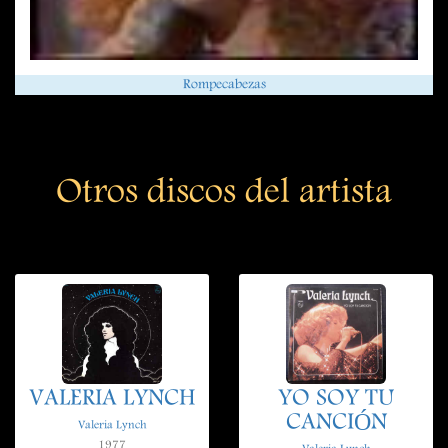
Rompecabezas
Otros discos del artista
VALERIA LYNCH
YO SOY TU
CANCIÓN
Valeria Lynch
1977