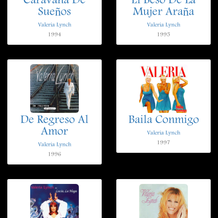
Caravana De
El Beso De La
Sueños
Mujer Araña
Valeria Lynch
Valeria Lynch
1994
1995
De Regreso Al
Baila Conmigo
Amor
Valeria Lynch
1997
Valeria Lynch
1996