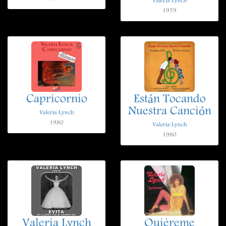
Valeria Lynch
1979
Capricornio
Están Tocando
Nuestra Canción
Valeria Lynch
1980
Valeria Lynch
1980
Valeria Lynch
Quiéreme