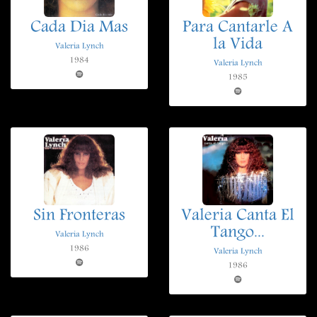
Cada Dia Mas
Para Cantarle A
la Vida
Valeria Lynch
1984
Valeria Lynch
1985
Sin Fronteras
Valeria Canta El
Tango...
Valeria Lynch
1986
Valeria Lynch
1986