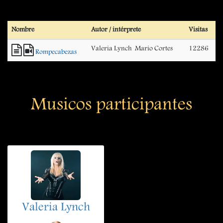
Nombre
Autor / intérprete
Visitas
Valeria Lynch  Mario Cortes
12286
Rompecabezas
Musicos participantes
Valeria Lynch