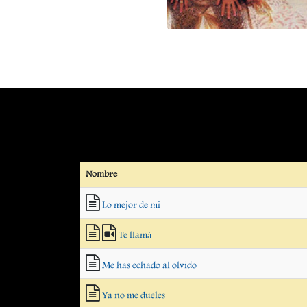
Nombre
Lo mejor de mi
Te llamá
Me has echado al olvido
Ya no me dueles