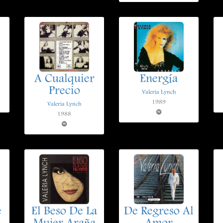
A Cualquier
Energía
Precio
Valeria Lynch
1989
Valeria Lynch
1988
e
El Beso De La
De Regreso Al