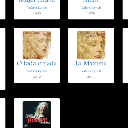
Mujer Araña
Amor
Valeria Lynch
Valeria Lynch
1995
1996
O todo o nada
La Maxima
Valeria Lynch
Valeria Lynch
2010
2011