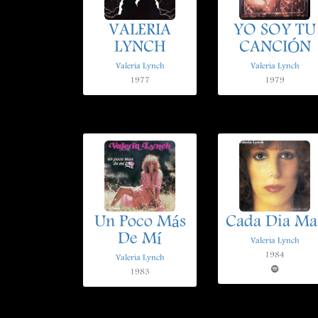
VALERIA
YO SOY TU
LYNCH
CANCIÓN
Valeria Lynch
Valeria Lynch
1977
1979
Un Poco Más
Cada Dia Ma
De Mí
Valeria Lynch
1984
Valeria Lynch
1983