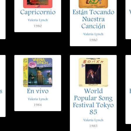
Capricornio
Están Tocando
Nuestra
Valeria Lynch
Canción
1980
Valeria Lynch
1980
s
En vivo
World
Popular Song
Valeria Lynch
Festival Tokyo
1984
85
Valeria Lynch
1985