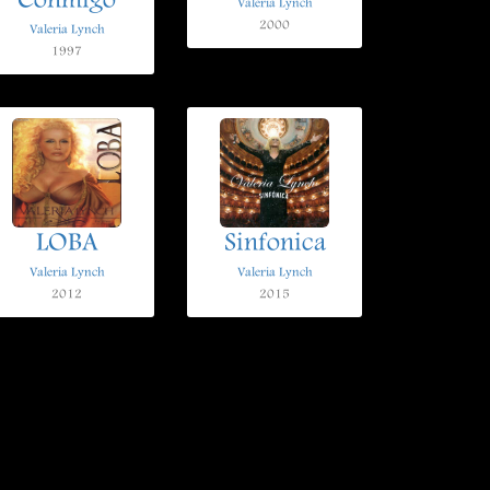
Conmigo
Valeria Lynch
2000
Valeria Lynch
1997
LOBA
Sinfonica
Valeria Lynch
Valeria Lynch
2012
2015