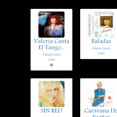
Valeria Canta
Baladas
El Tango...
Valeria Lynch
1987
Valeria Lynch
1986
SIN RED
Caravana D