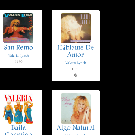
San Remo
Háblame De
Amor
Valeria Lynch
1990
Valeria Lynch
1991
Baila
Algo Natural