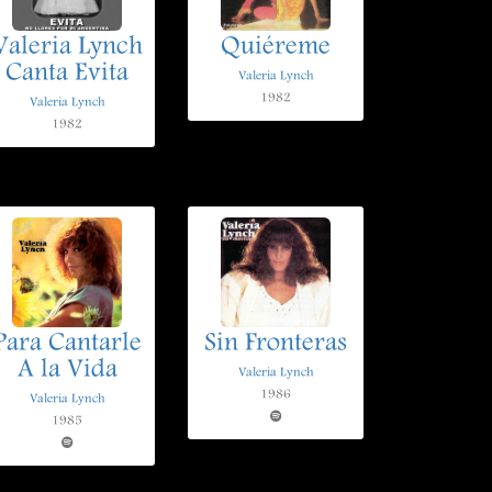
Valeria Lynch
Quiéreme
Canta Evita
Valeria Lynch
1982
Valeria Lynch
1982
Para Cantarle
Sin Fronteras
A la Vida
Valeria Lynch
1986
Valeria Lynch
1985