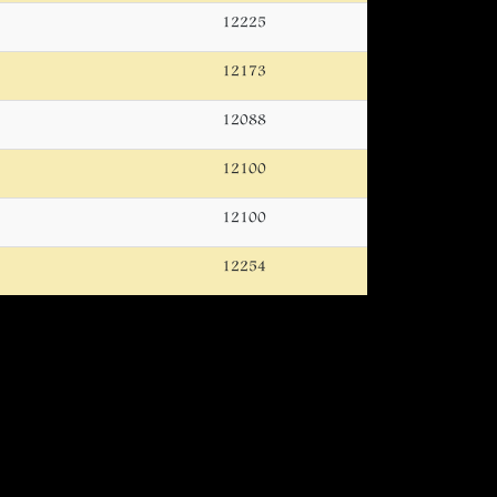
12225
12173
12088
12100
12100
12254