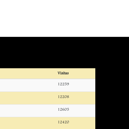
Visitas
12259
12208
12605
12420