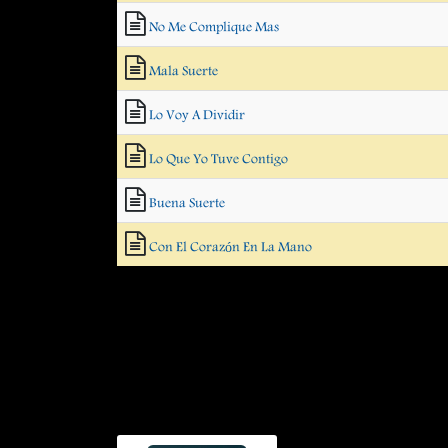
No Me Complique Mas
Mala Suerte
Lo Voy A Dividir
Lo Que Yo Tuve Contigo
Buena Suerte
Con El Corazón En La Mano