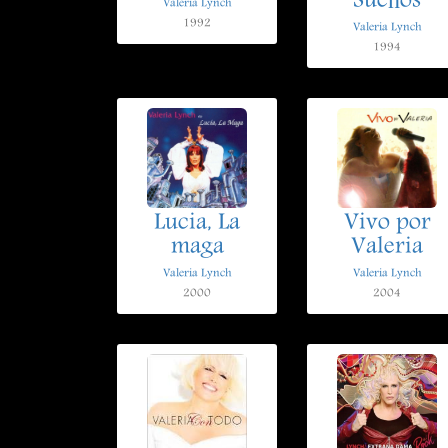
Sueños
Valeria Lynch
1992
Valeria Lynch
1994
Lucia, La
Vivo por
maga
Valeria
Valeria Lynch
Valeria Lynch
2000
2004