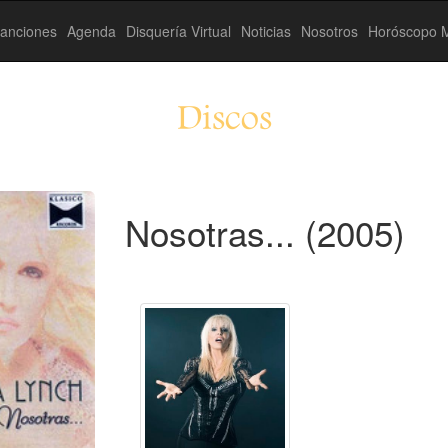
anciones
Agenda
Disquería Virtual
Noticias
Nosotros
Horóscopo M
Discos
Nosotras... (2005)