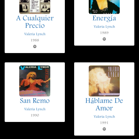
A Cualquier
Energía
Precio
Valeria Lynch
1989
Valeria Lynch
1988
San Remo
Háblame De
Amor
Valeria Lynch
1990
Valeria Lynch
1991