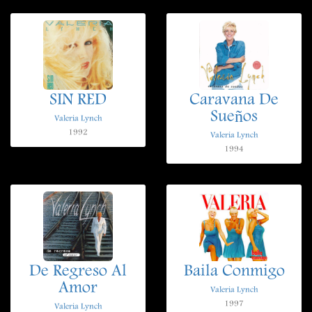
SIN RED
Caravana De
Sueños
Valeria Lynch
1992
Valeria Lynch
1994
De Regreso Al
Baila Conmigo
Amor
Valeria Lynch
1997
Valeria Lynch