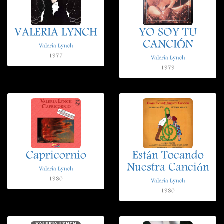
VALERIA LYNCH
YO SOY TU
CANCIÓN
Valeria Lynch
1977
Valeria Lynch
1979
Capricornio
Están Tocando
Nuestra Canción
Valeria Lynch
1980
Valeria Lynch
1980