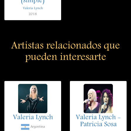
(simple)
Valeria Lynch
2018
Artistas relacionados que
pueden interesarte
Valeria Lynch
Valeria Lynch -
Patricia Sosa
Argentina