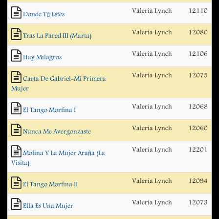
Valeria Lynch
12110
Donde Tú Estés
Valeria Lynch
12080
Tras La Pared III (Marta)
Valeria Lynch
12106
Hay Milagros
Valeria Lynch
12075
Carta De Gabriel-Mi Primera
Mujer
Valeria Lynch
12068
El Tango Morfina I
Valeria Lynch
12060
Nunca Me Avergonzaste
Valeria Lynch
12201
Molina Y La Mujer Araña (La
Visita)
Valeria Lynch
12094
El Tango Morfina II
Valeria Lynch
12073
Ella Es Una Mujer