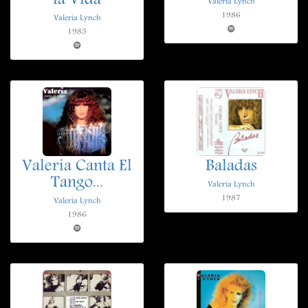
la Vida
Valeria Lynch
1986
Valeria Lynch
1985
Valeria Canta El
Baladas
Tango...
Valeria Lynch
1987
Valeria Lynch
1986