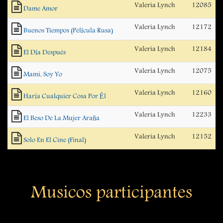
Valeria Lynch
12085
Dame Amor
Valeria Lynch
12172
Buenos Tiempos (Película Rusa)
Valeria Lynch
12184
El Día Después
Valeria Lynch
12075
Mami, Soy Yo
Valeria Lynch
12160
Haría Cualquier Cosa Por Él
Valeria Lynch
12233
El Beso De La Mujer Araña
Valeria Lynch
12152
Solo En El Cine (Final)
Musicos participantes