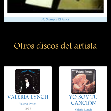
No Siempre El Amor
Otros discos del artista
VALERIA LYNCH
YO SOY TU
CANCIÓN
Valeria Lynch
1977
Valeria Lynch