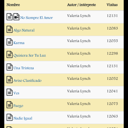
Nombre
Autor / intérprete
Visitas
Valeria Lynch
12131
No Siempre El Amor
Valeria Lynch
12083
Algo Natural
Valeria Lynch
12055
Karma
Valeria Lynch
12298
Quisiera Ser Tu Luz
Valeria Lynch
12131
Una Tristeza
Valeria Lynch
12052
Aviso Clasificado
Valeria Lynch
12041
Ves
Valeria Lynch
12075
Fuego
Valeria Lynch
12063
Nadie Igual