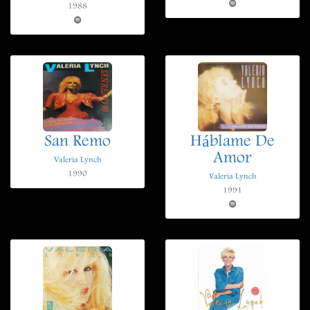
1988
San Remo
Háblame De
Amor
Valeria Lynch
1990
Valeria Lynch
1991