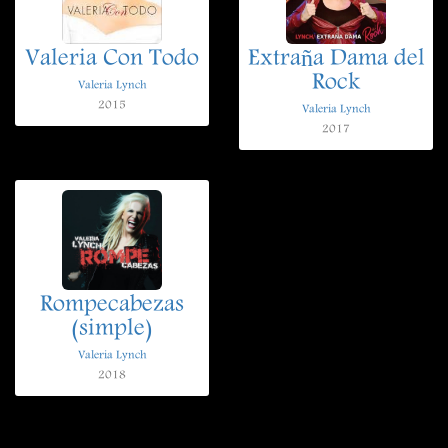
Valeria Con Todo
Extraña Dama del
Rock
Valeria Lynch
2015
Valeria Lynch
2017
Rompecabezas
(simple)
Valeria Lynch
2018