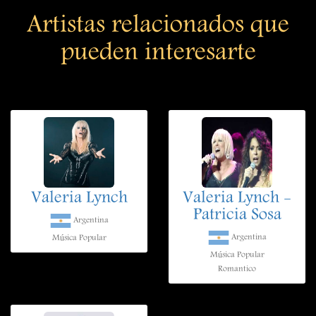
Artistas relacionados que
pueden interesarte
Valeria Lynch
Valeria Lynch -
Patricia Sosa
Argentina
Argentina
Música Popular
Música Popular
Romantico