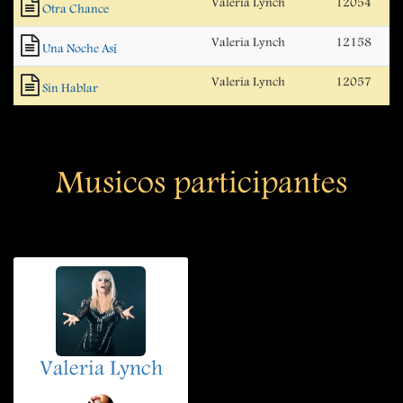
Valeria Lynch
12054
Otra Chance
Valeria Lynch
12158
Una Noche Así
Valeria Lynch
12057
Sin Hablar
Musicos participantes
Valeria Lynch