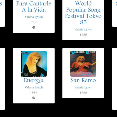
s
Para Cantarle
World
A la Vida
Popular Song
Festival Tokyo
Valeria Lynch
85
1985
Valeria Lynch
1985
Energía
San Remo
Valeria Lynch
Valeria Lynch
1989
1990