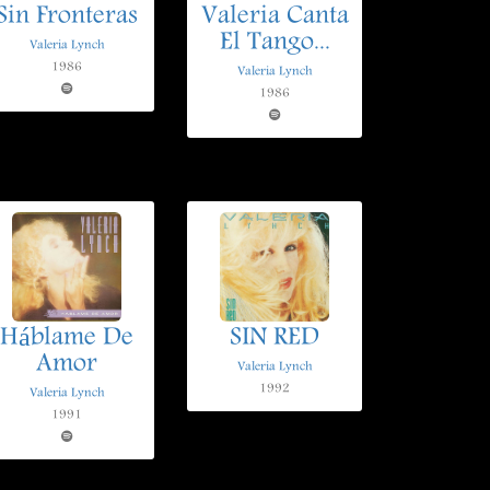
Sin Fronteras
Valeria Canta
El Tango...
Valeria Lynch
1986
Valeria Lynch
1986
Háblame De
SIN RED
Amor
Valeria Lynch
1992
Valeria Lynch
1991