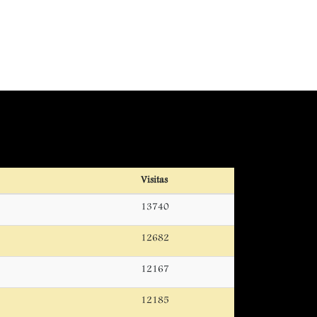
Visitas
13740
12682
12167
12185