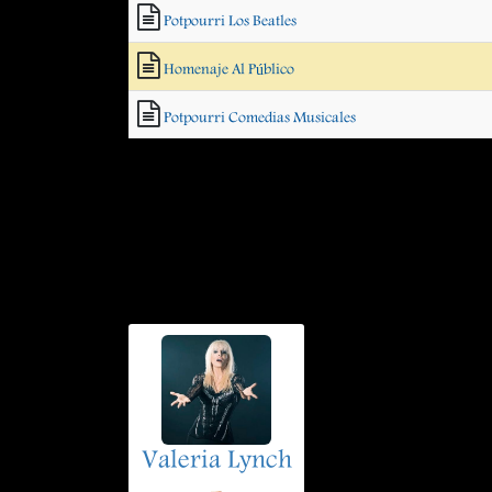
Potpourri Los Beatles
Homenaje Al Público
Potpourri Comedias Musicales
Valeria Lynch