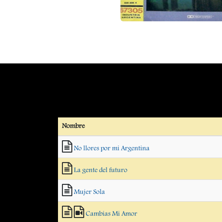
Nombre
No llores por mi Argentina
La gente del futuro
Mujer Sola
Cambias Mi Amor