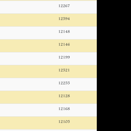
12267
12594
12148
12146
12199
12521
12255
12128
12168
12105