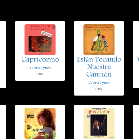
Capricornio
Están Tocando
Nuestra
Valeria Lynch
Canción
1980
Valeria Lynch
1980