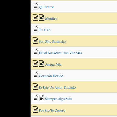
Quiéreme
Mentira
Tu Y Yo
Son Sólo Fantasías
El Sol Nos Mira Una Vez Más
Amiga Mía
Corazón Herido
Es Este Un Amor Distinto
Siempre Algo Más
Pos Eso Te Quiero