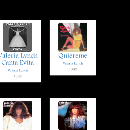
Valeria Lynch
Quiéreme
Canta Evita
Valeria Lynch
1982
Valeria Lynch
1982