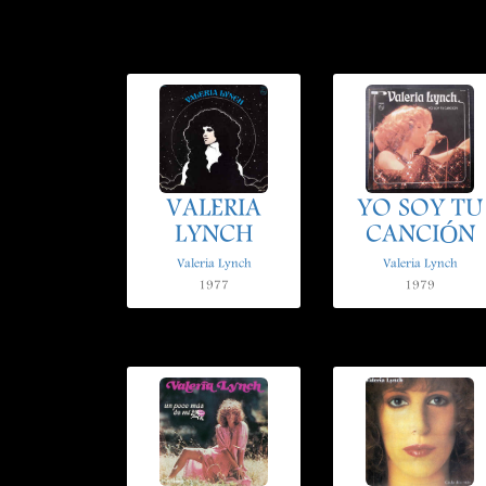
VALERIA
YO SOY TU
LYNCH
CANCIÓN
Valeria Lynch
Valeria Lynch
1977
1979