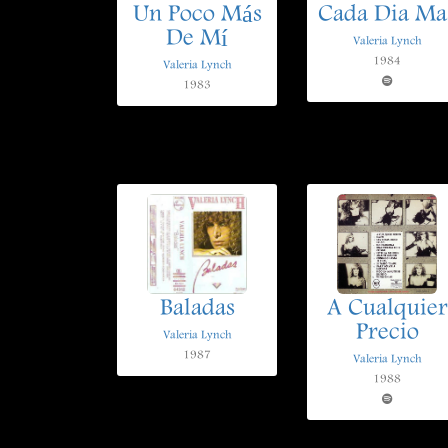
Un Poco Más
Cada Dia Ma
De Mí
Valeria Lynch
1984
Valeria Lynch
1983
Baladas
A Cualquier
Precio
Valeria Lynch
1987
Valeria Lynch
1988