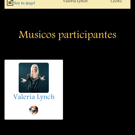
Valeria Lynch
12082
Soy tu ángel
Musicos participantes
Valeria Lynch