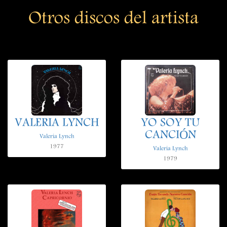
Otros discos del artista
VALERIA LYNCH
YO SOY TU
CANCIÓN
Valeria Lynch
1977
Valeria Lynch
1979