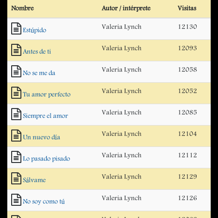
Nombre
Autor / intérprete
Visitas
Valeria Lynch
12130
Estúpido
Valeria Lynch
12093
Antes de ti
Valeria Lynch
12058
No se me da
Valeria Lynch
12052
Tu amor perfecto
Valeria Lynch
12085
Siempre el amor
Valeria Lynch
12104
Un nuevo día
Valeria Lynch
12112
Lo pasado pisado
Valeria Lynch
12129
Sálvame
Valeria Lynch
12126
No soy como tú