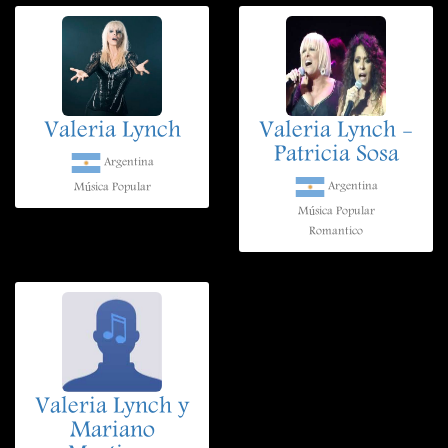
Valeria Lynch
Valeria Lynch -
Patricia Sosa
Argentina
Argentina
Música Popular
Música Popular
Romantico
Valeria Lynch y
Mariano