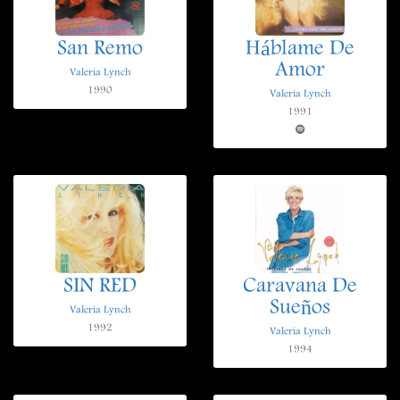
San Remo
Háblame De
Amor
Valeria Lynch
1990
Valeria Lynch
1991
SIN RED
Caravana De
Sueños
Valeria Lynch
1992
Valeria Lynch
1994