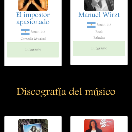
El impostor
Manuel Wirzt
apasionado
Argentina
Argentina
Rock
Baladas
Comedia Musical
Integrante
Integrante
Discografía del músico