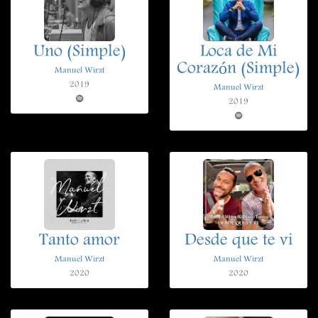
Uno (Simple)
Loca de Mi
Corazón (Simple)
Manuel Wirzt
2019
Manuel Wirzt
2019
Tanto amor
Desde que te vi
Manuel Wirzt
Manuel Wirzt
2020
2020