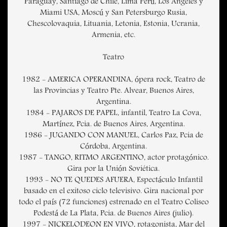
Paraguay, Santiago de Chile, Lima Perú, Los Angeles y
Miami USA, Moscú y San Petersburgo Rusia,
Chescolovaquia, Lituania, Letonia, Estonia, Ucrania,
Armenia, etc.
Teatro
1982 - AMERICA OPERANDINA, ópera rock, Teatro de
las Provincias y Teatro Pte. Alvear, Buenos Aires,
Argentina.
1984 - PAJAROS DE PAPEL, infantil, Teatro La Cova,
Martínez, Pcia. de Buenos Aires, Argentina.
1986 - JUGANDO CON MANUEL, Carlos Paz, Pcia de
Córdoba, Argentina.
1987 - TANGO, RITMO ARGENTINO, actor protagónico.
Gira por la Unión Soviética.
1993 - NO TE QUEDES AFUERA, Espectáculo Infantil
basado en el exitoso ciclo televisivo. Gira nacional por
todo el país (72 funciones) estrenado en el Teatro Coliseo
Podestá de La Plata, Pcia. de Buenos Aires (julio).
1997 - NICKELODEON EN VIVO, rotagonista, Mar del