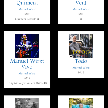
Quimera
Vení
Manuel Wirzt
Manuel Wirzt
2006
2009
Quimera Records
Manuel Wirzt
Todo
Vivo
Manuel Wirzt
2019
Manuel Wirzt
2014
Sony Music y Quimera Discos