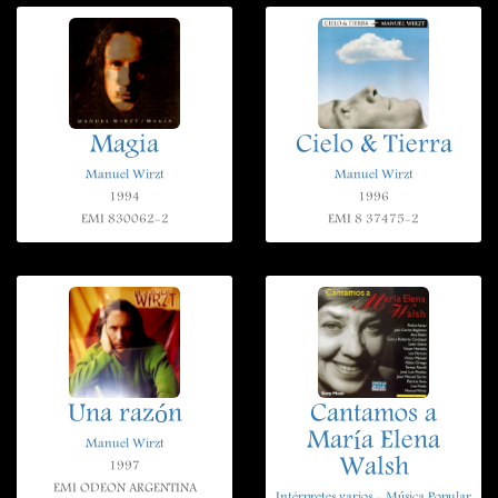
Magia
Cielo & Tierra
Manuel Wirzt
Manuel Wirzt
1994
1996
EMI 830062-2
EMI 8 37475-2
Una razón
Cantamos a
María Elena
Manuel Wirzt
Walsh
1997
EMI ODEON ARGENTINA
Intérpretes varios - Música Popular