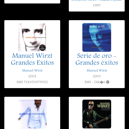
1997
Manuel Wirzt
Serie de oro -
Grandes Exitos
Grandes éxitos
Manuel Wirzt
Manuel Wirzt
2002
2003
EMI 724353979522
EMI - Ode�n