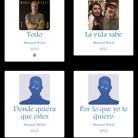
Todo
La vida sabe
Manuel Wirzt
Manuel Wirzt
2020
2021
Donde quiera
Por lo que yo te
que estes
quiero
Manuel Wirzt
Manuel Wirzt
2022
2022