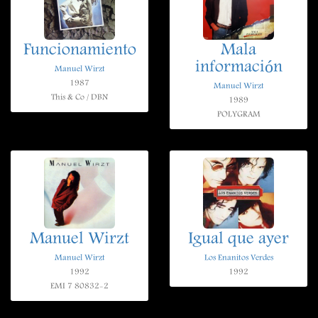
Funcionamiento
Mala
información
Manuel Wirzt
1987
Manuel Wirzt
This & Co / DBN
1989
POLYGRAM
Manuel Wirzt
Igual que ayer
Manuel Wirzt
Los Enanitos Verdes
1992
1992
EMI 7 80832-2