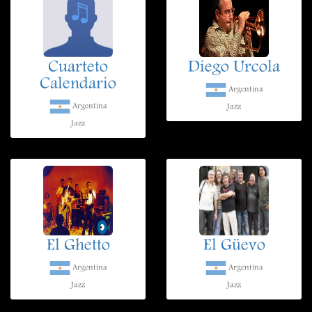
Cuarteto
Diego Urcola
Calendario
Argentina
Argentina
Jazz
Jazz
El Ghetto
El Güevo
Argentina
Argentina
Jazz
Jazz