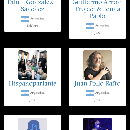
Falu - Gonzalez -
Guillermo Arrom
Sanchez
Project & Lenna
Pablo
Argentina
Argentina
Folclore
Jazz
Hispanoparlante
Juan Pollo Raffo
Argentina
Argentina
Jazz
Jazz