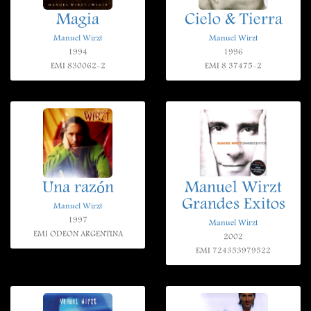
Magia
Cielo & Tierra
Manuel Wirzt
Manuel Wirzt
1994
1996
EMI 830062-2
EMI 8 37475-2
Una razón
Manuel Wirzt
Grandes Exitos
Manuel Wirzt
1997
Manuel Wirzt
EMI ODEON ARGENTINA
2002
EMI 724353979522