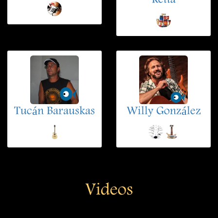
Retta
Tucán Barauskas
Willy González
Videos