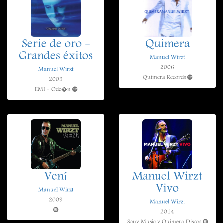
Serie de oro -
Quimera
Grandes éxitos
Manuel Wirzt
2006
Manuel Wirzt
Quimera Records
2003
EMI - Ode�n
Vení
Manuel Wirzt
Vivo
Manuel Wirzt
2009
Manuel Wirzt
2014
Sony Music y Quimera Discos