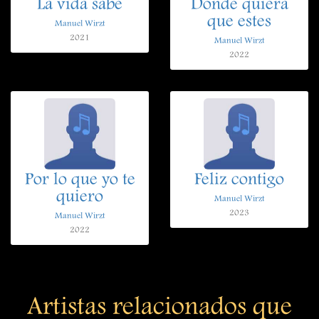
La vida sabe
Donde quiera
que estes
Manuel Wirzt
2021
Manuel Wirzt
2022
Por lo que yo te
Feliz contigo
quiero
Manuel Wirzt
2023
Manuel Wirzt
2022
Artistas relacionados que