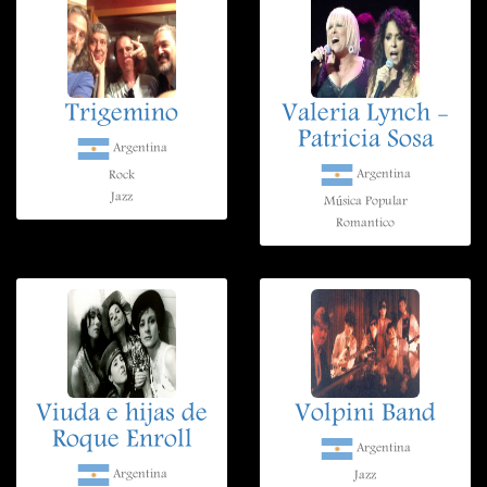
Trigemino
Valeria Lynch -
Patricia Sosa
Argentina
Argentina
Rock
Jazz
Música Popular
Romantico
Viuda e hijas de
Volpini Band
Roque Enroll
Argentina
Argentina
Jazz