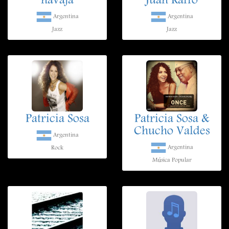
navaja
Juan Raffo
Argentina
Argentina
Jazz
Jazz
Patricia Sosa
Patricia Sosa &
Chucho Valdes
Argentina
Argentina
Rock
Música Popular