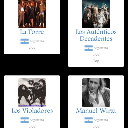
La Torre
Los Auténticos
Decadentes
Argentina
Argentina
Rock
Rock
Pop
Los Violadores
Manuel Wirzt
Argentina
Argentina
Rock
Rock