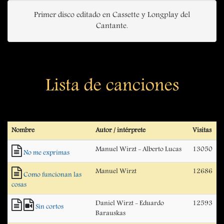
Primer disco editado en Cassette y Longplay del
Cantante.
Lista de canciones
Nombre
Autor / intérprete
Visitas
Manuel Wirzt - Alberto Lucas
13050
No me exprimas
Manuel Wirzt
12686
Como funcionan las
cosas
Daniel Wirzt - Eduardo
12593
Sin cortos
Barauskas