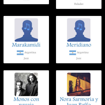
Baladas
Marakamidi
Meridiano
Argentina
Argentina
Jazz
Jazz
Monos con
Nora Sarmoria y