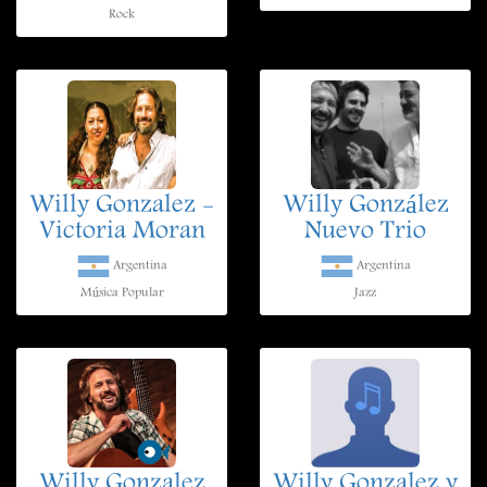
Rock
Willy Gonzalez -
Willy González
Victoria Moran
Nuevo Trio
Argentina
Argentina
Música Popular
Jazz
Willy Gonzalez
Willy Gonzalez y