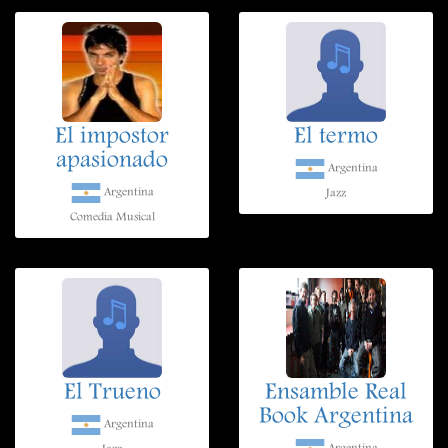
El impostor
El termo
apasionado
Argentina
Argentina
Jazz
Comedia Musical
El Trueno
Ensamble Real
Book Argentina
Argentina