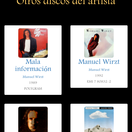
Otros discos del artista
Mala
Manuel Wirzt
información
Manuel Wirzt
1992
Manuel Wirzt
EMI 7 80832-2
1989
POLYGRAM