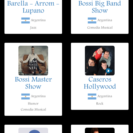
Barella - Arrom -
Bossi Big Band
Lupano
Show
Argentina
Argentina
Jazz
Comedia Musical
Bossi Master
Caseros
Show
Hollywood
Argentina
Argentina
Humor
Rock
Comedia Musical