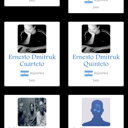
Argentina
Jazz
Jazz
Ernesto Dmitruk
Ernesto Dmitruk
Cuarteto
Quinteto
Argentina
Argentina
Jazz
Jazz