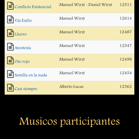
Manuel Wirzt - Daniel Wirzt
12511
Conflicto Existencial
Manuel Wirzt
12614
Vía Exilio
Manuel Wirzt
12487
Lluevo
Manuel Wirzt
12547
Anestesia
Manuel Wirzt
12498
Oso rojo
Manuel Wirzt
12454
Semilla en la nada
Alberto Lucas
12562
Casi siempre
Musicos participantes