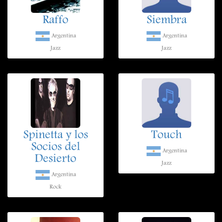
Raffo
Siembra
Argentina
Argentina
Jazz
Jazz
Spinetta y los
Touch
Socios del
Argentina
Desierto
Jazz
Argentina
Rock