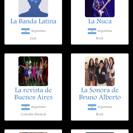
La Banda Latina
La Nuca
Argentina
Argentina
Jazz
Rock
La revista de
La Sonora de
Buenos Aires
Bruno Alberto
Argentina
Argentina
Comedia Musical
Rock