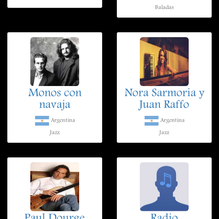
Baladas
Monos con
Nora Sarmoria y
navaja
Juan Raffo
Argentina
Argentina
Jazz
Jazz
Paul Dourge
Radio