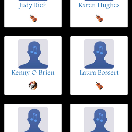
Judy Rich
Karen Hughes
Kenny O Brien
Laura Bossert