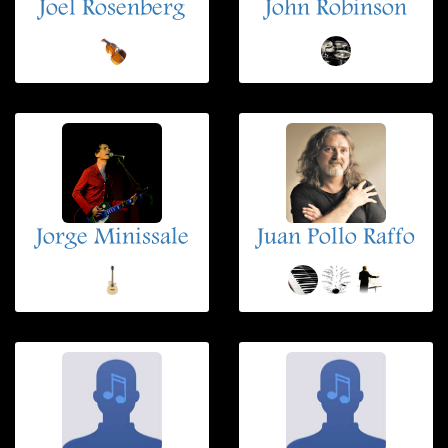
Joel Rosenberg
John Robinson
Jorge Minissale
Juan Pollo Raffo