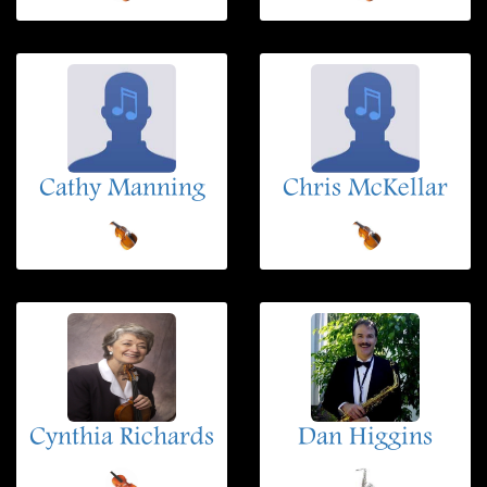
Cathy Manning
Chris McKellar
Cynthia Richards
Dan Higgins