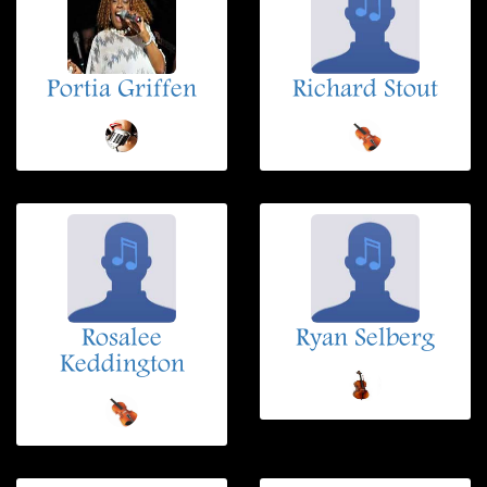
Portia Griffen
Richard Stout
Rosalee
Ryan Selberg
Keddington