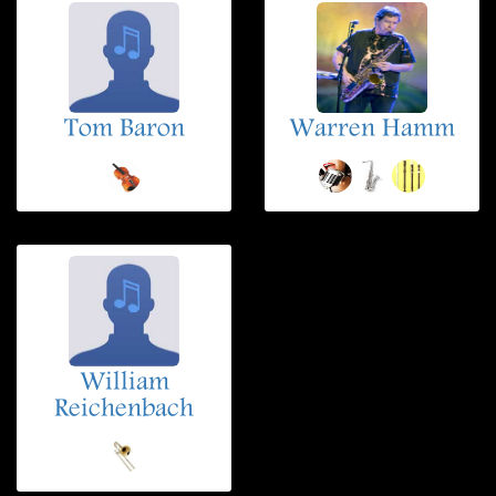
Tom Baron
Warren Hamm
William
Reichenbach