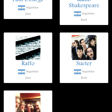
Shakespeare
Argentina
Argentina
Jazz
Rock
Raffo
Sueter
Argentina
Argentina
Jazz
Rock