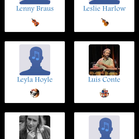
Lenny Braus
Leslie Harlow
Leyla Hoyle
Luis Conte