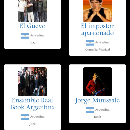
El Güevo
El impostor
apasionado
Argentina
Argentina
Jazz
Comedia Musical
Ensamble Real
Jorge Minissale
Book Argentina
Argentina
Argentina
Rock
Jazz