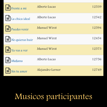
Alberto Lucas
12539
Frente a mi
Alberto Lucas
12542
La chica ideal
Manuel Wirzt
12594
Puedes venir
Manuel Wirzt
12454
No quieras huir
Manuel Wirzt
12573
Ya vas a ver
Alberto Lucas
12756
Mañana
Alejandro Lerner
12749
Sin tu amor
Musicos participantes