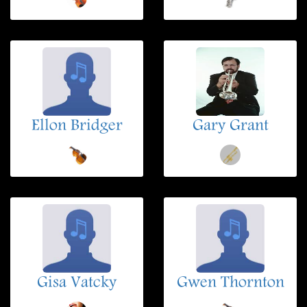
Ellon Bridger
Gary Grant
Gisa Vatcky
Gwen Thornton