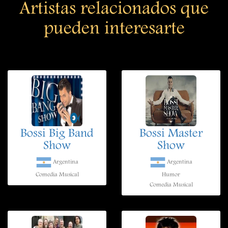
Artistas relacionados que
pueden interesarte
Bossi Big Band
Bossi Master
Show
Show
Argentina
Argentina
Comedia Musical
Humor
Comedia Musical