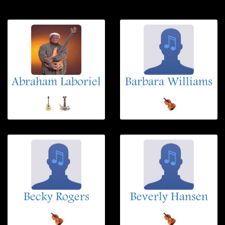
Abraham Laboriel
Barbara Williams
Becky Rogers
Beverly Hansen