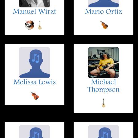
Manuel Wirzt
Mario Ortiz
Melissa Lewis
Michael
Thompson