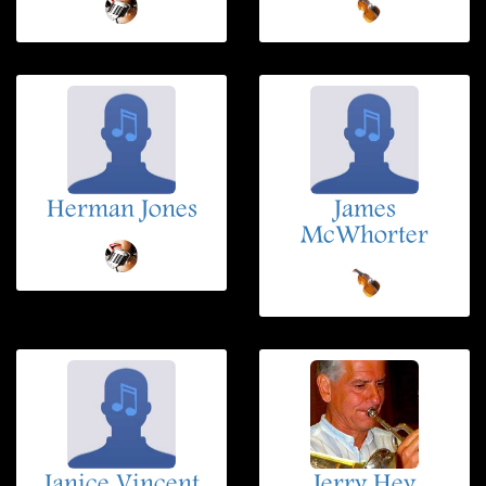
Herman Jones
James
McWhorter
Janice Vincent
Jerry Hey