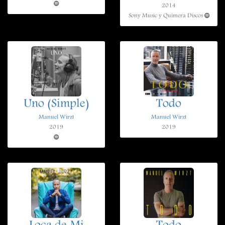
2014
Sony Music y Quimera Discos
Uno (Simple)
Todo
Manuel Wirzt
Manuel Wirzt
2019
2019