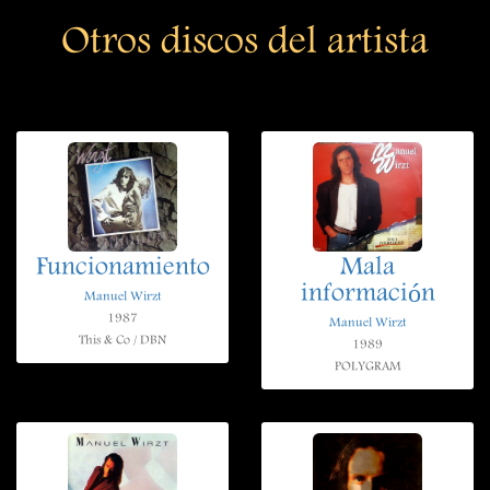
Otros discos del artista
Funcionamiento
Mala
información
Manuel Wirzt
1987
Manuel Wirzt
This & Co / DBN
1989
POLYGRAM