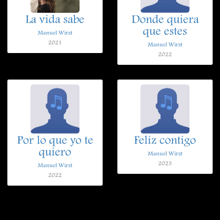
La vida sabe
Donde quiera
que estes
Manuel Wirzt
2021
Manuel Wirzt
2022
Por lo que yo te
Feliz contigo
quiero
Manuel Wirzt
2023
Manuel Wirzt
2022