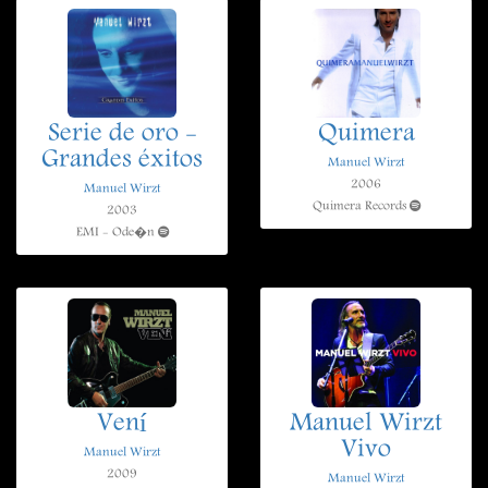
Serie de oro -
Quimera
Grandes éxitos
Manuel Wirzt
2006
Manuel Wirzt
Quimera Records
2003
EMI - Ode�n
Vení
Manuel Wirzt
Vivo
Manuel Wirzt
2009
Manuel Wirzt