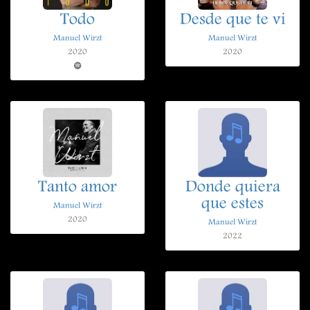
Todo
Desde que te vi
Manuel Wirzt
Manuel Wirzt
2020
2020
Tanto amor
Donde quiera
que estes
Manuel Wirzt
2020
Manuel Wirzt
2022