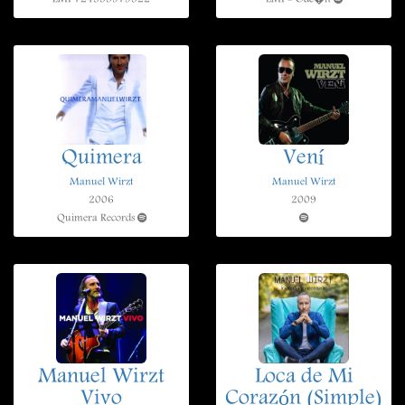
Quimera
Vení
Manuel Wirzt
Manuel Wirzt
2006
2009
Quimera Records
Manuel Wirzt
Loca de Mi
Vivo
Corazón (Simple)