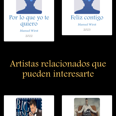
Por lo que yo te
Feliz contigo
quiero
Manuel Wirzt
2023
Manuel Wirzt
2022
Artistas relacionados que
pueden interesarte