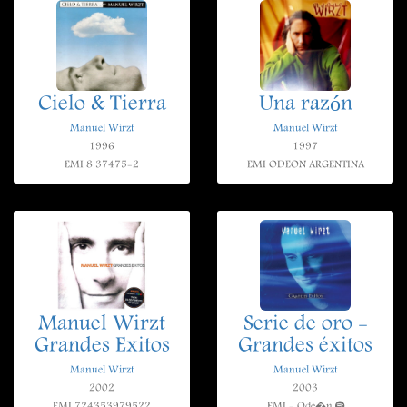
Cielo & Tierra
Una razón
Manuel Wirzt
Manuel Wirzt
1996
1997
EMI 8 37475-2
EMI ODEON ARGENTINA
Manuel Wirzt
Serie de oro -
Grandes Exitos
Grandes éxitos
Manuel Wirzt
Manuel Wirzt
2002
2003
EMI 724353979522
EMI - Ode�n