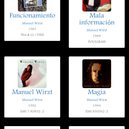
Funcionamiento
Mala
información
Manuel Wirzt
1987
Manuel Wirzt
This & Co / DBN
1989
POLYGRAM
Manuel Wirzt
Magia
Manuel Wirzt
Manuel Wirzt
1992
1994
EMI 7 80832-2
EMI 830062-2