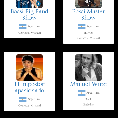
Bossi Big Band
Bossi Master
Show
Show
Argentina
Argentina
Comedia Musical
Humor
Comedia Musical
El impostor
Manuel Wirzt
apasionado
Argentina
Argentina
Rock
Baladas
Comedia Musical